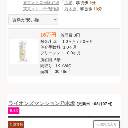
東京メトロ日比谷線
「
広尾
」駅徒歩
9
分
東京メトロ千代田線
「
乃木坂
」駅徒歩
10
分
16万円
管理費
0円
敷金
/
礼金
1.0ヶ月
/
2.0ヶ月
仲介手数料
1.0ヶ月
フリーレント
0.0ヶ月
所在階
6階
間取り
1K +WIC
2
30.48m
面積
ライオンズマンション乃木坂
(更新日：08月07日)
礼金0
お気に入り
分譲賃貸