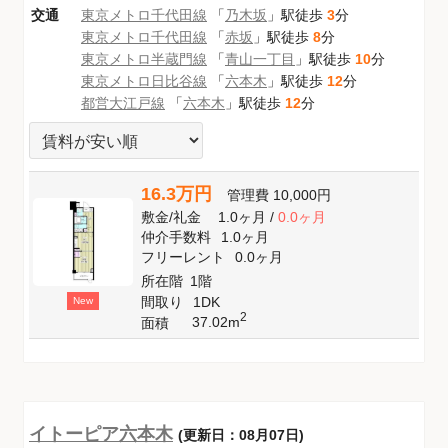
交通
東京メトロ千代田線
「
乃木坂
」駅徒歩
3
分
東京メトロ千代田線
「
赤坂
」駅徒歩
8
分
東京メトロ半蔵門線
「
青山一丁目
」駅徒歩
10
分
東京メトロ日比谷線
「
六本木
」駅徒歩
12
分
都営大江戸線
「
六本木
」駅徒歩
12
分
16.3万円
管理費
10,000円
敷金
/
礼金
1.0ヶ月
/
0.0ヶ月
仲介手数料
1.0ヶ月
フリーレント
0.0ヶ月
所在階
1階
間取り
1DK
New
2
37.02m
面積
イトーピア六本木
(更新日：08月07日)