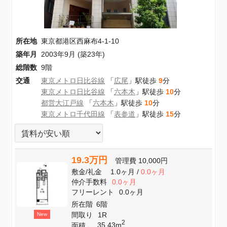
所在地
東京都港区西麻布4-1-10
築年月
2003年9月 (築23年)
総階数
9階
交通
東京メトロ日比谷線
「
広尾
」駅徒歩
9
分
東京メトロ日比谷線
「
六本木
」駅徒歩
10
分
都営大江戸線
「
六本木
」駅徒歩
10
分
東京メトロ千代田線
「
表参道
」駅徒歩
15
分
19.3万円
管理費
10,000円
敷金
/
礼金
1.0ヶ月
/
0.0ヶ月
仲介手数料
0.0ヶ月
フリーレント
0.0ヶ月
所在階
6階
間取り
1R
New
2
35.43m
面積