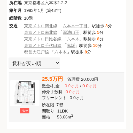
所在地
東京都港区六本木2-2-2
築年月
1983年1月 (築43年)
総階数
10階
交通
東京メトロ南北線
「
六本木一丁目
」駅徒歩
3
分
東京メトロ南北線
「
溜池山王
」駅徒歩
5
分
東京メトロ日比谷線
「
六本木
」駅徒歩
8
分
東京メトロ千代田線
「
赤坂
」駅徒歩
10
分
都営大江戸線
「
六本木
」駅徒歩
8
分
25.5万円
管理費
20,000円
敷金
/
礼金
0.0ヶ月
/
0.0ヶ月
仲介手数料
0.0ヶ月
フリーレント
0.0ヶ月
所在階
7階
間取り
1LDK
New
2
53.66m
面積