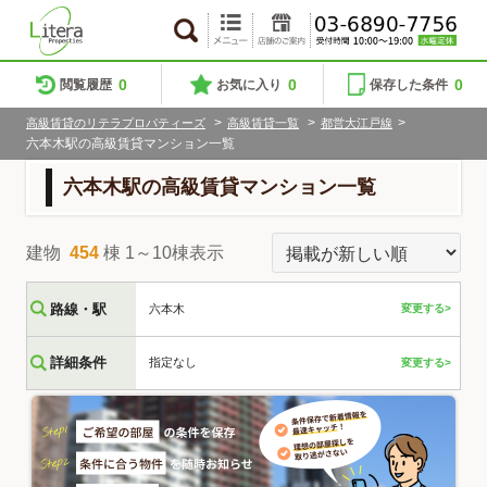
0
0
0
閲覧履歴
お気に入り
保存した条件
>
>
>
高級賃貸のリテラプロパティーズ
高級賃貸一覧
都営大江戸線
六本木駅の高級賃貸マンション一覧
六本木駅の高級賃貸マンション一覧
建物
454
棟 1～10棟表示
路線・駅
六本木
変更する>
詳細条件
指定なし
変更する>