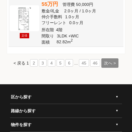
55万円
管理費
50,000円
敷金
/
礼金
2.0ヶ月
/
1.0ヶ月
仲介手数料
1.0ヶ月
フリーレント
0.0ヶ月
所在階
4階
間取り
3LDK +WIC
定借
2
82.82m
面積
< 戻る
1
...
次へ >
2
3
4
5
6
45
46
区から探す
路線から探す
物件を探す