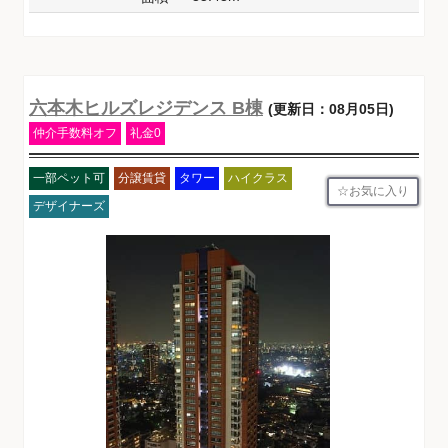
六本木ヒルズレジデンス B棟
(更新日：08月05日)
仲介手数料オフ
礼金0
一部ペット可
分譲賃貸
タワー
ハイクラス
お気に入り
デザイナーズ