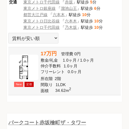
交通
東京メトロ千代田線
「
赤坂
」駅徒歩
5
分
東京メトロ銀座線
「
溜池山王
」駅徒歩
6
分
都営大江戸線
「
六本木
」駅徒歩
10
分
東京メトロ日比谷線
「
六本木
」駅徒歩
10
分
東京メトロ千代田線
「
乃木坂
」駅徒歩
10
分
17万円
管理費
0円
敷金
/
礼金
1.0ヶ月
/
1.0ヶ月
仲介手数料
1.0ヶ月
フリーレント
0.0ヶ月
所在階
2階
間取り
1LDK
New
定借
2
34.62m
面積
パークコート赤坂檜町ザ・タワー