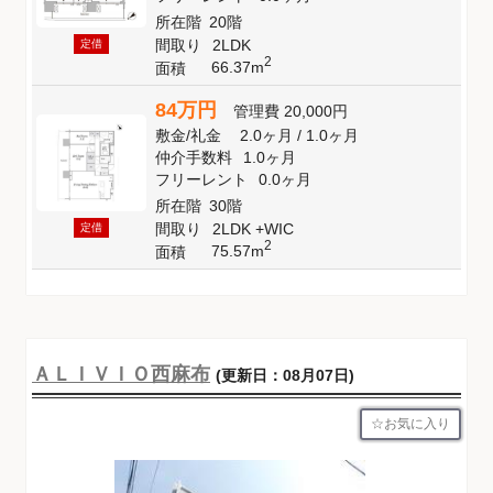
所在階
20階
間取り
2LDK
定借
2
66.37m
面積
84万円
管理費
20,000円
敷金
/
礼金
2.0ヶ月
/
1.0ヶ月
仲介手数料
1.0ヶ月
フリーレント
0.0ヶ月
所在階
30階
間取り
2LDK +WIC
定借
2
75.57m
面積
ＡＬＩＶＩＯ西麻布
(更新日：08月07日)
お気に入り