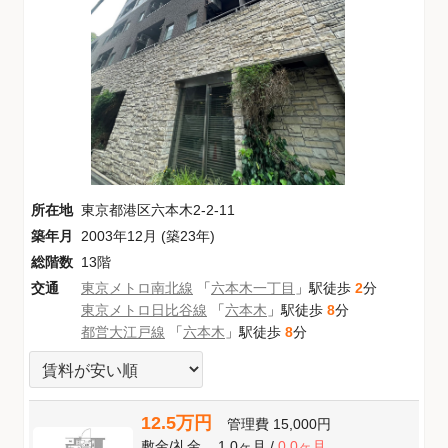
所在地
東京都港区六本木2-2-11
築年月
2003年12月 (築23年)
総階数
13階
交通
東京メトロ南北線
「
六本木一丁目
」駅徒歩
2
分
東京メトロ日比谷線
「
六本木
」駅徒歩
8
分
都営大江戸線
「
六本木
」駅徒歩
8
分
12.5万円
管理費
15,000円
敷金
/
礼金
1.0ヶ月
/
0.0ヶ月