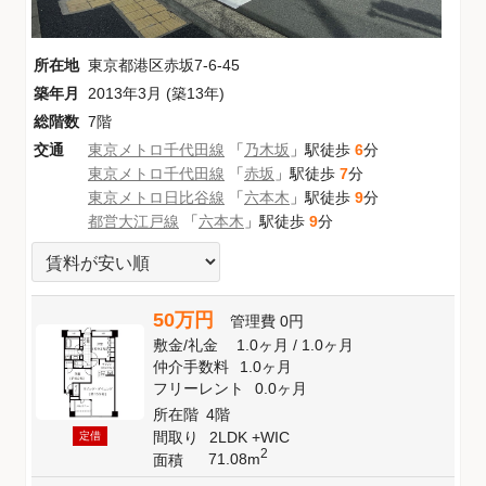
所在地
東京都港区赤坂7-6-45
築年月
2013年3月 (築13年)
総階数
7階
交通
東京メトロ千代田線
「
乃木坂
」駅徒歩
6
分
東京メトロ千代田線
「
赤坂
」駅徒歩
7
分
東京メトロ日比谷線
「
六本木
」駅徒歩
9
分
都営大江戸線
「
六本木
」駅徒歩
9
分
50万円
管理費
0円
敷金
/
礼金
1.0ヶ月
/
1.0ヶ月
仲介手数料
1.0ヶ月
フリーレント
0.0ヶ月
所在階
4階
間取り
2LDK +WIC
定借
2
71.08m
面積