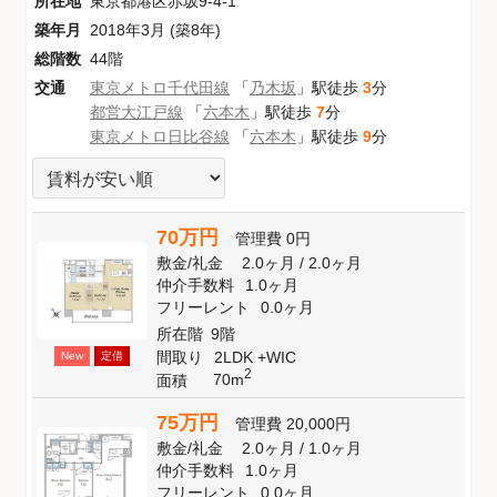
所在地
東京都港区赤坂9-4-1
築年月
2018年3月 (築8年)
総階数
44階
交通
東京メトロ千代田線
「
乃木坂
」駅徒歩
3
分
都営大江戸線
「
六本木
」駅徒歩
7
分
東京メトロ日比谷線
「
六本木
」駅徒歩
9
分
70万円
管理費
0円
敷金
/
礼金
2.0ヶ月
/
2.0ヶ月
仲介手数料
1.0ヶ月
フリーレント
0.0ヶ月
所在階
9階
間取り
2LDK +WIC
New
定借
2
70m
面積
75万円
管理費
20,000円
敷金
/
礼金
2.0ヶ月
/
1.0ヶ月
仲介手数料
1.0ヶ月
フリーレント
0.0ヶ月