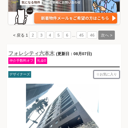
< 戻る
1
...
次へ >
2
3
4
5
6
45
46
フォレシティ六本木
(更新日：08月07日)
仲介手数料オフ
礼金0
お気に入り
デザイナーズ