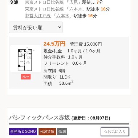
交通
東京メトロ日比谷線
「
広尾
」駅徒歩
7
分
東京メトロ日比谷線
「
六本木
」駅徒歩
16
分
都営大江戸線
「
六本木
」駅徒歩
16
分
24.5万円
管理費
15,000円
敷金
/
礼金
1.0ヶ月
/
1.0ヶ月
仲介手数料
1.0ヶ月
フリーレント
0.0ヶ月
所在階
6階
間取り
1LDK
New
2
38.6m
面積
パシフィックパレス赤坂
(更新日：08月07日)
お気に入り
事務所＆SOHO
分譲賃貸
低層