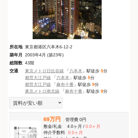
所在地
東京都港区六本木6-12-2
築年月
2003年4月 (築23年)
総階数
43階
交通
東京メトロ日比谷線
「
六本木
」駅徒歩
5
分
都営大江戸線
「
六本木
」駅徒歩
5
分
都営大江戸線
「
麻布十番
」駅徒歩
9
分
東京メトロ南北線
「
麻布十番
」駅徒歩
9
分
69万円
管理費
0円
敷金
/
礼金
4.0ヶ月
/
0.0ヶ月
仲介手数料
0.0ヶ月