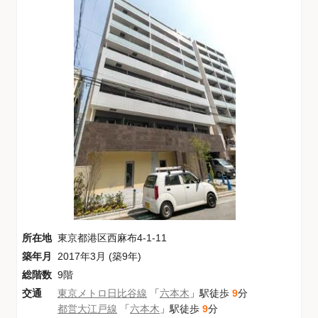
所在地
東京都港区西麻布4-1-11
築年月
2017年3月 (築9年)
総階数
9階
交通
東京メトロ日比谷線
「
六本木
」駅徒歩
9
分
都営大江戸線
「
六本木
」駅徒歩
9
分