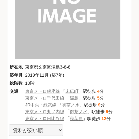
所在地
東京都文京区湯島3-8-8
築年月
2019年11月 (築7年)
総階数
10階
交通
東京メトロ銀座線
「
末広町
」駅徒歩
4
分
東京メトロ千代田線
「
湯島
」駅徒歩
5
分
JR中央・総武線
「
御茶ノ水
」駅徒歩
9
分
東京メトロ丸ノ内線
「
御茶ノ水
」駅徒歩
9
分
東京メトロ日比谷線
「
秋葉原
」駅徒歩
12
分