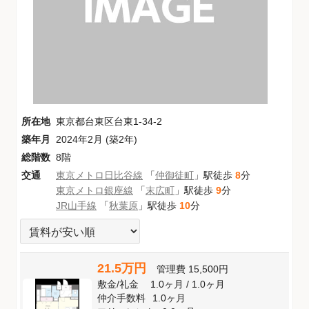
所在地
東京都台東区台東1-34-2
築年月
2024年2月 (築2年)
総階数
8階
交通
東京メトロ日比谷線
「
仲御徒町
」駅徒歩
8
分
東京メトロ銀座線
「
末広町
」駅徒歩
9
分
JR山手線
「
秋葉原
」駅徒歩
10
分
21.5万円
管理費
15,500円
敷金
/
礼金
1.0ヶ月
/
1.0ヶ月
仲介手数料
1.0ヶ月