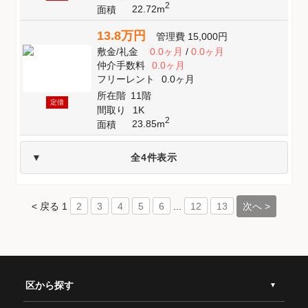
2
22.72m
面積
13.8万円
管理費
15,000円
敷金
/
礼金
0.0ヶ月
/
0.0ヶ月
仲介手数料
0.0ヶ月
フリーレント
0.0ヶ月
所在階
11階
定借
間取り
1K
2
23.85m
面積
全4件表示
< 戻る
1
...
次へ >
2
3
4
5
6
12
13
区から探す