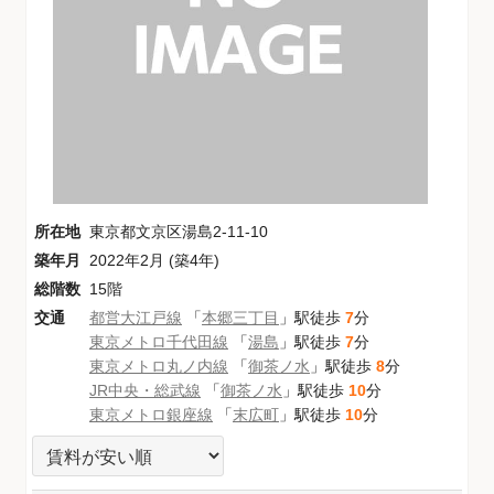
所在地
東京都文京区湯島2-11-10
築年月
2022年2月 (築4年)
総階数
15階
交通
都営大江戸線
「
本郷三丁目
」駅徒歩
7
分
東京メトロ千代田線
「
湯島
」駅徒歩
7
分
東京メトロ丸ノ内線
「
御茶ノ水
」駅徒歩
8
分
JR中央・総武線
「
御茶ノ水
」駅徒歩
10
分
東京メトロ銀座線
「
末広町
」駅徒歩
10
分