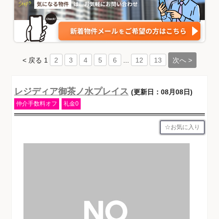
< 戻る
1
...
次へ >
2
3
4
5
6
12
13
レジディア御茶ノ水プレイス
(更新日：08月08日)
仲介手数料オフ
礼金0
お気に入り