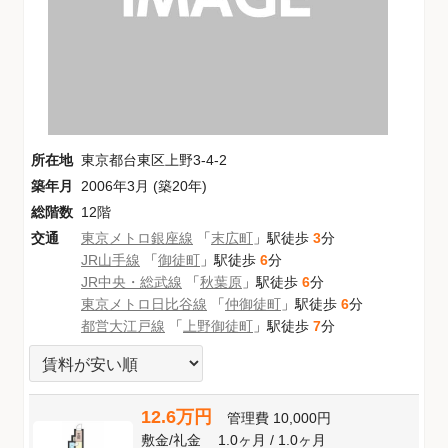
所在地
東京都台東区上野3-4-2
築年月
2006年3月 (築20年)
総階数
12階
交通
東京メトロ銀座線
「
末広町
」駅徒歩
3
分
JR山手線
「
御徒町
」駅徒歩
6
分
JR中央・総武線
「
秋葉原
」駅徒歩
6
分
東京メトロ日比谷線
「
仲御徒町
」駅徒歩
6
分
都営大江戸線
「
上野御徒町
」駅徒歩
7
分
12.6万円
管理費
10,000円
敷金
/
礼金
1.0ヶ月
/
1.0ヶ月