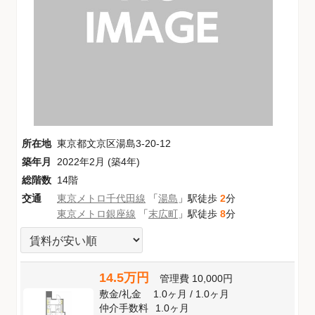
所在地
東京都文京区湯島3-20-12
築年月
2022年2月 (築4年)
総階数
14階
交通
東京メトロ千代田線
「
湯島
」駅徒歩
2
分
東京メトロ銀座線
「
末広町
」駅徒歩
8
分
14.5万円
管理費
10,000円
敷金
/
礼金
1.0ヶ月
/
1.0ヶ月
仲介手数料
1.0ヶ月