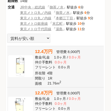
総階数
14階
交通
JR中央・総武線
「
御茶ノ水
」駅徒歩
6
分
東京メトロ丸ノ内線
「
御茶ノ水
」駅徒歩
6
分
東京メトロ丸ノ内線
「
本郷三丁目
」駅徒歩
9
分
東京メトロ銀座線
「
末広町
」駅徒歩
10
分
東京メトロ千代田線
「
湯島
」駅徒歩
11
分
12.4万円
管理費
8,000円
敷金
/
礼金
1.0ヶ月
/
0.0ヶ月
仲介手数料
0.0ヶ月
フリーレント
0.0ヶ月
所在階
4階
間取り
1R
2
21.76m
面積
12.8万円
管理費
8,000円
敷金
/
礼金
1.0ヶ月
/
0.0ヶ月
仲介手数料
0.0ヶ月
フリーレント
0.0ヶ月