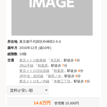
所在地
東京都千代田区外神田2-5-6
築年月
2016年12月 (築10年)
総階数
10階
交通
東京メトロ銀座線
「
末広町
」駅徒歩
6
分
JR山手線
「
秋葉原
」駅徒歩
7
分
東京メトロ日比谷線
「
秋葉原
」駅徒歩
9
分
JR中央・総武線
「
御茶ノ水
」駅徒歩
8
分
東京メトロ丸ノ内線
「
本郷三丁目
」駅徒歩
8
分
14.6万円
管理費
15,000円