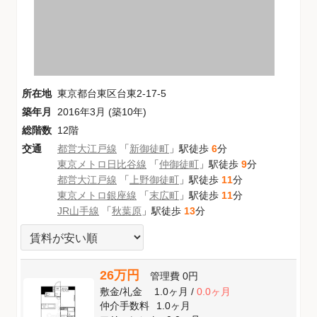
所在地
東京都台東区台東2-17-5
築年月
2016年3月 (築10年)
総階数
12階
交通
都営大江戸線
「
新御徒町
」駅徒歩
6
分
東京メトロ日比谷線
「
仲御徒町
」駅徒歩
9
分
都営大江戸線
「
上野御徒町
」駅徒歩
11
分
東京メトロ銀座線
「
末広町
」駅徒歩
11
分
JR山手線
「
秋葉原
」駅徒歩
13
分
26万円
管理費
0円
敷金
/
礼金
1.0ヶ月
/
0.0ヶ月
仲介手数料
1.0ヶ月