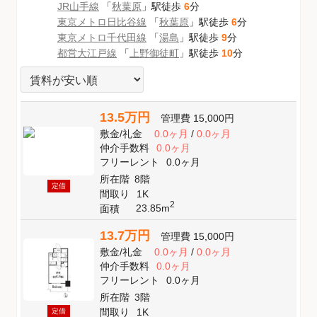
JR山手線
「
秋葉原
」駅徒歩
6
分
東京メトロ日比谷線
「
秋葉原
」駅徒歩
6
分
東京メトロ千代田線
「
湯島
」駅徒歩
9
分
都営大江戸線
「
上野御徒町
」駅徒歩
10
分
13.5万円
管理費
15,000円
敷金
/
礼金
0.0ヶ月
/
0.0ヶ月
仲介手数料
0.0ヶ月
フリーレント
0.0ヶ月
所在階
8階
定借
間取り
1K
2
23.85m
面積
13.7万円
管理費
15,000円
敷金
/
礼金
0.0ヶ月
/
0.0ヶ月
仲介手数料
0.0ヶ月
フリーレント
0.0ヶ月
所在階
3階
間取り
1K
定借