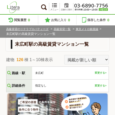
0
0
0
閲覧履歴
お気に入り
保存した条件
>
>
>
高級賃貸のリテラプロパティーズ
高級賃貸一覧
東京メトロ銀座線
末広町駅の高級賃貸マンション一覧
末広町駅の高級賃貸マンション一覧
建物
126
棟 1～10棟表示
路線・駅
末広町
変更する>
詳細条件
指定なし
変更する>