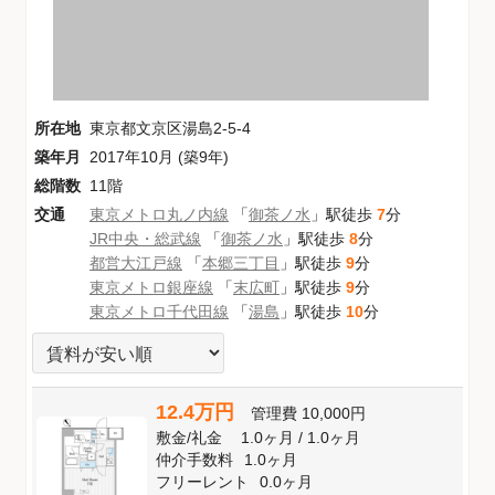
所在地
東京都文京区湯島2-5-4
築年月
2017年10月 (築9年)
総階数
11階
交通
東京メトロ丸ノ内線
「
御茶ノ水
」駅徒歩
7
分
JR中央・総武線
「
御茶ノ水
」駅徒歩
8
分
都営大江戸線
「
本郷三丁目
」駅徒歩
9
分
東京メトロ銀座線
「
末広町
」駅徒歩
9
分
東京メトロ千代田線
「
湯島
」駅徒歩
10
分
12.4万円
管理費
10,000円
敷金
/
礼金
1.0ヶ月
/
1.0ヶ月
仲介手数料
1.0ヶ月
フリーレント
0.0ヶ月