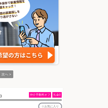
次へ >
仲介手数料オフ
礼金0
)
お気に入り