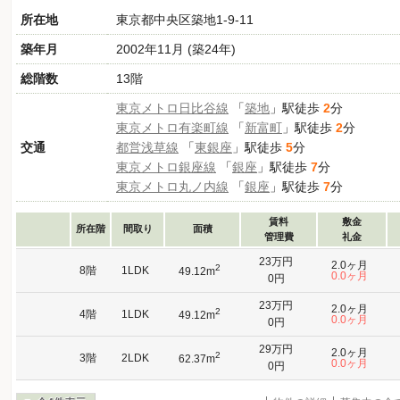
所在地
東京都中央区築地1-9-11
築年月
2002年11月 (築24年)
総階数
13階
東京メトロ日比谷線
「
築地
」駅徒歩
2
分
東京メトロ有楽町線
「
新富町
」駅徒歩
2
分
交通
都営浅草線
「
東銀座
」駅徒歩
5
分
東京メトロ銀座線
「
銀座
」駅徒歩
7
分
東京メトロ丸ノ内線
「
銀座
」駅徒歩
7
分
賃料
敷金
所在階
間取り
面積
管理費
礼金
23万円
2.0ヶ月
2
8階
1LDK
49.12m
0.0ヶ月
0円
23万円
2.0ヶ月
2
4階
1LDK
49.12m
0.0ヶ月
0円
29万円
2.0ヶ月
2
3階
2LDK
62.37m
0.0ヶ月
0円