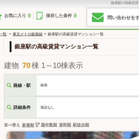
銀座駅の高級賃貸
0
0
お気に入り
保存した条件
問い合わせを
一覧
>
東京メトロ銀座線
>
銀座駅の高級賃貸マンション一覧
銀座駅の高級賃貸マンション一覧
建物
70
棟 1～10棟表示
路線・駅
銀座
詳細条件
指定なし
並べ替え
築年数順
賃料順
駅徒歩順
新着順