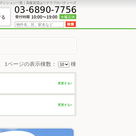
マンション一覧｜高級賃貸はリテラプロパティーズ
する
1ページの表示棟数：
棟
変更する>
変更する>