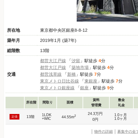
所在地
東京都中央区銀座8-8-12
築年月
2019年1月 (築7年)
総階数
13階
都営大江戸線
「
汐留
」駅徒歩
4
分
都営大江戸線
「
築地市場
」駅徒歩
4
分
交通
都営浅草線
「
新橋
」駅徒歩
7
分
東京メトロ日比谷線
「
東銀座
」駅徒歩
7
分
東京メトロ銀座線
「
銀座
」駅徒歩
9
分
賃料
敷金
所在階
間取り
面積
管理費
礼金
24.3万円
1LDK
1.0ヶ月
2
13階
定借
44.55m
+WIC
1.0ヶ月
0円
物件の詳細
募集中の全