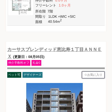
仲介手数料
0.0ヶ月
フリーレント
1.0ヶ月
所在階
7階
間取り
1LDK +WIC +SIC
2
40.54m
面積
カーサスプレンディッド恵比寿１丁目ＡＮＮＥ
Ｘ
(更新日：08月05日)
仲介手数料オフ
礼金0
お気に入り
ペット可
デザイナーズ