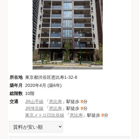
所在地
東京都渋谷区恵比寿1-32-8
築年月
2020年4月 (築6年)
総階数
10階
交通
JR山手線
「
恵比寿
」駅徒歩
8
分
JR埼京線
「
恵比寿
」駅徒歩
8
分
東京メトロ日比谷線
「
恵比寿
」駅徒歩
8
分