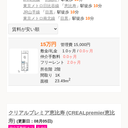
東京メトロ日比谷線
「
恵比寿
」駅徒歩
10
分
JR山手線
「
目黒
」駅徒歩
10
分
東京メトロ南北線
「
目黒
」駅徒歩
10
分
15万円
管理費
15,000円
敷金
/
礼金
1.0ヶ月
/
0.0ヶ月
仲介手数料
0.0ヶ月
フリーレント
2.0ヶ月
所在階
2階
間取り
1K
2
23.49m
面積
クリアルプレミア恵比寿 (CREALpremier恵比
寿)
(更新日：08月05日)
仲介手数料オフ
礼金0