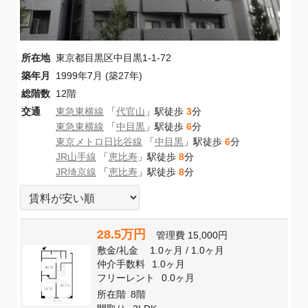
所在地
東京都目黒区中目黒1-1-72
築年月
1999年7月 (築27年)
総階数
12階
交通
東急東横線
「
代官山
」駅徒歩
3
分
東急東横線
「
中目黒
」駅徒歩
6
分
東京メトロ日比谷線
「
中目黒
」駅徒歩
6
分
JR山手線
「
恵比寿
」駅徒歩
8
分
JR埼京線
「
恵比寿
」駅徒歩
8
分
28.5万円
管理費
15,000円
敷金
/
礼金
1.0ヶ月
/
1.0ヶ月
仲介手数料
1.0ヶ月
フリーレント
0.0ヶ月
所在階
8階