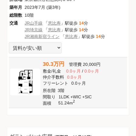
築年月
2023年7月 (築3年)
総階数
10階
交通
JR山手線
「
恵比寿
」駅徒歩
14
分
JR埼京線
「
恵比寿
」駅徒歩
14
分
JR湘南新宿ライン
「
恵比寿
」駅徒歩
14
分
30.3万円
管理費
20,000円
敷金
/
礼金
0.0ヶ月
/
0.0ヶ月
仲介手数料
0.0ヶ月
フリーレント
0.0ヶ月
所在階
3階
間取り
1LDK +WIC +SIC
2
51.24m
面積