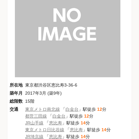
所在地
東京都渋谷区恵比寿3-36-6
築年月
2017年3月 (築9年)
総階数
15階
交通
東京メトロ南北線
「
白金台
」駅徒歩
12
分
都営三田線
「
白金台
」駅徒歩
12
分
JR山手線
「
恵比寿
」駅徒歩
14
分
東京メトロ日比谷線
「
恵比寿
」駅徒歩
14
分
JR埼京線
「
恵比寿
」駅徒歩
14
分