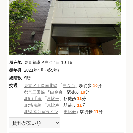
所在地
東京都港区白金台5-10-16
築年月
2021年4月 (築5年)
総階数
9階
交通
東京メトロ南北線
「
白金台
」駅徒歩
10
分
都営三田線
「
白金台
」駅徒歩
10
分
JR山手線
「
恵比寿
」駅徒歩
11
分
JR埼京線
「
恵比寿
」駅徒歩
11
分
JR湘南新宿ライン
「
恵比寿
」駅徒歩
11
分