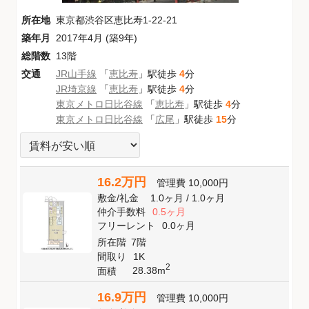
所在地
東京都渋谷区恵比寿1-22-21
築年月
2017年4月 (築9年)
総階数
13階
交通
JR山手線
「
恵比寿
」駅徒歩
4
分
JR埼京線
「
恵比寿
」駅徒歩
4
分
東京メトロ日比谷線
「
恵比寿
」駅徒歩
4
分
東京メトロ日比谷線
「
広尾
」駅徒歩
15
分
16.2万円
管理費
10,000円
敷金
/
礼金
1.0ヶ月
/
1.0ヶ月
仲介手数料
0.5ヶ月
フリーレント
0.0ヶ月
所在階
7階
間取り
1K
2
28.38m
面積
16.9万円
管理費
10,000円