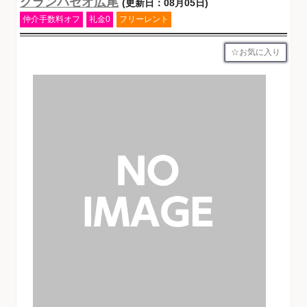
グランパセオ広尾
(更新日：08月05日)
仲介手数料オフ
礼金0
フリーレント
お気に入り