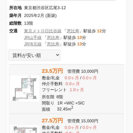
所在地
東京都渋谷区広尾3-12
築年月
2025年2月 (新築)
総階数
13階
交通
東京メトロ日比谷線
「
恵比寿
」駅徒歩
12
分
JR山手線
「
恵比寿
」駅徒歩
13
分
JR埼京線
「
恵比寿
」駅徒歩
13
分
23.5万円
管理費
10,000円
敷金
/
礼金
0.0ヶ月
/
0.0ヶ月
仲介手数料
0.0ヶ月
フリーレント
1.0ヶ月
所在階
8階
間取り
1R +WIC +SIC
2
32.45m
面積
27.5万円
管理費
15,000円
敷金
/
礼金
0.0ヶ月
/
0.0ヶ月