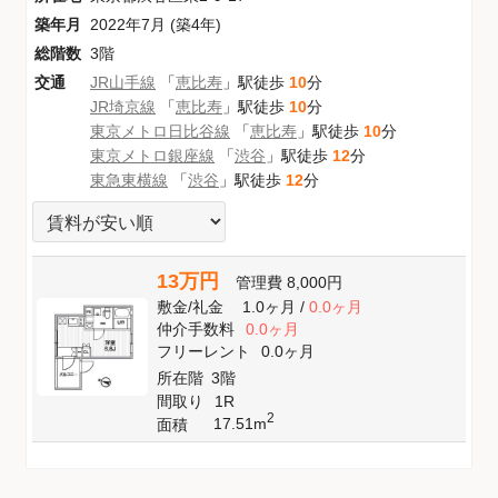
築年月
2022年7月 (築4年)
総階数
3階
交通
JR山手線
「
恵比寿
」駅徒歩
10
分
JR埼京線
「
恵比寿
」駅徒歩
10
分
東京メトロ日比谷線
「
恵比寿
」駅徒歩
10
分
東京メトロ銀座線
「
渋谷
」駅徒歩
12
分
東急東横線
「
渋谷
」駅徒歩
12
分
13万円
管理費
8,000円
敷金
/
礼金
1.0ヶ月
/
0.0ヶ月
仲介手数料
0.0ヶ月
フリーレント
0.0ヶ月
所在階
3階
間取り
1R
2
17.51m
面積