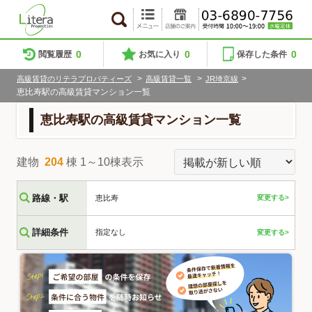
0
0
0
閲覧履歴
お気に入り
保存した条件
>
>
>
高級賃貸のリテラプロパティーズ
高級賃貸一覧
JR埼京線
恵比寿駅の高級賃貸マンション一覧
恵比寿駅の高級賃貸マンション一覧
建物
204
棟 1～10棟表示
路線・駅
恵比寿
変更する>
詳細条件
指定なし
変更する>