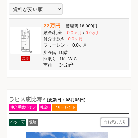
22万円
管理費
18,000円
敷金
/
礼金
0.0ヶ月
/
0.0ヶ月
仲介手数料
0.0ヶ月
フリーレント
0.0ヶ月
所在階
10階
間取り
1K +WIC
定借
2
34.2m
面積
ラピス恵比寿2
(更新日：08月05日)
仲介手数料オフ
礼金0
フリーレント
お気に入り
ペット可
低層