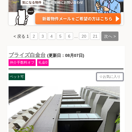
< 戻る
1
...
次へ >
2
3
4
5
6
20
21
ブライズ白金台
(更新日：08月07日)
仲介手数料オフ
礼金0
お気に入り
ペット可