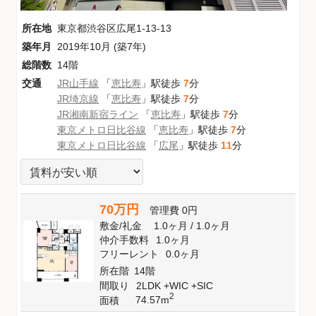
所在地
東京都渋谷区広尾1-13-13
築年月
2019年10月 (築7年)
総階数
14階
交通
JR山手線
「
恵比寿
」駅徒歩
7
分
JR埼京線
「
恵比寿
」駅徒歩
7
分
JR湘南新宿ライン
「
恵比寿
」駅徒歩
7
分
東京メトロ日比谷線
「
恵比寿
」駅徒歩
7
分
東京メトロ日比谷線
「
広尾
」駅徒歩
11
分
70万円
管理費
0円
敷金
/
礼金
1.0ヶ月
/
1.0ヶ月
仲介手数料
1.0ヶ月
フリーレント
0.0ヶ月
所在階
14階
間取り
2LDK +WIC +SIC
2
74.57m
面積