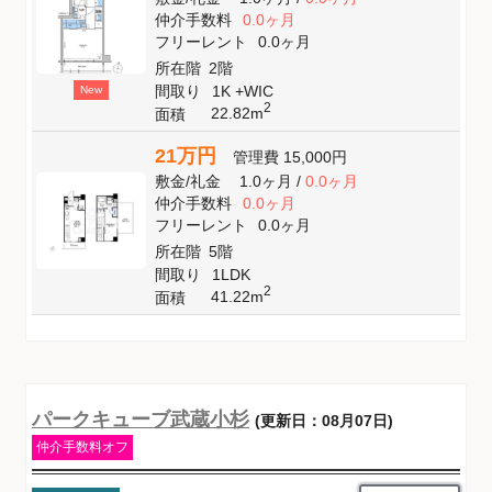
仲介手数料
0.0ヶ月
フリーレント
0.0ヶ月
所在階
2階
間取り
1K +WIC
New
2
22.82m
面積
21万円
管理費
15,000円
敷金
/
礼金
1.0ヶ月
/
0.0ヶ月
仲介手数料
0.0ヶ月
フリーレント
0.0ヶ月
所在階
5階
間取り
1LDK
2
41.22m
面積
パークキューブ武蔵小杉
(更新日：08月07日)
仲介手数料オフ