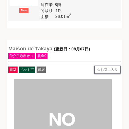
所在階
8階
間取り
1R
New
2
26.01m
面積
Maison de Takaya
(更新日：08月07日)
仲介手数料オフ
礼金0
お気に入り
新築
ペット可
低層