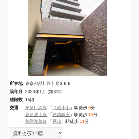
所在地
東京都品川区荏原3-8-5
築年月
2023年1月 (築3年)
総階数
15階
交通
東急目黒線
「
武蔵小山
」駅徒歩
5
分
東急池上線
「
戸越銀座
」駅徒歩
11
分
都営浅草線
「
戸越
」駅徒歩
11
分