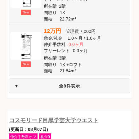
所在階
2階
間取り
1K
New
2
22.72m
面積
12万円
管理費
7,000円
敷金
/
礼金
1.0ヶ月
/
1.0ヶ月
仲介手数料
0.0ヶ月
フリーレント
0.0ヶ月
所在階
3階
間取り
1K +ロフト
New
2
21.84m
面積
全8件表示
コスモリード目黒学芸大学ウエスト
(更新日：08月07日)
仲介手数料オフ
礼金0