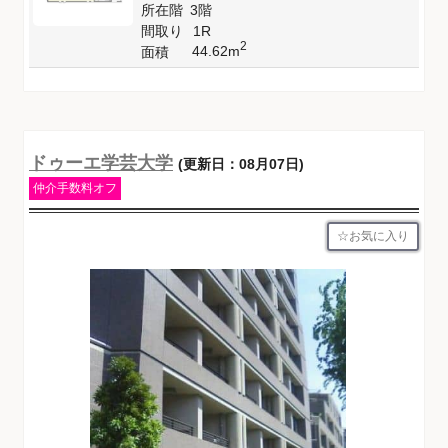
所在階
3階
間取り
1R
2
44.62m
面積
ドゥーエ学芸大学
(更新日：08月07日)
仲介手数料オフ
お気に入り