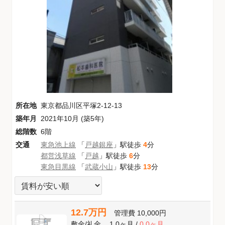
所在地
東京都品川区平塚2-12-13
築年月
2021年10月 (築5年)
総階数
6階
交通
東急池上線
「
戸越銀座
」駅徒歩
4
分
都営浅草線
「
戸越
」駅徒歩
6
分
東急目黒線
「
武蔵小山
」駅徒歩
13
分
12.7万円
管理費
10,000円
敷金
/
礼金
1.0ヶ月
/
0.0ヶ月