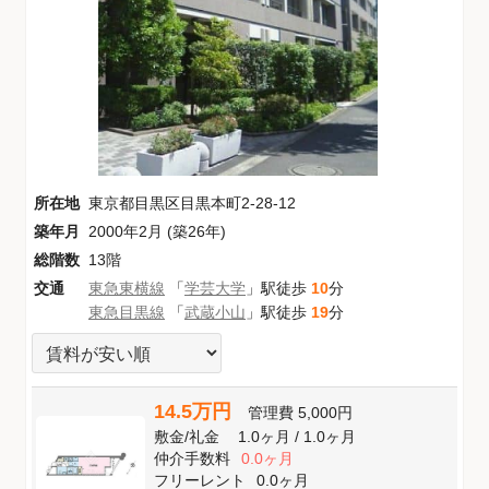
所在地
東京都目黒区目黒本町2-28-12
築年月
2000年2月 (築26年)
総階数
13階
交通
東急東横線
「
学芸大学
」駅徒歩
10
分
東急目黒線
「
武蔵小山
」駅徒歩
19
分
14.5万円
管理費
5,000円
敷金
/
礼金
1.0ヶ月
/
1.0ヶ月
仲介手数料
0.0ヶ月
フリーレント
0.0ヶ月