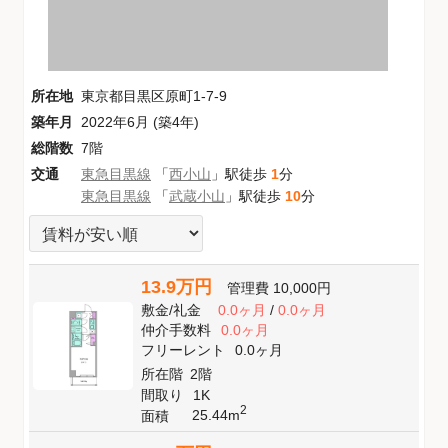
所在地
東京都目黒区原町1-7-9
築年月
2022年6月 (築4年)
総階数
7階
交通
東急目黒線
「
西小山
」駅徒歩
1
分
東急目黒線
「
武蔵小山
」駅徒歩
10
分
13.9万円
管理費
10,000円
敷金
/
礼金
0.0ヶ月
/
0.0ヶ月
仲介手数料
0.0ヶ月
フリーレント
0.0ヶ月
所在階
2階
間取り
1K
2
25.44m
面積