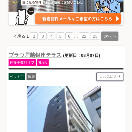
< 戻る
1
...
次へ >
2
3
4
5
6
22
23
ブラウ戸越銀座テラス
(更新日：08月07日)
仲介手数料オフ
礼金0
お気に入り
ペット可
低層