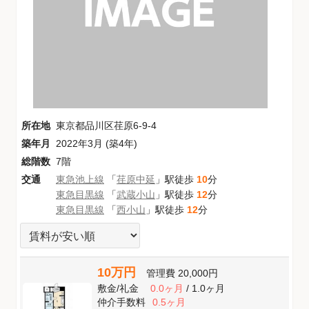
所在地
東京都品川区荏原6-9-4
築年月
2022年3月 (築4年)
総階数
7階
交通
東急池上線
「
荏原中延
」駅徒歩
10
分
東急目黒線
「
武蔵小山
」駅徒歩
12
分
東急目黒線
「
西小山
」駅徒歩
12
分
10万円
管理費
20,000円
敷金
/
礼金
0.0ヶ月
/
1.0ヶ月
仲介手数料
0.5ヶ月