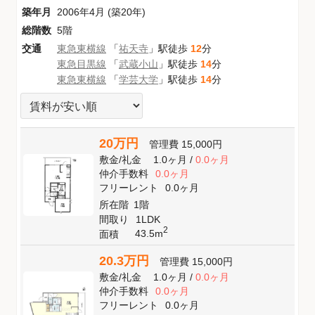
築年月
2006年4月 (築20年)
総階数
5階
交通
東急東横線
「
祐天寺
」駅徒歩
12
分
東急目黒線
「
武蔵小山
」駅徒歩
14
分
東急東横線
「
学芸大学
」駅徒歩
14
分
20万円
管理費
15,000円
敷金
/
礼金
1.0ヶ月
/
0.0ヶ月
仲介手数料
0.0ヶ月
フリーレント
0.0ヶ月
所在階
1階
間取り
1LDK
2
43.5m
面積
20.3万円
管理費
15,000円
敷金
/
礼金
1.0ヶ月
/
0.0ヶ月
仲介手数料
0.0ヶ月
フリーレント
0.0ヶ月