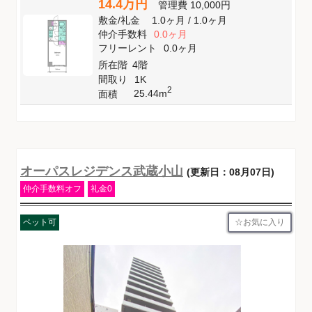
14.4万円
管理費
10,000円
敷金
/
礼金
1.0ヶ月
/
1.0ヶ月
仲介手数料
0.0ヶ月
フリーレント
0.0ヶ月
所在階
4階
間取り
1K
2
25.44m
面積
オーパスレジデンス武蔵小山
(更新日：08月07日)
仲介手数料オフ
礼金0
お気に入り
ペット可