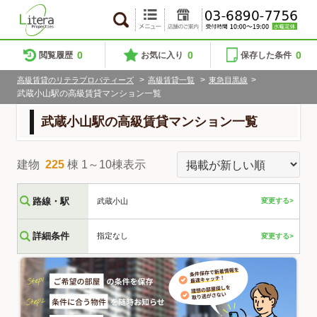
0
0
0
閲覧履歴
お気に入り
保存した条件
>
>
>
高級賃貸のリテラプロパティーズ
高級賃貸一覧
東急目黒線
武蔵小山駅の高級賃貸マンション一覧
武蔵小山駅の高級賃貸マンション一覧
建物
225
棟 1～10棟表示
路線・駅
武蔵小山
変更する>
詳細条件
指定なし
変更する>