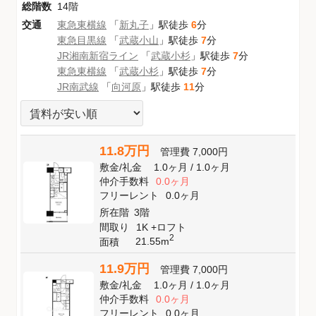
総階数
14階
交通
東急東横線
「
新丸子
」駅徒歩
6
分
東急目黒線
「
武蔵小山
」駅徒歩
7
分
JR湘南新宿ライン
「
武蔵小杉
」駅徒歩
7
分
東急東横線
「
武蔵小杉
」駅徒歩
7
分
JR南武線
「
向河原
」駅徒歩
11
分
11.8万円
管理費
7,000円
敷金
/
礼金
1.0ヶ月
/
1.0ヶ月
仲介手数料
0.0ヶ月
フリーレント
0.0ヶ月
所在階
3階
間取り
1K +ロフト
2
21.55m
面積
11.9万円
管理費
7,000円
敷金
/
礼金
1.0ヶ月
/
1.0ヶ月
仲介手数料
0.0ヶ月
フリーレント
0.0ヶ月