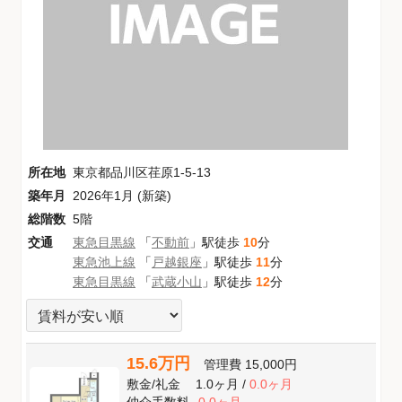
所在地
東京都品川区荏原1-5-13
築年月
2026年1月 (新築)
総階数
5階
交通
東急目黒線
「
不動前
」駅徒歩
10
分
東急池上線
「
戸越銀座
」駅徒歩
11
分
東急目黒線
「
武蔵小山
」駅徒歩
12
分
15.6万円
管理費
15,000円
敷金
/
礼金
1.0ヶ月
/
0.0ヶ月
仲介手数料
0.0ヶ月