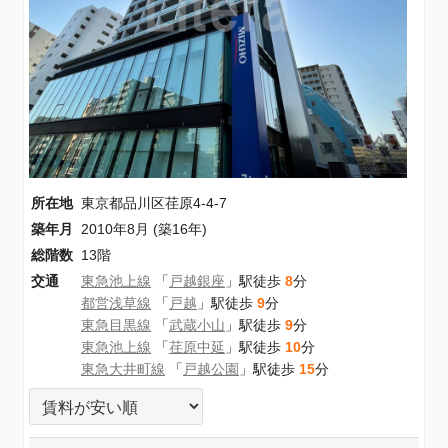
所在地
東京都品川区荏原4-4-7
築年月
2010年8月 (築16年)
総階数
13階
交通
東急池上線
「
戸越銀座
」駅徒歩
8
分
都営浅草線
「
戸越
」駅徒歩
9
分
東急目黒線
「
武蔵小山
」駅徒歩
9
分
東急池上線
「
荏原中延
」駅徒歩
10
分
東急大井町線
「
戸越公園
」駅徒歩
15
分