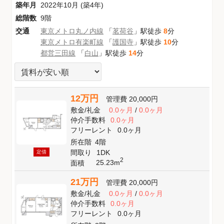
築年月
2022年10月 (築4年)
総階数
9階
交通
東京メトロ丸ノ内線
「
茗荷谷
」駅徒歩
8
分
東京メトロ有楽町線
「
護国寺
」駅徒歩
10
分
都営三田線
「
白山
」駅徒歩
14
分
12万円
管理費
20,000円
敷金
/
礼金
0.0ヶ月
/
0.0ヶ月
仲介手数料
0.0ヶ月
フリーレント
0.0ヶ月
所在階
4階
間取り
1DK
定借
2
25.23m
面積
21万円
管理費
20,000円
敷金
/
礼金
0.0ヶ月
/
0.0ヶ月
仲介手数料
0.0ヶ月
フリーレント
0.0ヶ月