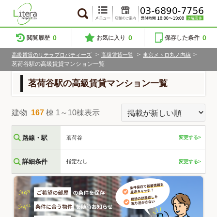
0
0
0
閲覧履歴
お気に入り
保存した条件
>
>
>
高級賃貸のリテラプロパティーズ
高級賃貸一覧
東京メトロ丸ノ内線
茗荷谷駅の高級賃貸マンション一覧
茗荷谷駅の高級賃貸マンション一覧
建物
167
棟 1～10棟表示
路線・駅
茗荷谷
変更する>
詳細条件
指定なし
変更する>