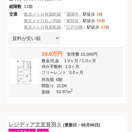
総階数
11階
交通
東京メトロ有楽町線
「
護国寺
」駅徒歩
3
分
東京メトロ丸ノ内線
「
茗荷谷
」駅徒歩
10
分
東京メトロ有楽町線
「
江戸川橋
」駅徒歩
13
分
19.9万円
管理費
15,000円
敷金
/
礼金
1.0ヶ月
/
1.0ヶ月
仲介手数料
1.0ヶ月
フリーレント
0.0ヶ月
所在階
6階
間取り
2LDK
2
52.87m
面積
レジディア文京音羽Ⅱ
(更新日：08月06日)
仲介手数料オフ
礼金0