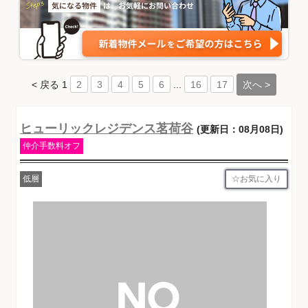
< 戻る
1
...
次へ >
2
3
4
5
6
16
17
ヒューリックレジデンス茗荷谷
(更新日：08月08日)
仲介手数料オフ
お気に入り
低層