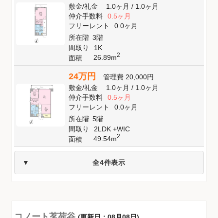
敷金
/
礼金
1.0ヶ月
/
1.0ヶ月
仲介手数料
0.5ヶ月
フリーレント
0.0ヶ月
所在階
3階
間取り
1K
2
26.89m
面積
24万円
管理費
20,000円
敷金
/
礼金
1.0ヶ月
/
1.0ヶ月
仲介手数料
0.5ヶ月
フリーレント
0.0ヶ月
所在階
5階
間取り
2LDK +WIC
2
49.54m
面積
全4件表示
コノート茗荷谷
(更新日：08月08日)