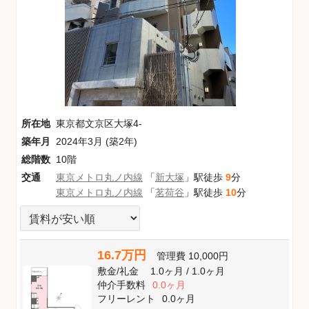
所在地
東京都文京区大塚4-
築年月
2024年3月 (築2年)
総階数
10階
交通
東京メトロ丸ノ内線
「
新大塚
」駅徒歩
9
分
東京メトロ丸ノ内線
「
茗荷谷
」駅徒歩
10
分
16.7万円
管理費
10,000円
敷金
/
礼金
1.0ヶ月
/
1.0ヶ月
仲介手数料
0.0ヶ月
フリーレント
0.0ヶ月