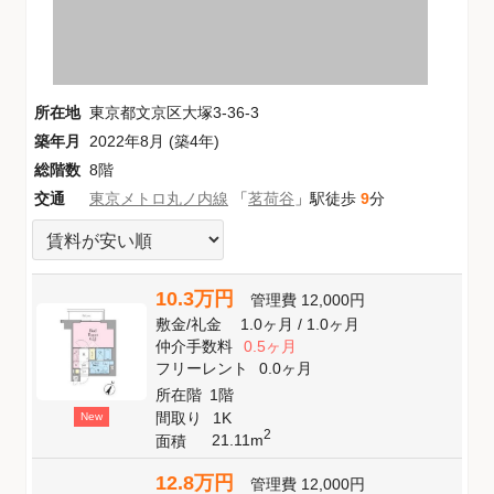
所在地
東京都文京区大塚3-36-3
築年月
2022年8月 (築4年)
総階数
8階
交通
東京メトロ丸ノ内線
「
茗荷谷
」駅徒歩
9
分
10.3万円
管理費
12,000円
敷金
/
礼金
1.0ヶ月
/
1.0ヶ月
仲介手数料
0.5ヶ月
フリーレント
0.0ヶ月
所在階
1階
間取り
1K
New
2
21.11m
面積
12.8万円
管理費
12,000円