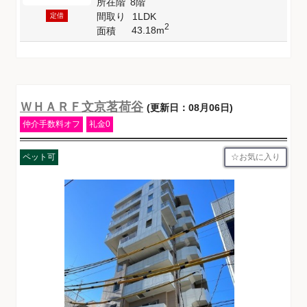
所在階
8階
間取り
1LDK
定借
2
43.18m
面積
ＷＨＡＲＦ文京茗荷谷
(更新日：08月06日)
仲介手数料オフ
礼金0
お気に入り
ペット可