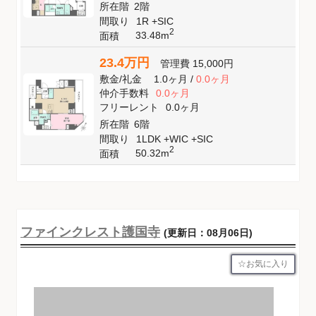
所在階
2階
間取り
1R +SIC
2
33.48m
面積
23.4万円
管理費
15,000円
敷金
/
礼金
1.0ヶ月
/
0.0ヶ月
仲介手数料
0.0ヶ月
フリーレント
0.0ヶ月
所在階
6階
間取り
1LDK +WIC +SIC
2
50.32m
面積
ファインクレスト護国寺
(更新日：08月06日)
お気に入り