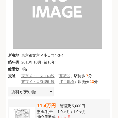
所在地
東京都文京区小日向4-3-4
築年月
2010年10月 (築16年)
総階数
7階
交通
東京メトロ丸ノ内線
「
茗荷谷
」駅徒歩
7
分
東京メトロ有楽町線
「
江戸川橋
」駅徒歩
13
分
11.4万円
管理費
5,000円
敷金
/
礼金
1.0ヶ月
/
1.0ヶ月
仲介手数料
0.5ヶ月