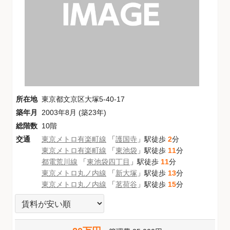
所在地
東京都文京区大塚5-40-17
築年月
2003年8月 (築23年)
総階数
10階
交通
東京メトロ有楽町線
「
護国寺
」駅徒歩
2
分
東京メトロ有楽町線
「
東池袋
」駅徒歩
11
分
都電荒川線
「
東池袋四丁目
」駅徒歩
11
分
東京メトロ丸ノ内線
「
新大塚
」駅徒歩
13
分
東京メトロ丸ノ内線
「
茗荷谷
」駅徒歩
15
分