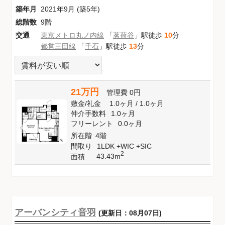
築年月
2021年9月 (築5年)
総階数
9階
交通
東京メトロ丸ノ内線
「
茗荷谷
」駅徒歩
10
分
都営三田線
「
千石
」駅徒歩
13
分
21万円
管理費
0円
敷金
/
礼金
1.0ヶ月
/
1.0ヶ月
仲介手数料
1.0ヶ月
フリーレント
0.0ヶ月
所在階
4階
間取り
1LDK +WIC +SIC
2
43.43m
面積
アーバンシティ音羽
(更新日：08月07日)