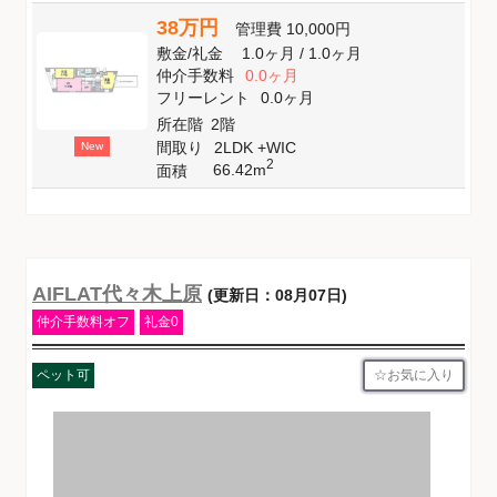
38万円
管理費
10,000円
敷金
/
礼金
1.0ヶ月
/
1.0ヶ月
仲介手数料
0.0ヶ月
フリーレント
0.0ヶ月
所在階
2階
間取り
2LDK +WIC
New
2
66.42m
面積
AIFLAT代々木上原
(更新日：08月07日)
仲介手数料オフ
礼金0
お気に入り
ペット可