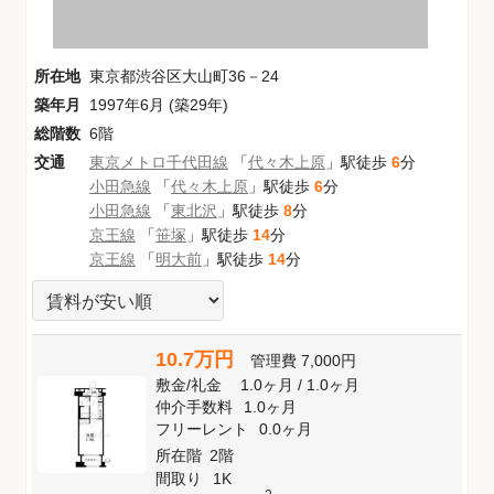
所在地
東京都渋谷区大山町36－24
築年月
1997年6月 (築29年)
総階数
6階
交通
東京メトロ千代田線
「
代々木上原
」駅徒歩
6
分
小田急線
「
代々木上原
」駅徒歩
6
分
小田急線
「
東北沢
」駅徒歩
8
分
京王線
「
笹塚
」駅徒歩
14
分
京王線
「
明大前
」駅徒歩
14
分
10.7万円
管理費
7,000円
敷金
/
礼金
1.0ヶ月
/
1.0ヶ月
仲介手数料
1.0ヶ月
フリーレント
0.0ヶ月
所在階
2階
間取り
1K