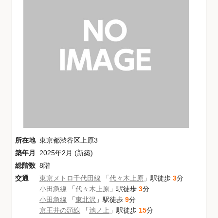
所在地
東京都渋谷区上原3
築年月
2025年2月 (新築)
総階数
8階
交通
東京メトロ千代田線
「
代々木上原
」駅徒歩
3
分
小田急線
「
代々木上原
」駅徒歩
3
分
小田急線
「
東北沢
」駅徒歩
9
分
京王井の頭線
「
池ノ上
」駅徒歩
15
分