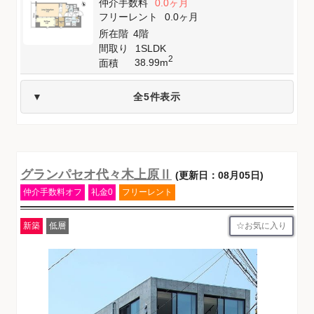
仲介手数料
0.0ヶ月
フリーレント
0.0ヶ月
所在階
4階
間取り
1SLDK
2
38.99m
面積
全5件表示
グランパセオ代々木上原Ⅱ
(更新日：08月05日)
仲介手数料オフ
礼金0
フリーレント
お気に入り
新築
低層