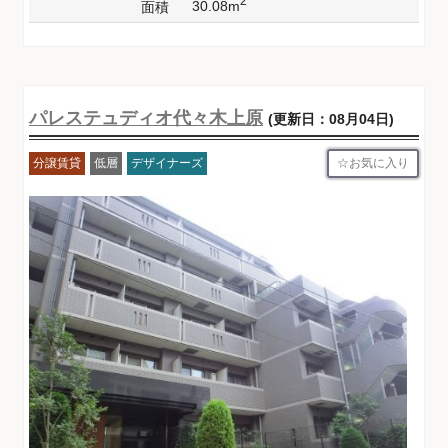
2
30.08m
面積
パレステュディオ代々木上原
(更新日：08月04日)
お気に入り
分譲賃貸
低層
デザイナーズ