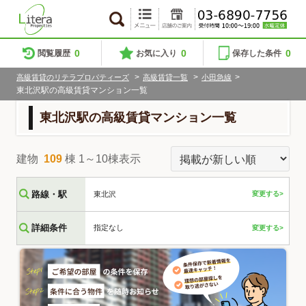
0
0
0
閲覧履歴
お気に入り
保存した条件
>
>
>
高級賃貸のリテラプロパティーズ
高級賃貸一覧
小田急線
東北沢駅の高級賃貸マンション一覧
東北沢駅の高級賃貸マンション一覧
建物
109
棟 1～10棟表示
路線・駅
東北沢
変更する>
詳細条件
指定なし
変更する>