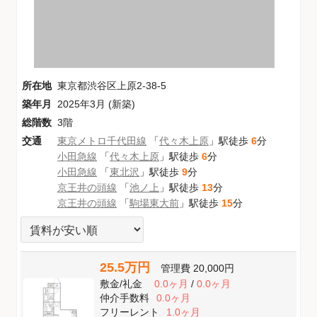
所在地
東京都渋谷区上原2-38-5
築年月
2025年3月 (新築)
総階数
3階
交通
東京メトロ千代田線
「
代々木上原
」駅徒歩
6
分
小田急線
「
代々木上原
」駅徒歩
6
分
小田急線
「
東北沢
」駅徒歩
9
分
京王井の頭線
「
池ノ上
」駅徒歩
13
分
京王井の頭線
「
駒場東大前
」駅徒歩
15
分
25.5万円
管理費
20,000円
敷金
/
礼金
0.0ヶ月
/
0.0ヶ月
仲介手数料
0.0ヶ月
フリーレント
1.0ヶ月