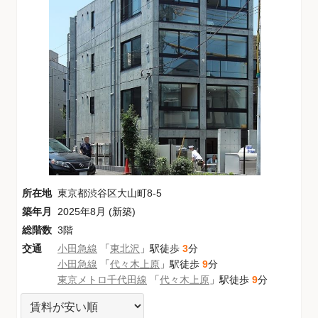
所在地
東京都渋谷区大山町8-5
築年月
2025年8月 (新築)
総階数
3階
交通
小田急線
「
東北沢
」駅徒歩
3
分
小田急線
「
代々木上原
」駅徒歩
9
分
東京メトロ千代田線
「
代々木上原
」駅徒歩
9
分