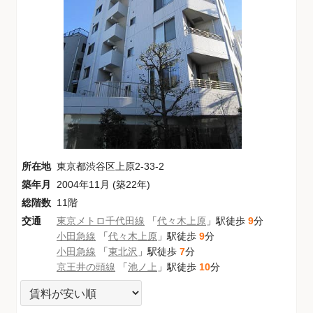
所在地
東京都渋谷区上原2-33-2
築年月
2004年11月 (築22年)
総階数
11階
交通
東京メトロ千代田線
「
代々木上原
」駅徒歩
9
分
小田急線
「
代々木上原
」駅徒歩
9
分
小田急線
「
東北沢
」駅徒歩
7
分
京王井の頭線
「
池ノ上
」駅徒歩
10
分