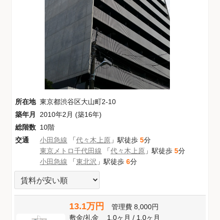
所在地
東京都渋谷区大山町2-10
築年月
2010年2月 (築16年)
総階数
10階
交通
小田急線
「
代々木上原
」駅徒歩
5
分
東京メトロ千代田線
「
代々木上原
」駅徒歩
5
分
小田急線
「
東北沢
」駅徒歩
6
分
13.1万円
管理費
8,000円
敷金
/
礼金
1.0ヶ月
/
1.0ヶ月