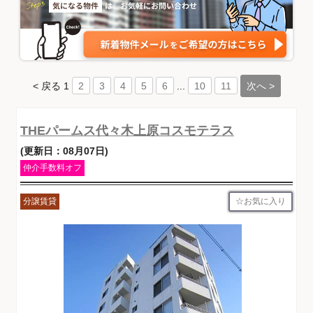
< 戻る
1
...
次へ >
2
3
4
5
6
10
11
THEパームス代々木上原コスモテラス
(更新日：08月07日)
仲介手数料オフ
お気に入り
分譲賃貸