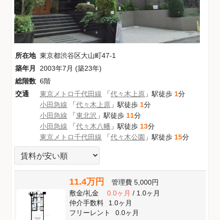
所在地
東京都渋谷区大山町47-1
築年月
2003年7月 (築23年)
総階数
6階
交通
東京メトロ千代田線
「
代々木上原
」駅徒歩
1
分
小田急線
「
代々木上原
」駅徒歩
1
分
小田急線
「
東北沢
」駅徒歩
11
分
小田急線
「
代々木八幡
」駅徒歩
13
分
東京メトロ千代田線
「
代々木公園
」駅徒歩
15
分
11.4万円
管理費
5,000円
敷金
/
礼金
0.0ヶ月
/
1.0ヶ月
仲介手数料
1.0ヶ月
フリーレント
0.0ヶ月