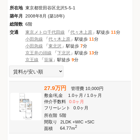
所在地
東京都世田谷区北沢5-5-1
築年月
2008年8月 (築18年)
総階数
6階
交通
東京メトロ千代田線
「
代々木上原
」駅徒歩
11
分
小田急線
「
代々木上原
」駅徒歩
11
分
小田急線
「
東北沢
」駅徒歩
7
分
京王井の頭線
「
下北沢
」駅徒歩
13
分
京王線
「
笹塚
」駅徒歩
9
分
27.9万円
管理費
10,000円
敷金
/
礼金
1.0ヶ月
/
1.0ヶ月
仲介手数料
0.0ヶ月
フリーレント
0.0ヶ月
所在階
5階
間取り
2LDK +WIC +SIC
2
64.77m
面積