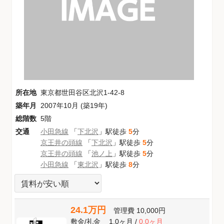
所在地
東京都世田谷区北沢1-42-8
築年月
2007年10月 (築19年)
総階数
5階
交通
小田急線
「
下北沢
」駅徒歩
5
分
京王井の頭線
「
下北沢
」駅徒歩
5
分
京王井の頭線
「
池ノ上
」駅徒歩
5
分
小田急線
「
東北沢
」駅徒歩
8
分
24.1万円
管理費
10,000円
敷金
/
礼金
1.0ヶ月
/
0.0ヶ月