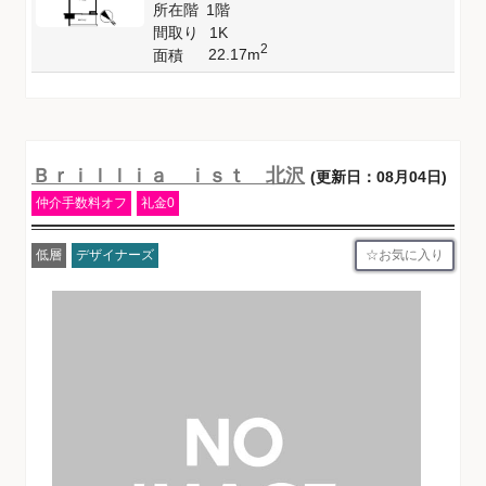
所在階
1階
間取り
1K
2
22.17m
面積
Ｂｒｉｌｌｉａ ｉｓｔ 北沢
(更新日：08月04日)
仲介手数料オフ
礼金0
お気に入り
低層
デザイナーズ