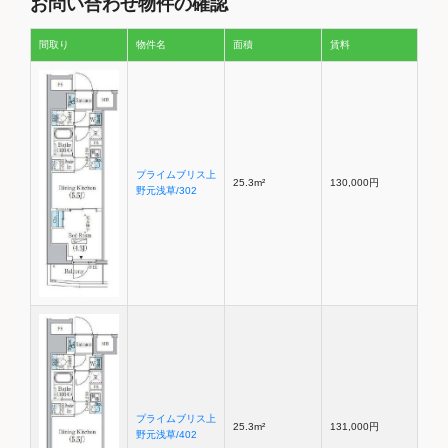
お問い合わせ物件の確認
間取り
物件名
面積
賃料
プライムブリス上
25.3m²
130,000円
野元浅草/302
プライムブリス上
25.3m²
131,000円
野元浅草/402