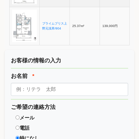
プライムブリス上
25.37m²
139,000円
野元浅草/904
お客様の情報の入力
お名前
*
ご希望の連絡方法
メール
電話
特になし