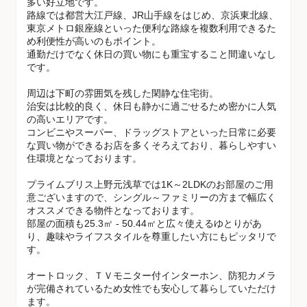
多い好立地です。
路線では都営大江戸線、JR山手線をはじめ、京浜東北線、
東京メトロ銀座線といった便利な路線を複数利用できるた
め利便性が高いのもポイント。
通勤だけでなく休日の買い物にも重宝すること間違いなし
です。
周辺は下町の雰囲気を残した閑静な住宅街。
治安は比較的良く、休日も静かに過ごせるため密かに人気
の高いエリアです。
コンビニやスーパー、ドラッグストアといった日常に必要
な買い物ができるお店を多くそろえており、暮らしやすい
住環境となっております。
プライムブリス上野元浅草では1K～2LDKのお部屋のご用
意ございますので、シングル～ファミリーの方まで幅広く
オススメできる物件となっております。
部屋の面積も25.3㎡ - 50.44㎡と広々使えるゆとりがあ
り、趣味やライフスタイルを尊重したい方にもピッタリで
す。
オートロック、ＴＶモニター付インターホン、防犯カメラ
が完備されているため女性でも安心して暮らしていただけ
ます。