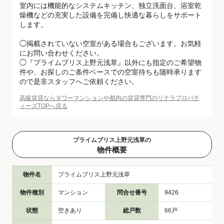
室内には機能的なシステムキッチン、独立洗面台、浴室乾
燥機などの充実した設備を完備し快適な暮らしをサポート
します。
◯掲載されていない空室がある場合もございます。お気軽
にお問い合わせください。
◯『プライムブリス上野元浅草』以外にも指定のご希望物
件や、お探しのご条件ベースでの空室待ちも随時承ります
ので是非スタッフへご依頼ください。
高級賃貸ならタワーマンションや都内の賃貸専門のリテラプロパテ
ィーズTOPへ戻る
プライムブリス上野元浅草の
物件概要
物件名
プライムブリス上野元浅草
物件種別
マンション
問合せ番号
9426
状態
空きあり
総戸数
66戸