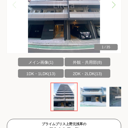
1
/
35
メイン画像(1)
外観・共用部(8)
1DK・1LDK(13)
2DK・2LDK(13)
プライムブリス上野元浅草の