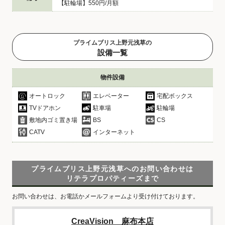
【駐輪場】550円/月額
プライムブリス上野元浅草の
設備一覧
物件設備
オートロック
エレベーター
宅配ボックス
TVドアホン
駐車場
駐輪場
敷地内ゴミ置き場
BS
CS
CATV
インターネット
プライムブリス上野元浅草へのお問い合わせは
リテラプロパティーズまで
お問い合わせは、お電話かメールフォームより受け付けております。
CreaVision 麻布本店