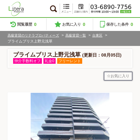
0
0
0
閲覧履歴
お気に入り
保存した条件
>
>
>
高級賃貸のリテラプロパティーズ
高級賃貸一覧
台東区
プライムブリス上野元浅草
プライムブリス上野元浅草
(更新日：08月05日)
仲介手数料オフ
礼金0
フリーレント
お気に入り