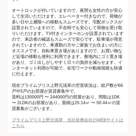
オートロックが付いていますので、夜間も女性の方が安心
して生活いただけます。エレベーター付きなので、荷物が
多い日や上層階への移動もスムーズです。宅配ボックスが
設置されていますので、不在時でも安心して荷物を受け取
りいただけます。TV付きインターホンが設置されています
ので、来訪者の確認もスムーズで安心です。駐車場が用意
されていますので、車通勤の方やご家族でお住まいの方に
オススメです。自転車置き場がありますので、お買い物な
ど近場の移動も便利に利用できます。敷地内にゴミ置き場
があり、ゴミ出しがしやすく日々の負担を減らせます。イ
ンターネット利用が可能で、在宅ワークや動画視聴も快適
に行えます。
現在プライムブリス上野元浅草の空室状況は、総戸数が66
戸中5戸のお部屋が賃貸募集中で、
賃料は130000円 〜 244000円の部屋があり、間取は1DK
〜 2LDKのお部屋があり、面積は25.14㎡ 〜 50.44㎡の賃
貸募集がございます。
プライムブリス上野元浅草 当社提携会社のWEBサイトは
こちら