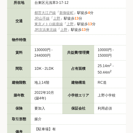
所在地
台東区元浅草3-17-12
都営大江戸線
「
新御徒町
」駅徒歩
4
分
JR山手線
「
上野
」駅徒歩
13
分
交通
東京メトロ銀座線
「
上野
」駅徒歩
13
分
JR京浜東北線
「
上野
」駅徒歩
13
分
物件特徴
130000円 -
10000円 -
賃料
共益費/管理費
244000円
15000円
2
25.14m
-
間取
1DK - 2LDK
占有面積
2
50.44m
建物階数
地上14階
建物構造
RC造
2022年10月
築年数
小学校エリア
上野小学校
(築4年)
保険
要加入
保証会社
利用必須
取引形態
媒介
【駐車場】有
備考