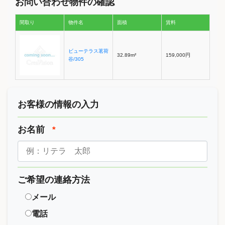
お問い合わせ物件の確認
間取り
物件名
面積
賃料
ビューテラス茗荷
32.89m²
159,000円
谷/305
お客様の情報の入力
お名前
*
ご希望の連絡方法
メール
電話