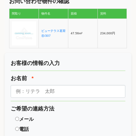
お問い合わせ物件の確認
間取り
物件名
面積
賃料
ビューテラス茗荷
47.56m²
234,000円
谷/307
お客様の情報の入力
お名前
*
ご希望の連絡方法
メール
電話