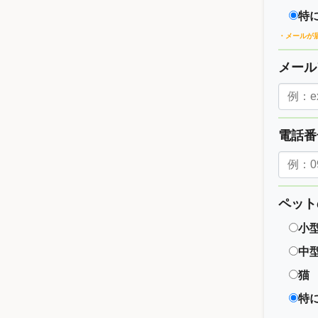
特
・メールが
メー
電話
ペット
小
中
猫
特