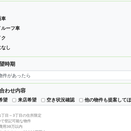
通車
イルーフ車
イク
になし
望時期
合わせ内容
希望
来店希望
空き状況確認
他の物件も提案して