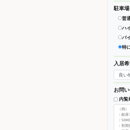
駐車場
普
ハ
バ
特
入居希
お問い
内覧