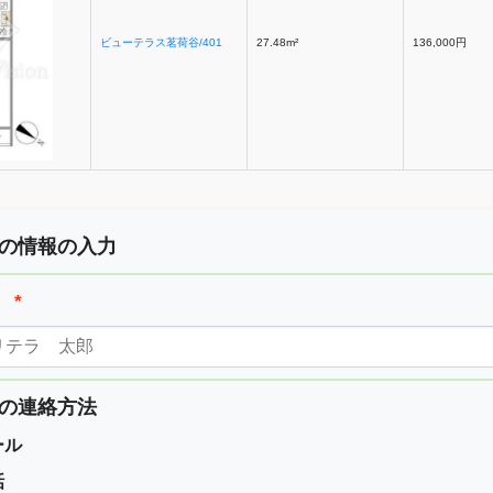
ビューテラス茗荷谷/401
27.48m²
136,000円
の情報の入力
前
*
の連絡方法
ール
話