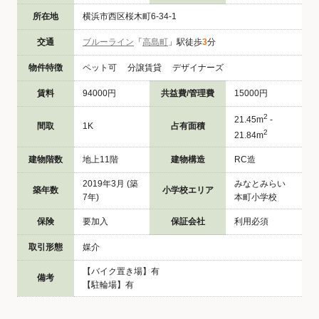
所在地
横浜市西区桜木町6-34-1
交通
ブルーライン
「
高島町
」駅徒歩
3
分
物件特徴
ペット可 分譲賃貸 デザイナーズ
賃料
94000円
共益費/管理費
15000円
2
21.45m
-
間取
1K
占有面積
2
21.84m
建物階数
地上11階
建物構造
RC造
2019年3月 (築
みなとみらい
築年数
小学校エリア
7年)
本町小学校
保険
要加入
保証会社
利用必須
取引形態
媒介
【バイク置き場】有
備考
【駐輪場】有