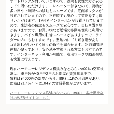
オートロックが付いていますので、夜間も女性の方が安心
して生活いただけます。エレベーター付きなので、荷物が
多い日や上層階への移動もスムーズです。宅配ボックスが
設置されていますので、不在時でも安心して荷物を受け取
りいただけます。TV付きインターホンが設置されています
ので、来訪者の確認もスムーズで安心です。自転車置き場
がありますので、お買い物など近場の移動も便利に利用で
きます。バイク専用の駐輪スペースがありますので、ライ
ダーの方にもおすすめです。敷地内にゴミ置き場があり、
ゴミ出しがしやすく日々の負担を減らせます。24時間管理
体制が整っており、安心感を重視される方にもおすすめで
す。インターネット利用が可能で、在宅ワークや動画視聴
も快適に行えます。
現在ハーモニーレジデンス横浜みなとみらい#001の空室状
況は、総戸数が40戸中2戸のお部屋が賃貸募集中で、
賃料は94000円の部屋があり、間取は1Kのお部屋があり、
面積は21.45㎡ 〜 21.84㎡の賃貸募集がございます。
ハーモニーレジデンス横浜みなとみらい#001 当社提携会
社のWEBサイトはこちら