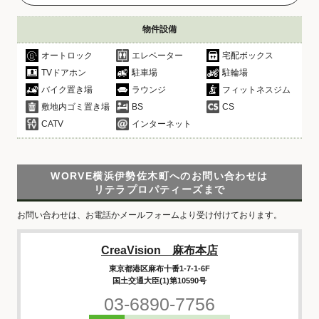
物件設備
オートロック
エレベーター
宅配ボックス
TVドアホン
駐車場
駐輪場
バイク置き場
ラウンジ
フィットネスジム
敷地内ゴミ置き場
BS
CS
CATV
インターネット
WORVE横浜伊勢佐木町へのお問い合わせは
リテラプロパティーズまで
お問い合わせは、お電話かメールフォームより受け付けております。
CreaVision 麻布本店
東京都港区麻布十番1-7-1-6F
国土交通大臣(1)第10590号
03-6890-7756