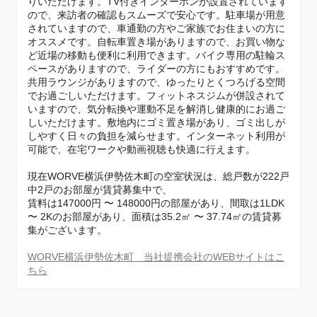
りいただけます。TV付きインターホンが設置されています
ので、来訪者の確認もスムーズで安心です。駐車場が用意
されていますので、車通勤の方やご家族でお住まいの方に
オススメです。自転車置き場がありますので、お買い物な
ど近場の移動も便利に利用できます。バイク専用の駐輪ス
ペースがありますので、ライダーの方にもおすすめです。
共用ラウンジがありますので、ゆったりとくつろげる空間
でお過ごしいただけます。フィットネスジムが併設されて
いますので、気分転換や運動不足を解消し健康的にお過ご
しいただけます。敷地内にゴミ置き場があり、ゴミ出しが
しやすく日々の負担を減らせます。インターネット利用が
可能で、在宅ワークや動画視聴も快適に行えます。
現在WORVE横浜伊勢佐木町の空室状況は、総戸数が222戸
中2戸のお部屋が賃貸募集中で、
賃料は147000円 〜 148000円の部屋があり、間取は1LDK
〜 2Kのお部屋があり、面積は35.2㎡ 〜 37.74㎡の賃貸募
集がございます。
WORVE横浜伊勢佐木町 当社提携会社のWEBサイトはこ
ちら