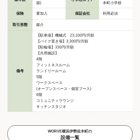
築)
本町小学校
保険
要加入
保証会社
利用必須
取引形態
媒介
【駐車場】機械式 23,100円/月額
【バイク置き場】3,300円/月額
【駐輪場】330円/月額
【共用施設】
4階
フィットネスルーム
備考
ランドリールーム
5階
ワークスペース
(オープンスペース・個室ブース)
6階
コミュニティラウンジ
キッチンスタジオ
WORVE横浜伊勢佐木町の
設備一覧