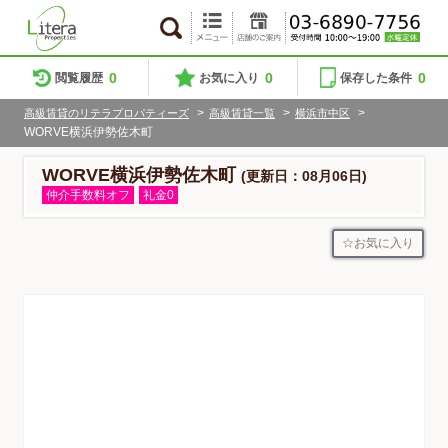
0
0
0
閲覧履歴
お気に入り
保存した条件
>
>
>
高級賃貸のリテラプロパティーズ
高級賃貸一覧
横浜市中区
WORVE横浜伊勢佐木町
WORVE横浜伊勢佐木町
(更新日：08月06日)
仲介手数料オフ
礼金0
お気に入り