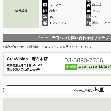
TVドアホン
駐車場
物件設備
内廊下
ラウンジ
BS
CS
インターネット
閑静な住宅街
ドゥーエ千石へのお問い合わせは
リテラプ
お問い合わせは、お電話かメールフォームより受け付けております。
03-6890-7756
CreaVision 麻布本店
東京都港区麻布十番1-7-1-6F
受付時間
10：00～19：00【水曜定休
国土交通大臣(1)第10590号
地図
ドゥーエ千石の