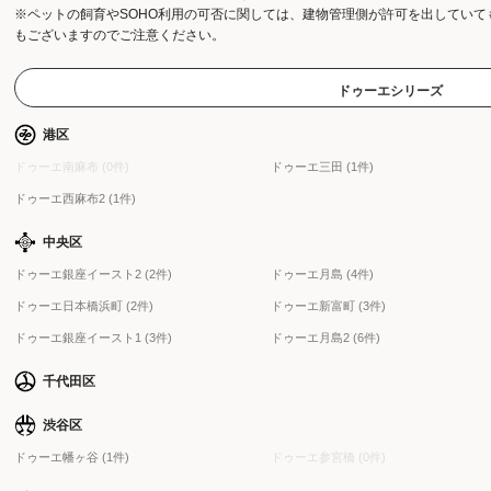
※ペットの飼育やSOHO利用の可否に関しては、建物管理側が許可を出してい
もございますのでご注意ください。
ドゥーエシリーズ
港区
ドゥーエ南麻布 (0件)
ドゥーエ三田 (1件)
ドゥーエ西麻布2 (1件)
中央区
ドゥーエ銀座イースト2 (2件)
ドゥーエ月島 (4件)
ドゥーエ日本橋浜町 (2件)
ドゥーエ新富町 (3件)
ドゥーエ銀座イースト1 (3件)
ドゥーエ月島2 (6件)
千代田区
渋谷区
ドゥーエ幡ヶ谷 (1件)
ドゥーエ参宮橋 (0件)