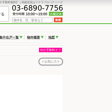
介手数料無料】｜高級賃貸はリテラプロパティーズ
する
集中住戸一覧
物件概要
地図
仲介手数料オフ
お気に入り