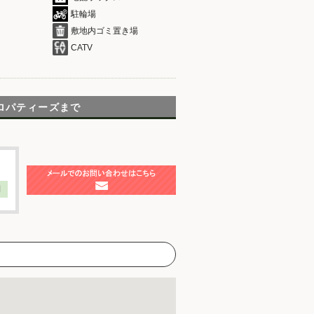
駐輪場
敷地内ゴミ置き場
CATV
ロパティーズまで
】