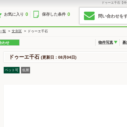
ドゥーエ千石【仲
0
0
お気に入り
保存した条件
問い合わせを
一覧
>
文京区
>
ドゥーエ千石
物件写真
募
合わせ
ドゥーエ千石
(更新日：08月04日)
ペット可
低層