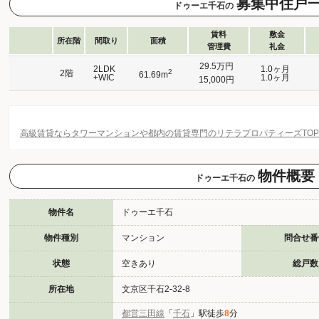
募集中住戸
ドゥーエ千石の
賃料
敷金
所在階
間取り
面積
管理費
礼金
29.5万円
2LDK
1.0ヶ月
2
2階
61.69m
+WIC
1.0ヶ月
15,000円
高級賃貸ならタワーマンションや都内の賃貸専門のリテラプロパティーズTO
物件概要
ドゥーエ千石の
物件名
ドゥーエ千石
物件種別
マンション
問合せ番
状態
空きあり
総戸数
所在地
文京区千石2-32-8
都営三田線
「
千石
」駅徒歩
8
分