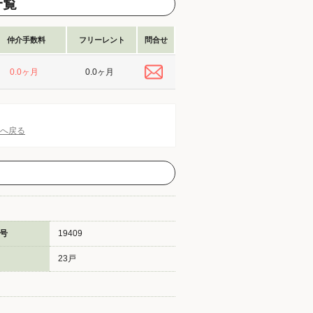
一覧
仲介手数料
フリーレント
問合せ
0.0ヶ月
0.0ヶ月
Pへ戻る
号
19409
23戸