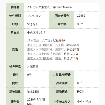
物件名
クレヴィア東京八丁堀Chuo Minato
物件種別
マンション
問合せ番号
12562
状態
空きなし
総戸数
33戸
所在地
中央区湊1-3-4
JR京葉線
「
八丁堀
」駅徒歩
3
分
東京メトロ日比谷線
「
八丁堀
」駅徒歩
5
分
交通
東京メトロ有楽町線
「
新富町
」駅徒歩
7
分
東京メトロ東西線
「
茅場町
」駅徒歩
10
分
東京メトロ日比谷線
「
築地
」駅徒歩
10
分
物件特徴
分譲賃貸
賃料
0円
共益費/管理費
2
間取
占有面積
0m
建物階数
地上12階
建物構造
RC造
2020年7月 (築
築年数
小学校エリア
中央小学校
6年)