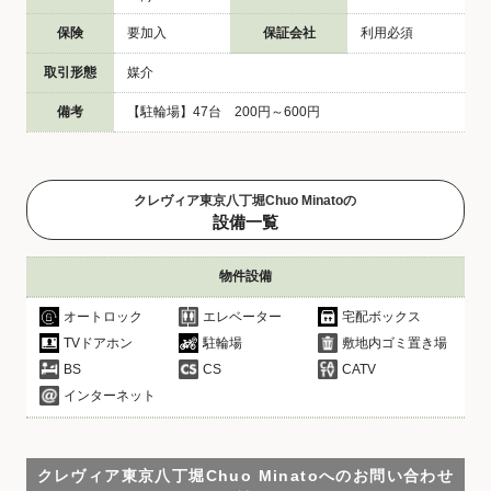
保険
要加入
保証会社
利用必須
取引形態
媒介
備考
【駐輪場】47台 200円～600円
クレヴィア東京八丁堀Chuo Minatoの
設備一覧
物件設備
オートロック
エレベーター
宅配ボックス
TVドアホン
駐輪場
敷地内ゴミ置き場
BS
CS
CATV
インターネット
クレヴィア東京八丁堀Chuo Minatoへのお問い合わせ