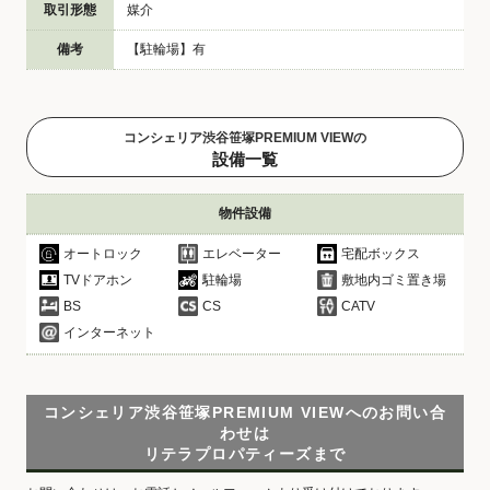
取引形態
媒介
備考
【駐輪場】有
コンシェリア渋谷笹塚PREMIUM VIEWの
設備一覧
物件設備
オートロック
エレベーター
宅配ボックス
TVドアホン
駐輪場
敷地内ゴミ置き場
BS
CS
CATV
インターネット
コンシェリア渋谷笹塚PREMIUM VIEWへのお問い合
わせは
リテラプロパティーズまで