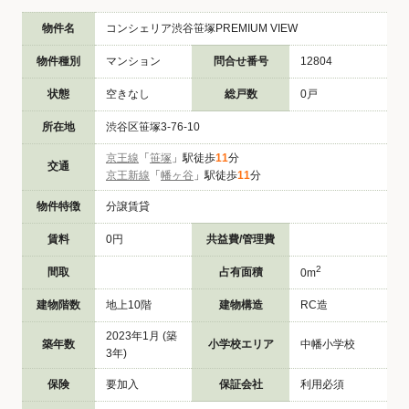
物件名
コンシェリア渋谷笹塚PREMIUM VIEW
物件種別
マンション
問合せ番号
12804
状態
空きなし
総戸数
0戸
所在地
渋谷区笹塚3-76-10
京王線
「
笹塚
」駅徒歩
11
分
交通
京王新線
「
幡ヶ谷
」駅徒歩
11
分
物件特徴
分譲賃貸
賃料
0円
共益費/管理費
2
間取
占有面積
0m
建物階数
地上10階
建物構造
RC造
2023年1月 (築
築年数
小学校エリア
中幡小学校
3年)
保険
要加入
保証会社
利用必須