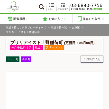
0
0
0
閲覧履歴
お気に入り
保存した条件
>
>
>
高級賃貸のリテラプロパティーズ
高級賃貸一覧
台東区
ブリリアイスト上野稲荷町
ブリリアイスト上野稲荷町
(更新日：08月05日)
仲介手数料オフ
礼金0
フリーレント
お気に入り
ペット可
楽器可