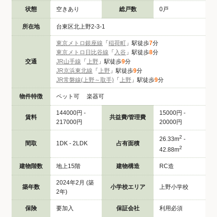
状態
空きあり
総戸数
0戸
所在地
台東区北上野2-3-1
東京メトロ銀座線
「
稲荷町
」駅徒歩
7
分
東京メトロ日比谷線
「
入谷
」駅徒歩
8
分
交通
JR山手線
「
上野
」駅徒歩
9
分
JR京浜東北線
「
上野
」駅徒歩
9
分
JR常磐線(上野～取手)
「
上野
」駅徒歩
9
分
物件特徴
ペット可 楽器可
144000円 -
15000円 -
賃料
共益費/管理費
217000円
20000円
2
26.33m
-
間取
1DK - 2LDK
占有面積
2
42.88m
建物階数
地上15階
建物構造
RC造
2024年2月 (築
築年数
小学校エリア
上野小学校
2年)
保険
要加入
保証会社
利用必須