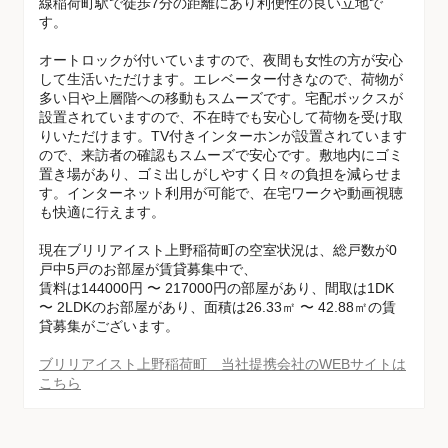
線稲荷町駅で徒歩7分の距離にあり利便性の良い立地で
す。
オートロックが付いていますので、夜間も女性の方が安心
して生活いただけます。エレベーター付きなので、荷物が
多い日や上層階への移動もスムーズです。宅配ボックスが
設置されていますので、不在時でも安心して荷物を受け取
りいただけます。TV付きインターホンが設置されています
ので、来訪者の確認もスムーズで安心です。敷地内にゴミ
置き場があり、ゴミ出しがしやすく日々の負担を減らせま
す。インターネット利用が可能で、在宅ワークや動画視聴
も快適に行えます。
現在ブリリアイスト上野稲荷町の空室状況は、総戸数が0
戸中5戸のお部屋が賃貸募集中で、
賃料は144000円 〜 217000円の部屋があり、間取は1DK
〜 2LDKのお部屋があり、面積は26.33㎡ 〜 42.88㎡の賃
貸募集がございます。
ブリリアイスト上野稲荷町 当社提携会社のWEBサイトは
こちら