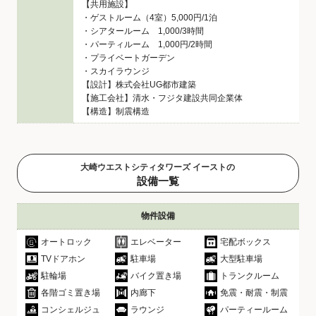
【共用施設】
・ゲストルーム（4室）5,000円/1泊
・シアタールーム 1,000/3時間
・パーティルーム 1,000円/2時間
・プライベートガーデン
・スカイラウンジ
【設計】株式会社UG都市建築
【施工会社】清水・フジタ建設共同企業体
【構造】制震構造
大崎ウエストシティタワーズ イーストの
設備一覧
物件設備
オートロック
エレベーター
宅配ボックス
TVドアホン
駐車場
大型駐車場
駐輪場
バイク置き場
トランクルーム
各階ゴミ置き場
内廊下
免震・耐震・制震
コンシェルジュ
ラウンジ
パーティールーム