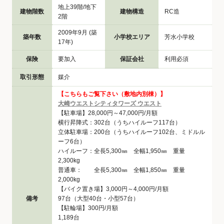
地上39階/地下
建物階数
建物構造
RC造
2階
2009年9月 (築
築年数
小学校エリア
芳水小学校
17年)
保険
要加入
保証会社
利用必須
取引形態
媒介
【こちらもご覧下さい（敷地内別棟）】
大崎ウエストシティタワーズ ウエスト
【駐車場】28,000円～47,000円/月額
横行昇降式：302台（うちハイルーフ117台）
立体駐車場：200台（うちハイルーフ102台、ミドルル
ーフ6台）
ハイルーフ：全長5,300㎜ 全幅1,950㎜ 重量
2,300kg
普通車： 全長5,300㎜ 全幅1,850㎜ 重量
2,000kg
【バイク置き場】3,000円～4,000円/月額
備考
97台（大型40台・小型57台）
【駐輪場】300円/月額
1,189台