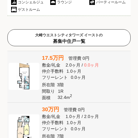
コンシェルジュ
ラウンジ
パーティールーム
ゲストルーム
大崎ウエストシティタワーズ イーストの
募集中住戸一覧
17.5万円
管理費
0円
敷金
/
礼金
2.0ヶ月
/
0.0ヶ月
仲介手数料
1.0ヶ月
フリーレント
0.0ヶ月
所在階
3階
間取り
1R
2
32.4m
面積
30万円
管理費
0円
敷金
/
礼金
1.0ヶ月
/
2.0ヶ月
仲介手数料
1.0ヶ月
フリーレント
0.0ヶ月
所在階
7階