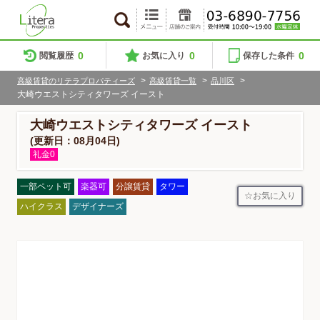
0
0
0
閲覧履歴
お気に入り
保存した条件
>
>
>
高級賃貸のリテラプロパティーズ
高級賃貸一覧
品川区
大崎ウエストシティタワーズ イースト
大崎ウエストシティタワーズ イースト
(更新日：08月04日)
礼金0
一部ペット可
楽器可
分譲賃貸
タワー
お気に入り
ハイクラス
デザイナーズ