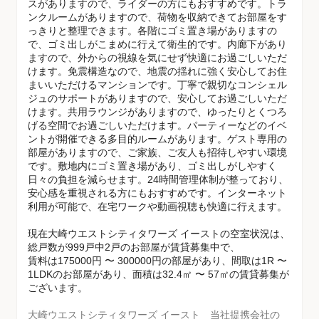
スがありますので、ライダーの方にもおすすめです。トラ
ンクルームがありますので、荷物を収納できてお部屋をす
っきりと整理できます。各階にゴミ置き場がありますの
で、ゴミ出しがこまめに行えて衛生的です。内廊下があり
ますので、外からの視線を気にせず快適にお過ごしいただ
けます。免震構造なので、地震の揺れに強く安心してお住
まいいただけるマンションです。丁寧で親切なコンシェル
ジュのサポートがありますので、安心してお過ごしいただ
けます。共用ラウンジがありますので、ゆったりとくつろ
げる空間でお過ごしいただけます。パーティーなどのイベ
ントが開催できる多目的ルームがあります。ゲスト専用の
部屋がありますので、ご家族、ご友人も招待しやすい環境
です。敷地内にゴミ置き場があり、ゴミ出しがしやすく
日々の負担を減らせます。24時間管理体制が整っており、
安心感を重視される方にもおすすめです。インターネット
利用が可能で、在宅ワークや動画視聴も快適に行えます。
現在大崎ウエストシティタワーズ イーストの空室状況は、
総戸数が999戸中2戸のお部屋が賃貸募集中で、
賃料は175000円 〜 300000円の部屋があり、間取は1R 〜
1LDKのお部屋があり、面積は32.4㎡ 〜 57㎡の賃貸募集が
ございます。
大崎ウエストシティタワーズ イースト 当社提携会社の