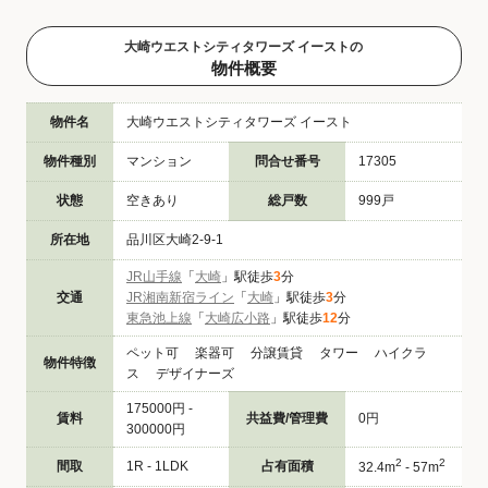
大崎ウエストシティタワーズ イーストの
物件概要
物件名
大崎ウエストシティタワーズ イースト
物件種別
マンション
問合せ番号
17305
状態
空きあり
総戸数
999戸
所在地
品川区大崎2-9-1
JR山手線
「
大崎
」駅徒歩
3
分
交通
JR湘南新宿ライン
「
大崎
」駅徒歩
3
分
東急池上線
「
大崎広小路
」駅徒歩
12
分
ペット可 楽器可 分譲賃貸 タワー ハイクラ
物件特徴
ス デザイナーズ
175000円 -
賃料
共益費/管理費
0円
300000円
2
2
間取
1R - 1LDK
占有面積
32.4m
- 57m