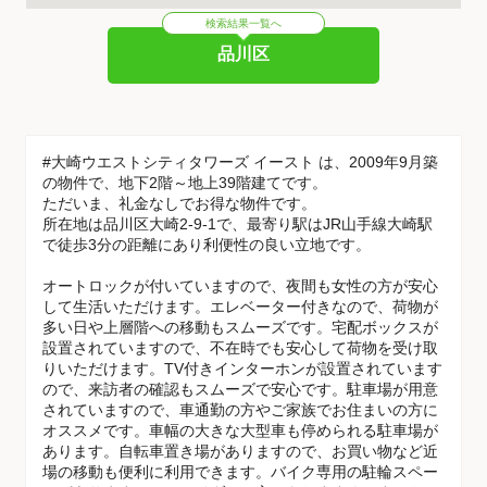
検索結果一覧へ
品川区
#大崎ウエストシティタワーズ イースト は、2009年9月築
の物件で、地下2階～地上39階建てです。
ただいま、礼金なしでお得な物件です。
所在地は品川区大崎2-9-1で、最寄り駅はJR山手線大崎駅
で徒歩3分の距離にあり利便性の良い立地です。
オートロックが付いていますので、夜間も女性の方が安心
して生活いただけます。エレベーター付きなので、荷物が
多い日や上層階への移動もスムーズです。宅配ボックスが
設置されていますので、不在時でも安心して荷物を受け取
りいただけます。TV付きインターホンが設置されています
ので、来訪者の確認もスムーズで安心です。駐車場が用意
されていますので、車通勤の方やご家族でお住まいの方に
オススメです。車幅の大きな大型車も停められる駐車場が
あります。自転車置き場がありますので、お買い物など近
場の移動も便利に利用できます。バイク専用の駐輪スペー