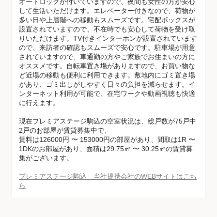
オートロックが付いていますので、夜間も女性の方が安心
して生活いただけます。エレベーター付きなので、荷物が
多い日や上層階への移動もスムーズです。宅配ボックスが
設置されていますので、不在時でも安心して荷物を受け取
りいただけます。TV付きインターホンが設置されています
ので、来訪者の確認もスムーズで安心です。駐車場が用意
されていますので、車通勤の方やご家族でお住まいの方に
オススメです。自転車置き場がありますので、お買い物な
ど近場の移動も便利に利用できます。敷地内にゴミ置き場
があり、ゴミ出しがしやすく日々の負担を減らせます。イ
ンターネット利用が可能で、在宅ワークや動画視聴も快適
に行えます。
現在プレミアステージ駒込の空室状況は、総戸数が75戸中
2戸のお部屋が賃貸募集中で、
賃料は126000円 〜 153000円の部屋があり、間取は1R 〜
1DKのお部屋があり、面積は29.75㎡ 〜 30.25㎡の賃貸募
集がございます。
プレミアステージ駒込 当社提携会社のWEBサイトはこち
ら