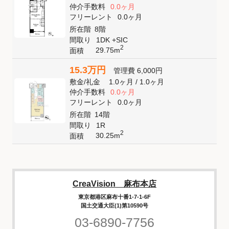
仲介手数料
0.0ヶ月
フリーレント
0.0ヶ月
所在階
8階
間取り
1DK +SIC
2
29.75m
面積
15.3万円
管理費
6,000円
敷金
/
礼金
1.0ヶ月
/
1.0ヶ月
仲介手数料
0.0ヶ月
フリーレント
0.0ヶ月
所在階
14階
間取り
1R
2
30.25m
面積
CreaVision 麻布本店
東京都港区麻布十番1-7-1-6F
国土交通大臣(1)第10590号
03-6890-7756