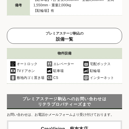
備考
1,550mm・重量2,000kg
【駐輪場】有
プレミアステージ駒込の
設備一覧
物件設備
オートロック
エレベーター
宅配ボックス
TVドアホン
駐車場
駐輪場
敷地内ゴミ置き場
CS
インターネット
プレミアステージ駒込へのお問い合わせは
リテラプロパティーズまで
お問い合わせは、お電話かメールフォームより受け付けております。
CreaVision 麻布本店