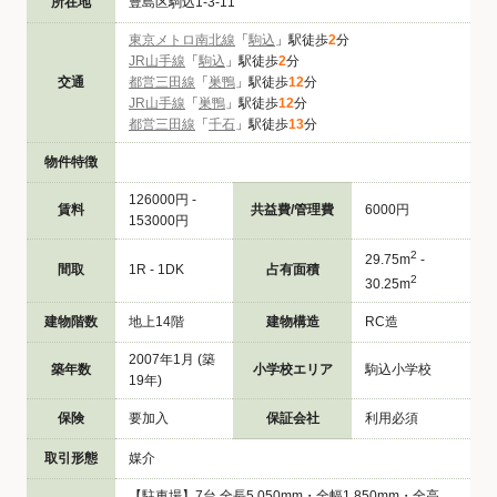
所在地
豊島区駒込1-3-11
東京メトロ南北線
「
駒込
」駅徒歩
2
分
JR山手線
「
駒込
」駅徒歩
2
分
交通
都営三田線
「
巣鴨
」駅徒歩
12
分
JR山手線
「
巣鴨
」駅徒歩
12
分
都営三田線
「
千石
」駅徒歩
13
分
物件特徴
126000円 -
賃料
共益費/管理費
6000円
153000円
2
29.75m
-
間取
1R - 1DK
占有面積
2
30.25m
建物階数
地上14階
建物構造
RC造
2007年1月 (築
築年数
小学校エリア
駒込小学校
19年)
保険
要加入
保証会社
利用必須
取引形態
媒介
【駐車場】7台 全長5,050mm・全幅1,850mm・全高