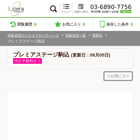
0
0
0
閲覧履歴
お気に入り
保存した条件
>
>
>
高級賃貸のリテラプロパティーズ
高級賃貸一覧
豊島区
プレミアステージ駒込
プレミアステージ駒込
(更新日：08月05日)
仲介手数料オフ
お気に入り