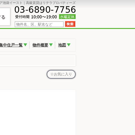
ア池袋イースト｜高級賃貸はリテラプロパティーズ
する
集中住戸一覧
物件概要
地図
お気に入り