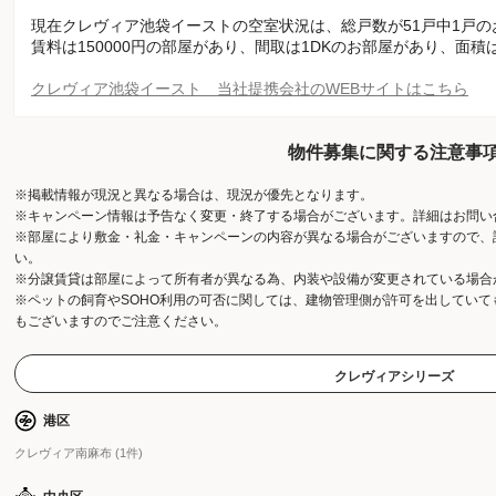
現在クレヴィア池袋イーストの空室状況は、総戸数が51戸中1戸
賃料は150000円の部屋があり、間取は1DKのお部屋があり、面積
クレヴィア池袋イースト 当社提携会社のWEBサイトはこちら
物件募集に関する注意事
※掲載情報が現況と異なる場合は、現況が優先となります。
※キャンペーン情報は予告なく変更・終了する場合がございます。詳細はお問い
※部屋により敷金・礼金・キャンペーンの内容が異なる場合がございますので、
い。
※分譲賃貸は部屋によって所有者が異なる為、内装や設備が変更されている場合
※ペットの飼育やSOHO利用の可否に関しては、建物管理側が許可を出してい
もございますのでご注意ください。
クレヴィアシリーズ
港区
クレヴィア南麻布 (1件)