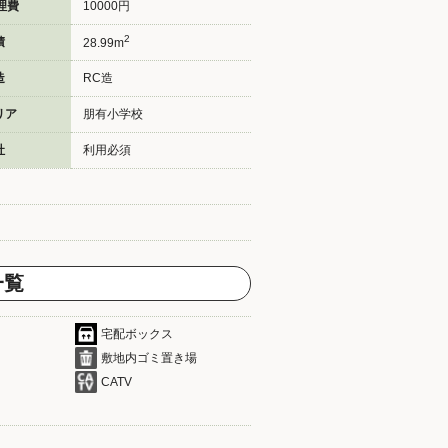
理費
10000円
2
積
28.99m
造
RC造
リア
朋有小学校
社
利用必須
一覧
宅配ボックス
敷地内ゴミ置き場
CATV