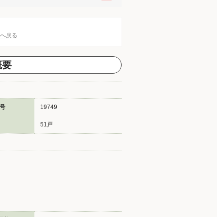
Pへ戻る
概要
号
19749
51戸