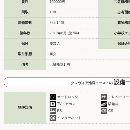
賃料
150000円
共益費/管
間取
1DK
占有面
建物階数
地上14階
建物構
築年数
2019年8月 (築7年)
小学校エ
保険
要加入
保証会
取引形態
媒介
備考
【駐輪場】有
設備
クレヴィア池袋イーストの
オートロック
エレベーター
TVドアホン
駐輪場
物件設備
BS
CS
インターネット