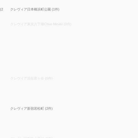
2
クレヴィア日本橋浜町公園 (1件)
クレヴィア東京八丁堀Chuo Minato (0件)
クレヴィア渋谷富ヶ谷 (0件)
クレヴィア新宿若松町 (2件)