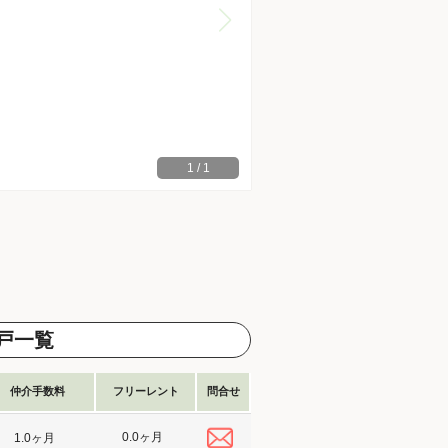
1
/
1
戸一覧
仲介手数料
フリーレント
問合せ
0.0ヶ月
1.0ヶ月