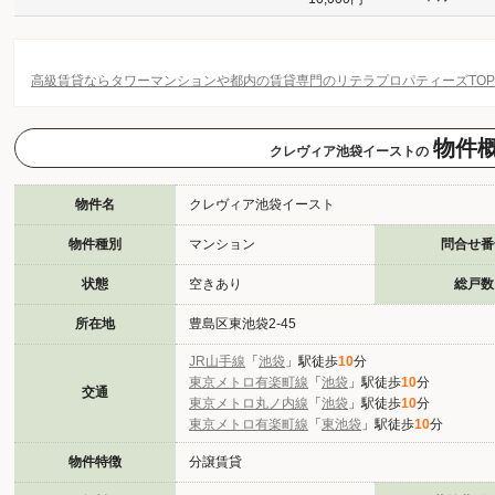
高級賃貸ならタワーマンションや都内の賃貸専門のリテラプロパティーズTO
物件
クレヴィア池袋イーストの
物件名
クレヴィア池袋イースト
物件種別
マンション
問合せ番
状態
空きあり
総戸数
所在地
豊島区東池袋2-45
JR山手線
「
池袋
」駅徒歩
10
分
東京メトロ有楽町線
「
池袋
」駅徒歩
10
分
交通
東京メトロ丸ノ内線
「
池袋
」駅徒歩
10
分
東京メトロ有楽町線
「
東池袋
」駅徒歩
10
分
物件特徴
分譲賃貸