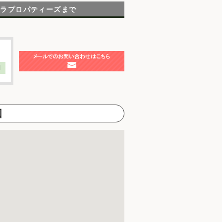
テラプロパティーズまで
】
図