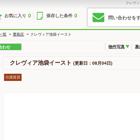
クレヴィ
0
0
お気に入り
保存した条件
問い合わせを
一覧
>
豊島区
>
クレヴィア池袋イースト
物件写真
募
合わせ
クレヴィア池袋イースト
(更新日：08月04日)
分譲賃貸