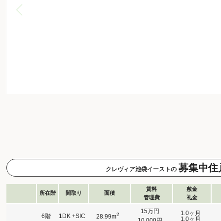
募集中住
クレヴィア池袋イーストの
賃料
敷金
所在階
間取り
面積
管理費
礼金
15万円
1.0ヶ月
2
6階
1DK +SIC
28.99m
1.0ヶ月
10,000円