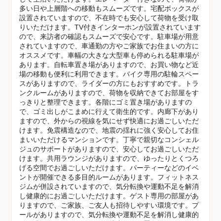
多い日や上層階への移動もスムーズです。宅配ボックスが
設置されていますので、不在時でも安心して荷物を受け取
りいただけます。TV付きインターホンが設置されています
ので、来訪者の確認もスムーズで安心です。駐車場が用意
されていますので、車通勤の方やご家族でお住まいの方に
オススメです。車幅の大きな大型車も停められる駐車場が
あります。自転車置き場がありますので、お買い物など近
場の移動も便利に利用できます。バイク専用の駐輪スペー
スがありますので、ライダーの方にもおすすめです。トラ
ンクルームがありますので、荷物を収納できてお部屋をす
っきりと整理できます。各階にゴミ置き場がありますの
で、ゴミ出しがこまめに行えて衛生的です。内廊下があり
ますので、外からの視線を気にせず快適にお過ごしいただ
けます。免震構造なので、地震の揺れに強く安心してお住
まいいただけるマンションです。丁寧で親切なコンシェル
ジュのサポートがありますので、安心してお過ごしいただ
けます。共用ラウンジがありますので、ゆったりとくつろ
げる空間でお過ごしいただけます。パーティーなどのイベ
ントが開催できる多目的ルームがあります。フィットネス
ジムが併設されていますので、気分転換や運動不足を解消
し健康的にお過ごしいただけます。ゲスト専用の部屋があ
りますので、ご家族、ご友人も招待しやすい環境です。プ
ールがありますので、気分転換や運動不足を解消し健康的