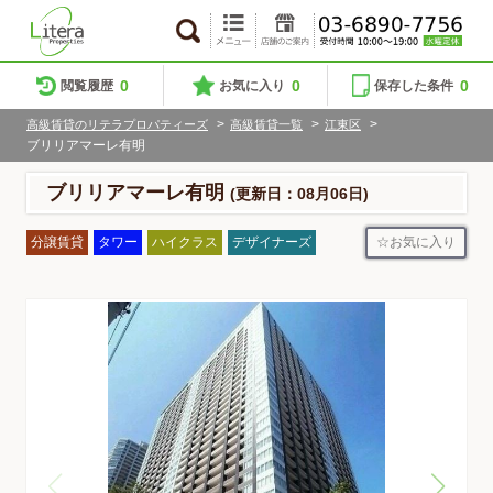
0
0
0
閲覧履歴
お気に入り
保存した条件
>
>
>
高級賃貸のリテラプロパティーズ
高級賃貸一覧
江東区
ブリリアマーレ有明
ブリリアマーレ有明
(更新日：08月06日)
お気に入り
分譲賃貸
タワー
ハイクラス
デザイナーズ