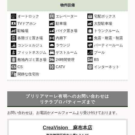
物件設備
オートロック
エレベーター
宅配ボックス
TVドアホン
駐車場
大型駐車場
駐輪場
バイク置き場
トランクルーム
各階ゴミ置き場
内廊下
免震・耐震・制震
コンシェルジュ
ラウンジ
パーティールーム
フィットネスジム
ゲストルーム
プール
敷地内ゴミ置き場
24時間管理
BS
CS
CATV
インターネット
閑静な住宅街
ブリリアマーレ有明へのお問い合わせは
リテラプロパティーズまで
お問い合わせは、お電話かメールフォームより受け付けております。
CreaVision 麻布本店