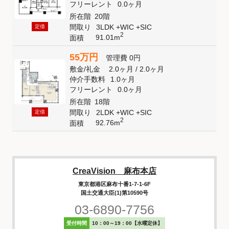
フリーレント
0.0ヶ月
所在階
20階
間取り
3LDK +WIC +SIC
定借
2
91.01m
面積
55万円
管理費
0円
敷金
/
礼金
2.0ヶ月
/
2.0ヶ月
仲介手数料
1.0ヶ月
フリーレント
0.0ヶ月
所在階
18階
間取り
2LDK +WIC +SIC
定借
2
92.76m
面積
CreaVision 麻布本店
東京都港区麻布十番1-7-1-6F
国土交通大臣(1)第10590号
03-6890-7756
受付時間
10：00～19：00【水曜定休】