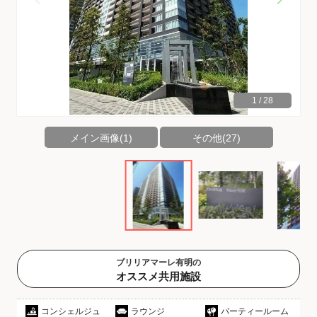
1
/
28
メイン画像(1)
その他(27)
ブリリアマーレ有明の
オススメ共用施設
コンシェルジュ
ラウンジ
パーティールーム