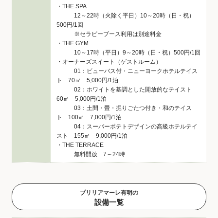
・THE SPA
12～22時（火除く平日）10～20時（日・祝）
500円/1回
※セラピーブース利用は別途料金
・THE GYM
10～17時（平日）9～20時（日・祝）500円/1回
・オーナーズスイート（ゲストルーム）
01：ビューバス付・ニューヨークホテルテイス
ト 70㎡ 5,000円/1泊
02：ホワイトを基調とした開放的なテイスト
60㎡ 5,000円/1泊
03：土間・畳・掘りごたつ付き・和のテイス
ト 100㎡ 7,000円/1泊
04：スーパーポテトデザインの高級ホテルテイ
スト 155㎡ 9,000円/1泊
・THE TERRACE
無料開放 7～24時
ブリリアマーレ有明の
設備一覧