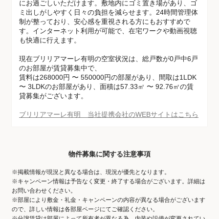
にお過ごしいただけます。敷地内にゴミ置き場があり、ゴ
ミ出しがしやすく日々の負担を減らせます。24時間管理体
制が整っており、安心感を重視される方にもおすすめで
す。インターネット利用が可能で、在宅ワークや動画視聴
も快適に行えます。
現在ブリリアマーレ有明の空室状況は、総戸数が0戸中6戸
のお部屋が賃貸募集中で、
賃料は268000円 〜 550000円の部屋があり、間取は1LDK
〜 3LDKのお部屋があり、面積は57.33㎡ 〜 92.76㎡の賃
貸募集がございます。
ブリリアマーレ有明 当社提携会社のWEBサイトはこちら
物件募集に関する注意事項
※掲載情報が現況と異なる場合は、現況が優先となります。
※キャンペーン情報は予告なく変更・終了する場合がございます。詳細は
お問い合わせください。
※部屋により敷金・礼金・キャンペーンの内容が異なる場合がございます
ので、詳しい情報は各部屋ページにてご確認ください。
※分譲賃貸は部屋によって所有者が異なる為、内装や設備が変更されてい