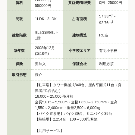
268000円 -
賃料
共益費/管理費
0円 - 25000円
550000円
2
57.33m
-
間取
1LDK - 3LDK
占有面積
2
92.76m
地上33階/地下
建物階数
建物構造
RC造
1階
2008年12月
築年数
小学校エリア
有明小学校
(築18年)
保険
要加入
保証会社
利用必須
取引形態
媒介
【駐車場】タワー機械式840台、屋内平面式11台（身
障者用1台含む）
18,000～25,000円/月額
全長5,015～5,500m・全幅1,850～2,750mm・全高
1,550～2,400mm・重量2,500～6,000kg
【バイク置き場】バイク39台、ミニバイク39台
【駐輪場】2,254台 100～300円/月額
【共用サービス】