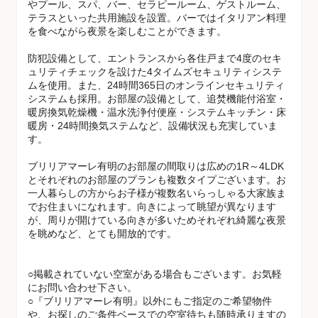
やプール、スパ、バー、セラピールーム、ゲストルーム、
テラスといった共用施設を設置。バーではイタリアン料理
を食べながら夜景を楽しむことができます。
防犯設備として、エントランスから各住戸まで4度のセキ
ュリティチェックを設けた4タイムズセキュリティシステ
ムを使用。また、24時間365日のオンラインセキュリティ
システムも採用。お部屋の設備として、追焚機能付浴室・
暖房換気乾燥機・温水洗浄付便座・システムキッチン・床
暖房・24時間換気ステムなど、設備状況も充実していま
す。
ブリリアマーレ有明のお部屋の間取りは広めの1R～4LDK
とそれぞれのお部屋のプランも複数タイプございます。お
一人暮らしの方からお子様が複数名いらっしゃる大家族ま
でお住まいになれます。向きによって眺望が異なります
が、周りが開けている向きが多いためそれぞれ綺麗な夜景
を眺めなど、とても開放的です。
○掲載されていない空室がある場合もございます。お気軽
にお問い合わせ下さい。
○『ブリリアマーレ有明』以外にもご指定のご希望物件
や、お探しのご条件ベースでの空室待ちも随時承りますの