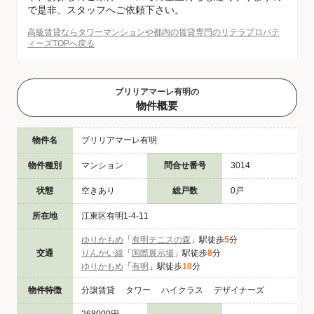
で是非、スタッフへご依頼下さい。
高級賃貸ならタワーマンションや都内の賃貸専門のリテラプロパテ
ィーズTOPへ戻る
ブリリアマーレ有明の
物件概要
物件名
ブリリアマーレ有明
物件種別
マンション
問合せ番号
3014
状態
空きあり
総戸数
0戸
所在地
江東区有明1-4-11
ゆりかもめ
「
有明テニスの森
」駅徒歩
5
分
交通
りんかい線
「
国際展示場
」駅徒歩
8
分
ゆりかもめ
「
有明
」駅徒歩
10
分
物件特徴
分譲賃貸 タワー ハイクラス デザイナーズ