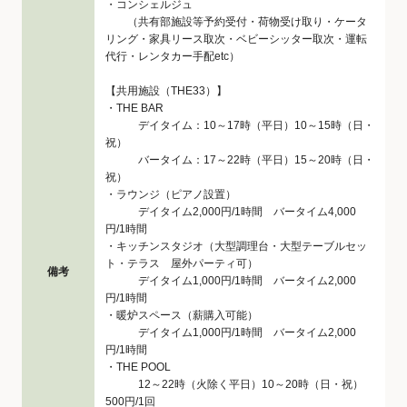
・コンシェルジュ
（共有部施設等予約受付・荷物受け取り・ケータ
リング・家具リース取次・ベビーシッター取次・運転
代行・レンタカー手配etc）
【共用施設（THE33）】
・THE BAR
デイタイム：10～17時（平日）10～15時（日・
祝）
バータイム：17～22時（平日）15～20時（日・
祝）
・ラウンジ（ピアノ設置）
デイタイム2,000円/1時間 バータイム4,000
円/1時間
・キッチンスタジオ（大型調理台・大型テーブルセッ
ト・テラス 屋外パーティ可）
備考
デイタイム1,000円/1時間 バータイム2,000
円/1時間
・暖炉スペース（薪購入可能）
デイタイム1,000円/1時間 バータイム2,000
円/1時間
・THE POOL
12～22時（火除く平日）10～20時（日・祝）
500円/1回