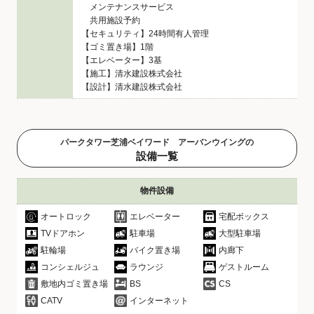
メンテナンスサービス
共用施設予約
【セキュリティ】24時間有人管理
【ゴミ置き場】1階
【エレベーター】3基
【施工】清水建設株式会社
【設計】清水建設株式会社
パークタワー芝浦ベイワード アーバンウイングの
設備一覧
物件設備
オートロック
エレベーター
宅配ボックス
TVドアホン
駐車場
大型駐車場
駐輪場
バイク置き場
内廊下
コンシェルジュ
ラウンジ
ゲストルーム
敷地内ゴミ置き場
BS
CS
CATV
インターネット