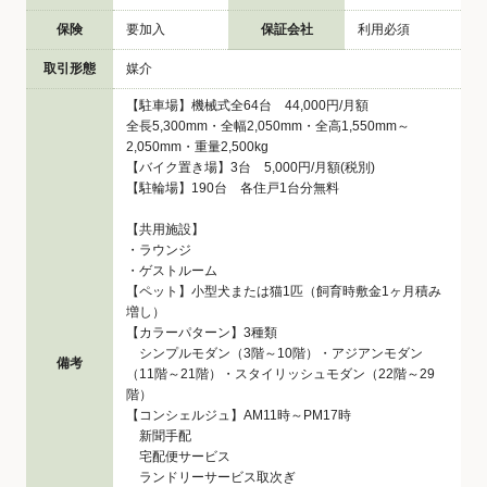
保険
要加入
保証会社
利用必須
取引形態
媒介
【駐車場】機械式全64台 44,000円/月額
全長5,300mm・全幅2,050mm・全高1,550mm～
2,050mm・重量2,500kg
【バイク置き場】3台 5,000円/月額(税別)
【駐輪場】190台 各住戸1台分無料
【共用施設】
・ラウンジ
・ゲストルーム
【ペット】小型犬または猫1匹（飼育時敷金1ヶ月積み
増し）
【カラーパターン】3種類
シンプルモダン（3階～10階）・アジアンモダン
備考
（11階～21階）・スタイリッシュモダン（22階～29
階）
【コンシェルジュ】AM11時～PM17時
新聞手配
宅配便サービス
ランドリーサービス取次ぎ