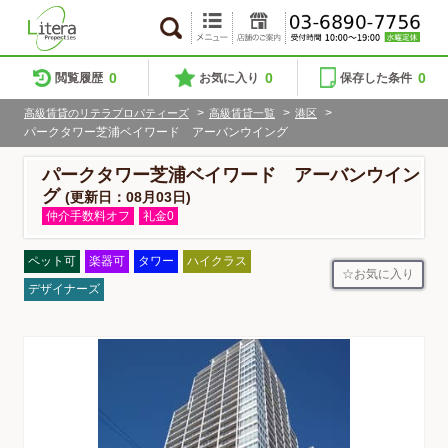
0
0
0
閲覧履歴
お気に入り
保存した条件
>
>
>
高級賃貸のリテラプロパティーズ
高級賃貸一覧
港区
パークタワー芝浦ベイワード アーバンウイング
パークタワー芝浦ベイワード アーバンウイン
グ
(更新日：08月03日)
仲介手数料オフ
礼金0
ペット可
楽器可
タワー
ハイクラス
お気に入り
デザイナーズ