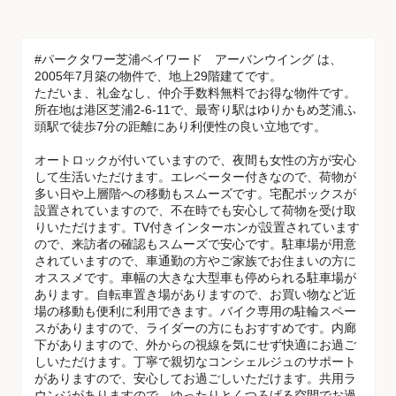
#パークタワー芝浦ベイワード アーバンウイング は、
2005年7月築の物件で、地上29階建てです。
ただいま、礼金なし、仲介手数料無料でお得な物件です。
所在地は港区芝浦2-6-11で、最寄り駅はゆりかもめ芝浦ふ
頭駅で徒歩7分の距離にあり利便性の良い立地です。
オートロックが付いていますので、夜間も女性の方が安心
して生活いただけます。エレベーター付きなので、荷物が
多い日や上層階への移動もスムーズです。宅配ボックスが
設置されていますので、不在時でも安心して荷物を受け取
りいただけます。TV付きインターホンが設置されています
ので、来訪者の確認もスムーズで安心です。駐車場が用意
されていますので、車通勤の方やご家族でお住まいの方に
オススメです。車幅の大きな大型車も停められる駐車場が
あります。自転車置き場がありますので、お買い物など近
場の移動も便利に利用できます。バイク専用の駐輪スペー
スがありますので、ライダーの方にもおすすめです。内廊
下がありますので、外からの視線を気にせず快適にお過ご
しいただけます。丁寧で親切なコンシェルジュのサポート
がありますので、安心してお過ごしいただけます。共用ラ
ウンジがありますので、ゆったりとくつろげる空間でお過