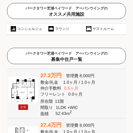
パークタワー芝浦ベイワード アーバンウイングの
オススメ共用施設
コンシェルジュ
ラウンジ
ゲストルーム
パークタワー芝浦ベイワード アーバンウイングの
募集中住戸一覧
27.2万円
管理費
8,000円
敷金
/
礼金
1.0ヶ月
/
1.0ヶ月
仲介手数料
0.5ヶ月
フリーレント
0.0ヶ月
所在階
11階
間取り
1LDK +WIC
定借
2
52.43m
面積
27.4万円
管理費
8,000円
敷金
/
礼金
1.0ヶ月
/
1.0ヶ月