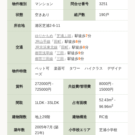
物件種別
マンション
問合せ番号
3251
状態
空きあり
総戸数
190戸
所在地
港区芝浦2-6-11
ゆりかもめ
「
芝浦ふ頭
」駅徒歩
7
分
JR山手線
「
田町
」駅徒歩
8
分
交通
JR京浜東北線
「
田町
」駅徒歩
8
分
都営浅草線
「
三田
」駅徒歩
9
分
都営三田線
「
三田
」駅徒歩
9
分
ペット可 楽器可 タワー ハイクラス デザイナ
物件特徴
ーズ
272000円 -
8000円 -
賃料
共益費/管理費
725000円
15000円
2
52.43m
-
間取
1LDK - 3SLDK
占有面積
2
96.96m
建物階数
地上29階
建物構造
RC造
2005年7月 (築
築年数
小学校エリア
芝浦小学校
21年)