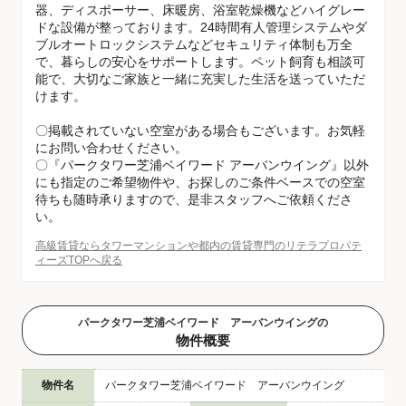
器、ディスポーサー、床暖房、浴室乾燥機などハイグレー
ドな設備が整っております。24時間有人管理システムやダ
ブルオートロックシステムなどセキュリティ体制も万全
で、暮らしの安心をサポートします。ペット飼育も相談可
能で、大切なご家族と一緒に充実した生活を送っていただ
けます。
〇掲載されていない空室がある場合もございます。お気軽
にお問い合わせください。
〇『パークタワー芝浦ベイワード アーバンウイング』以外
にも指定のご希望物件や、お探しのご条件ベースでの空室
待ちも随時承りますので、是非スタッフへご依頼くださ
い。
高級賃貸ならタワーマンションや都内の賃貸専門のリテラプロパテ
ィーズTOPへ戻る
パークタワー芝浦ベイワード アーバンウイングの
物件概要
物件名
パークタワー芝浦ベイワード アーバンウイング