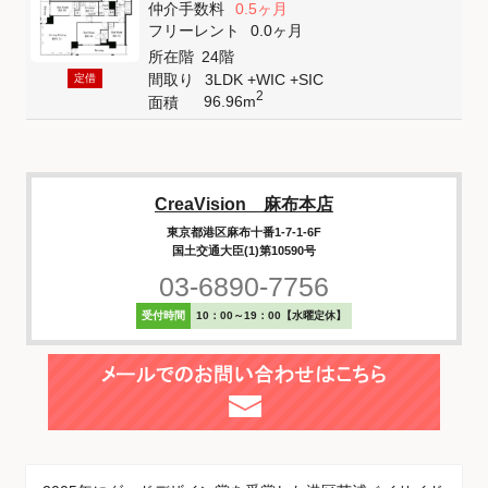
仲介手数料
0.5ヶ月
フリーレント
0.0ヶ月
所在階
24階
間取り
3LDK +WIC +SIC
定借
2
96.96m
面積
CreaVision 麻布本店
東京都港区麻布十番1-7-1-6F
国土交通大臣(1)第10590号
03-6890-7756
受付時間
10：00～19：00【水曜定休】