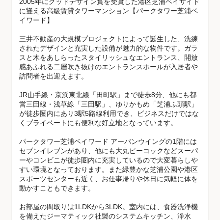
2005年にグッドデザイン賞を受賞した港区芝浦ベイサイド
に聳える高級賃貸タワーマンション【パークタワー芝浦ベ
イワード】
三井不動産の大規模プロジェクトによって誕生した、洗練
されたデザインと充実した設備が魅力的な物件です。ガラ
スと木をあしらったスタイリッシュなエントランス、開放
感あふれる二層吹き抜けのエントランスホールが入居者や
訪問者を出迎えます。
JR山手線・京浜東北線「田町駅」まで徒歩8分、他にも都
営三田線・浅草線「三田駅」、ゆりかもめ「芝浦ふ頭駅」
が徒歩圏内にあり3駅5路線利用でき、ビジネスだけではな
くプライベートにも便利な好立地となっています。
パークタワー芝浦ベイワード アーバンウイングの1階には
セブンイレブンがあり、他にも大丸ピーコックなどスーパ
ーやコンビニが徒歩圏内に充実しているので大変暮らしや
すい環境となっております。また緑豊かな芝浦公園や港区
スポーツセンターも近く、お仕事帰りや休日に気軽に体を
動かすこともできます。
お部屋の間取りは1LDKから3LDK。室内には、食器洗浄機
を備えたジーマティック社製のシステムキッチン、浄水