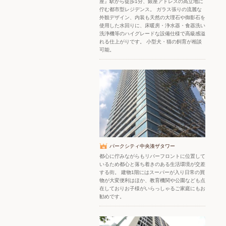
座』駅から徒歩1分、銀座アドレスの高立地に
佇む都市型レジデンス。 ガラス張りの流麗な
外観デザイン、内装も天然の大理石や御影石を
使用した水回りに、床暖房・浄水器・食器洗い
洗浄機等のハイグレードな設備仕様で高級感溢
れる仕上がりです。 小型犬・猫の飼育が相談
可能。
パークシティ中央湊ザタワー
都心に佇みながらもリバーフロントに位置して
いるため都心と落ち着きのある生活環境が交差
する街。 建物1階にはスーパーが入り日常の買
物が大変便利はほか、教育機関や公園なども点
在しておりお子様がいらっしゃるご家庭にもお
勧めです。