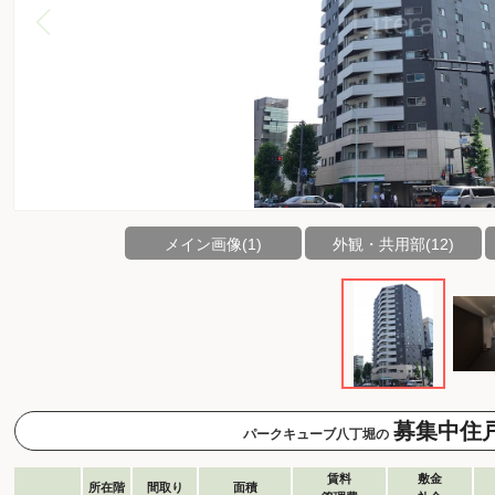
メイン画像(1)
外観・共用部(12)
募集中住
パークキューブ八丁堀の
賃料
敷金
所在階
間取り
面積