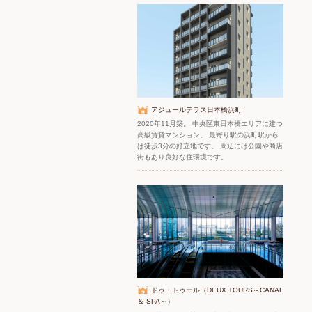
アジュールテラス日本橋浜町
2020年11月築。 中央区東日本橋エリアに建つ
高級賃貸マンション。 最寄り駅の浜町駅から
は徒歩3分の好立地です。 周辺には公園や商店
街もあり良好な住環境です。
ドゥ・トゥール（DEUX TOURS～CANAL
＆ SPA～）