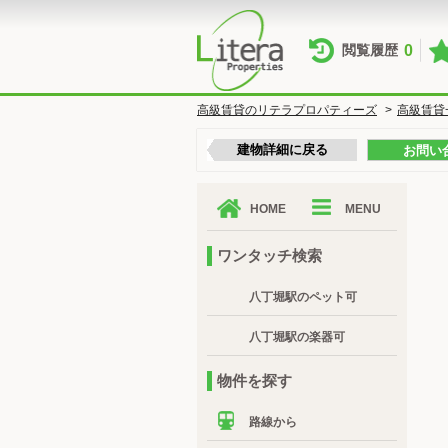
0
閲覧履歴
高級賃貸のリテラプロパティーズ
>
高級賃貸
建物詳細に戻る
お問い
HOME
MENU
ワンタッチ検索
八丁堀駅のペット可
八丁堀駅の楽器可
物件を探す
路線から