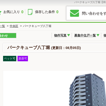
パークキューブ八丁堀【仲
0
0
お気に入り
保存した条件
問い合わせを
一覧
>
中央区
>
パークキューブ八丁堀
物件写真
募集中住戸一覧
合わせ
パークキューブ八丁堀
(更新日：08月05日)
ペット可
楽器可