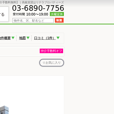
介手数料無料】｜高級賃貸はリテラプロパティーズ
する
物件概要
地図
口コミ（1件）
仲介手数料オフ
お気に入り