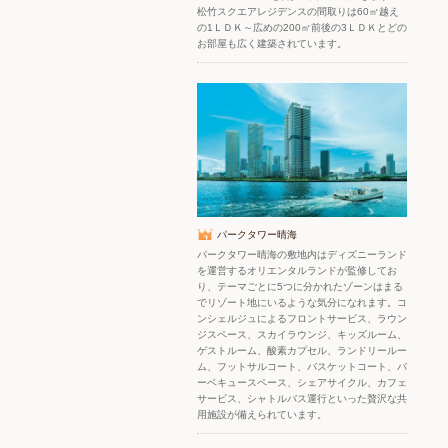
松竹スクエアレジデンスの間取りは60㎡越え
の1ＬＤＫ～広めの200㎡前後の3ＬＤＫとどの
お部屋も広く建築されています。
パークタワー晴海
パークタワー晴海の敷地内はディズニーランド
を運営するオリエンタルランドが監修してお
り、テーマごとに5つに分かれたゾーンはまる
でリゾート地にいるような気分になれます。コ
ンシェルジュによるフロントサービス、ラウン
ジスペース、スカイラウンジ、キッズルーム、
ゲストルーム、酸素カプセル、ランドリールー
ム、フットサルコート、バスケットコート、バ
ーベキュースペース、シェアサイクル、カフェ
サービス、シャトルバス運行といった贅沢な共
用施設が備えられています。