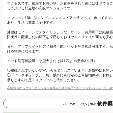
アクセスです。銀座でお買い物、お食事をされた後には徒歩でもご
して頂ける好立地の高級マンションです。
マンション1階にはコンビニエンスストアのサンクス、歩いてすぐ
あり、生活も非常に至便です。
外観はモノトーンでスタイリッシュなデザイン、共用廊下は絨毯張
防犯性に配慮した内廊下を採用しておりセキュリティの面でも安心
また、アップライトピアノ相談可能、ペット飼育相談可能です。様
ける物件になります。
ペット飼育相談可（小型犬または猫1匹まで/敷金3ヶ月）
◯掲載されていない空室がある場合もございます。お気軽にお問い
◯「パークキューブ八丁堀」以外にも指定のご希望物件や、お探し
承りますので是非スタッフへご依頼ください。
高級賃貸ならタワーマンションや都内の賃貸専門のリテラプロパティーズTO
物件概
パークキューブ八丁堀の