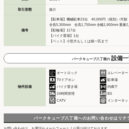
取引形態
媒介
【駐車場】機械駐車23台 40,000円（税別）/月額
全長5,300mm 全高1,750mm 全幅1,900mm 重量2,
備考
【駐輪場】117台
【バイク置場】1台
【ペット】小型犬もしくは猫一匹まで
設備一
パークキューブ八丁堀の
オートロック
エレベーター
TVドアホン
駐車場
物件設備
バイク置き場
内廊下
24時間管理
BS
CATV
インターネッ
パークキューブ八丁堀へのお問い合わせは
リテ
お問い合わせは、お電話かメールフォームより受け付けております。