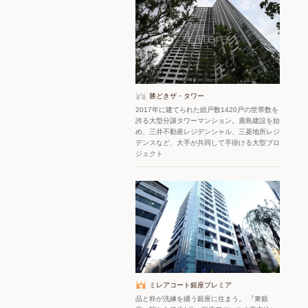
勝どきザ・タワー
2017年に建てられた総戸数1420戸の世帯数を
誇る大型分譲タワーマンション。鹿島建設を始
め、三井不動産レジデンシャル、三菱地所レジ
デンスなど、大手が共同して手掛ける大型プロ
ジェクト
ミレアコート銀座プレミア
品と粋が洗練を纏う銀座に住まう。 『東銀