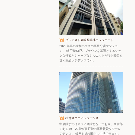
プレミスト東銀座築地エッジコート
2020年築の大和ハウスの高級分譲マンショ
ン。 総戸数63戸。ブラウンを基調とするシッ
クな外観とシャープなシルエットがひと際目を
引く高級レジデンスです。
松竹スクエアレジデンス
中層階まではオフィス階となっており、高層部
である19～23階が住戸階の高級賃貸タワーレ
ジデンス。 銀座を徒歩圏内に生活できます。