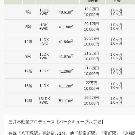
管理費
礼金
19.9万円
1LDK
1.0ヶ月
2
7階
40.61m
+WIC
1.0ヶ月
10,000円
20.1万円
1DK
1.0ヶ月
2
8階
41.18m
+WIC
1.0ヶ月
10,000円
20.9万円
1LDK
1.0ヶ月
2
14階
41.64m
+SIC
1.0ヶ月
10,000円
21.2万円
1LDK
1.0ヶ月
2
9階
41.67m
+WIC
1.0ヶ月
10,000円
21.8万円
1.0ヶ月
2
12階
1LDK
41.29m
1.0ヶ月
10,000円
22万円
1.0ヶ月
2
16階
1LDK
41.12m
1.0ヶ月
10,000円
26.2万円
1SLDK
1.0ヶ月
2
16階
51.11m
+WIC
1.0ヶ月
10,000円
三井不動産プロデュース【パークキューブ八丁堀】
各線『八丁堀駅』直結徒歩1分、他『新富町駅』『宝町駅』『京橋