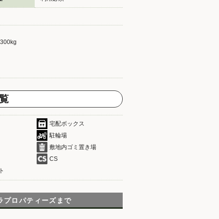
300kg
覧
宅配ボックス
駐輪場
敷地内ゴミ置き場
CS
ト
ラプロパティーズまで