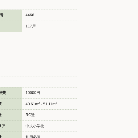
号
4466
117戸
理費
10000円
2
2
積
40.61m
- 51.11m
造
RC造
リア
中央小学校
社
利用必須