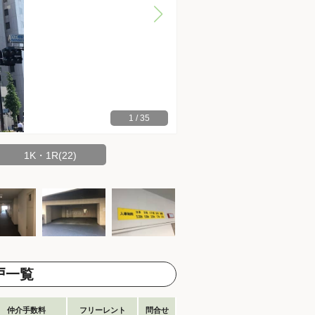
1
/
35
1K・1R(22)
戸一覧
仲介手数料
フリーレント
問合せ