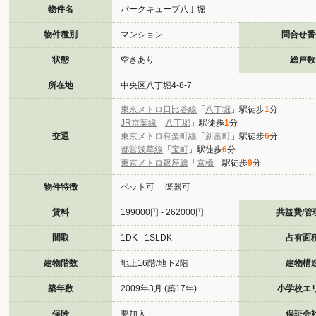
物件名
パークキューブ八丁堀
物件種別
マンション
問合せ番
状態
空きあり
総戸数
所在地
中央区八丁堀4-8-7
東京メトロ日比谷線
「
八丁堀
」駅徒歩
1
分
JR京葉線
「
八丁堀
」駅徒歩
1
分
交通
東京メトロ有楽町線
「
新富町
」駅徒歩
6
分
都営浅草線
「
宝町
」駅徒歩
6
分
東京メトロ銀座線
「
京橋
」駅徒歩
9
分
物件特徴
ペット可 楽器可
賃料
199000円 - 262000円
共益費/管
間取
1DK - 1SLDK
占有面
建物階数
地上16階/地下2階
建物構
築年数
2009年3月 (築17年)
小学校エ
保険
要加入
保証会