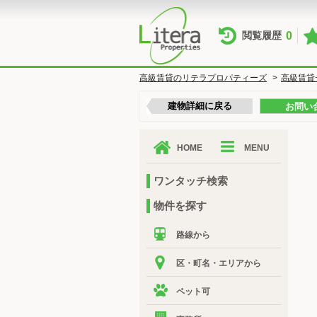
0
閲覧履歴
高級賃貸のリテラプロパティーズ
>
高級賃貸
建物詳細に戻る
お問い
HOME
MENU
ワンタッチ検索
物件を探す
路線から
区・町名・エリアから
ペット可