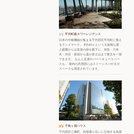
平河町森タワーレジデンス
日本の中枢機能が集まる千代田区平河町に聳え
るランドマーク。 約540㎡という大規模な屋
上庭園からは皇居の緑を眼下に、赤坂・六本
木・渋谷・新宿から遥か富士山まで東京を一望
できます。 なんと足湯やバーベキュースペー
スも。 屋内の共用部にはストーンスパやヨガ
スペースも用意されています。
千鳥ヶ淵ハウス
千代田区三番町、内堀通り沿いに立地する免震