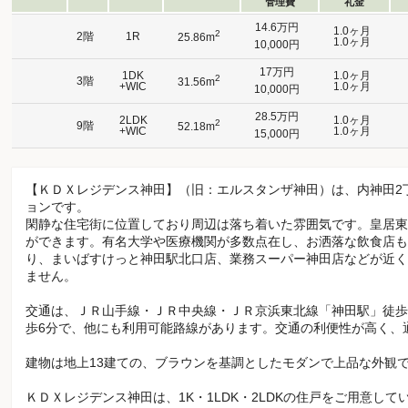
管理費
礼金
14.6万円
1.0ヶ月
2
2階
1R
25.86m
1.0ヶ月
10,000円
17万円
1DK
1.0ヶ月
2
3階
31.56m
+WIC
1.0ヶ月
10,000円
28.5万円
2LDK
1.0ヶ月
2
9階
52.18m
+WIC
1.0ヶ月
15,000円
【ＫＤＸレジデンス神田】（旧：エルスタンザ神田）は、内神田2丁
ョンです。
閑静な住宅街に位置しており周辺は落ち着いた雰囲気です。皇居東
ができます。有名大学や医療機関が多数点在し、お洒落な飲食店も
り、まいばすけっと神田駅北口店、業務スーパー神田店などが近く
ません。
交通は、ＪＲ山手線・ＪＲ中央線・ＪＲ京浜東北線「神田駅」徒歩
歩6分で、他にも利用可能路線があります。交通の利便性が高く、
建物は地上13建ての、ブラウンを基調としたモダンで上品な外観
ＫＤＸレジデンス神田は、1K・1LDK・2LDKの住戸をご用意し