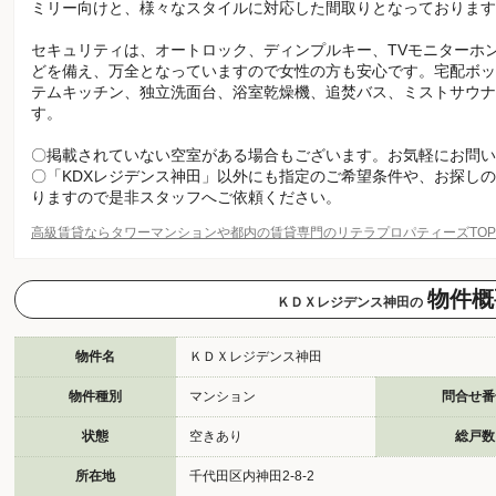
ミリー向けと、様々なスタイルに対応した間取りとなっております
セキュリティは、オートロック、ディンプルキー、TVモニターホ
どを備え、万全となっていますので女性の方も安心です。宅配ボッ
テムキッチン、独立洗面台、浴室乾燥機、追焚バス、ミストサウナ
す。
〇掲載されていない空室がある場合もございます。お気軽にお問い
〇「KDXレジデンス神田」以外にも指定のご希望条件や、お探し
りますので是非スタッフへご依頼ください。
高級賃貸ならタワーマンションや都内の賃貸専門のリテラプロパティーズTO
物件概
ＫＤＸレジデンス神田の
物件名
ＫＤＸレジデンス神田
物件種別
マンション
問合せ番
状態
空きあり
総戸数
所在地
千代田区内神田2-8-2