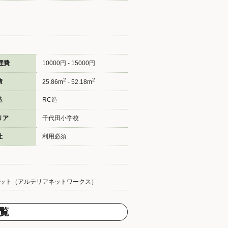
理費
10000円 - 15000円
2
2
積
25.86m
- 52.18m
造
RC造
リア
千代田小学校
社
利用必須
ット（アルテリアネットワークス）
覧