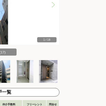
1
/
18
17)
戸一覧
仲介手数料
フリーレント
問合せ