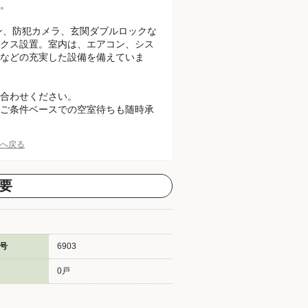
。
ン、防犯カメラ、玄関ダブルロックな
クス設置。室内は、エアコン、シス
などの充実した設備を備えていま
合わせください。
のご条件ベースでの空室待ちも随時承
Pへ戻る
要
号
6903
0戸