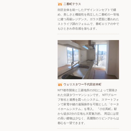
二番町テラス
街区全体を統一したデザインコンセプトで纏
め、美しさと機能性を両立した二番町の一等地
に建つ高級レジデンス。ガラス壁面に覆われた
ストライプ調のフォルムで、番町エリアの中で
もひときわ存在感を放ちます。
ウェリスタワー千代田岩本町
NTT都市開発と三菱地所の2社によって開発さ
れた分譲タワーマンションです。 NTTグルー
プ各社と連携を図ったシステム、スマートフォ
ンで家電や鍵の遠隔操作を可能とした「ケータ
イホームシステム」を導入。 『小伝馬町』駅
から徒歩2分の立地も大変魅力的。 周辺には背
の高い建物は少なく、高層階のリビングからは
都心を一望できます。