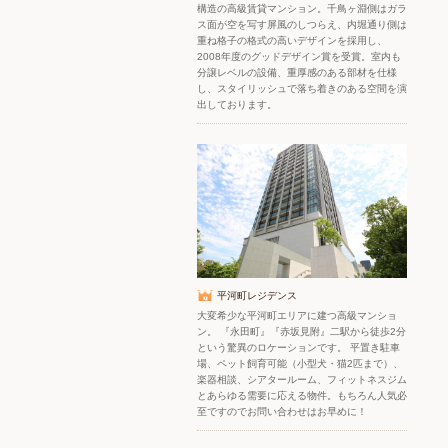
構造の高級賃貸マンション。千鳥ヶ淵側はガラ
ス面が空を写す屏風のしつらえ、内堀通り側は
重ね格子の格式の高いデザインを採用し、
2008年度のグッドデザイン賞を受賞。室内も
分譲レベルの設備、重厚感のある部材を仕様
し、スタイリッシュで落ち着きのある空間を演
出しております。
平河町レジデンス
大変希少な平河町エリアに建つ高級マンショ
ン。 『永田町』『赤坂見附』二駅から徒歩2分
という驚異のロケーションです。 平置き駐車
場、ペット飼育可能（小型犬・猫2匹まで）、
楽器相談、シアタールーム、フィットネスジム
とあらゆる需要に応える物件。もちろん人気必
至ですのでお問い合わせはお早めに！