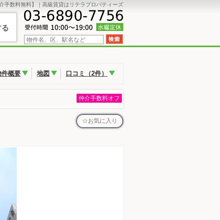
介手数料無料】｜高級賃貸はリテラプロパティーズ
する
物件概要
地図
口コミ（2件）
仲介手数料オフ
お気に入り