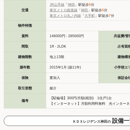
JR山手線
「
神田
」駅徒歩
5
分
交通
東京メトロ銀座線
「
神田
」駅徒歩
5
分
東京メトロ丸ノ内線
「
大手町
」駅徒歩
7
分
物件特徴
賃料
146000円 - 285000円
共益費/管
間取
1R - 2LDK
占有面
建物階数
地上13階
建物構
築年数
2015年1月 (築11年)
小学校エ
保険
要加入
保証会
取引形態
媒介
【駐輪場】300円/月額(税別) 1住戸1台
備考
【インターネット】月額利用料無料 光インターネ
設備一
ＫＤＸレジデンス神田の