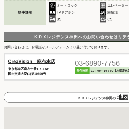
オートロック
エレベーター
物件設備
TVドアホン
駐輪場
BS
CS
ＫＤＸレジデンス神田へのお問い合わせは
リテ
お問い合わせは、お電話かメールフォームより受け付けております。
03-6890-7756
CreaVision 麻布本店
東京都港区麻布十番1-7-1-6F
受付時間
10：00～19：00【水曜定休
国土交通大臣(1)第10590号
地図
ＫＤＸレジデンス神田の