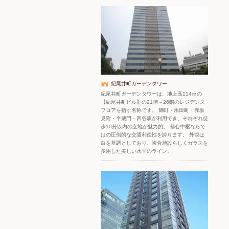
紀尾井町ガーデンタワー
紀尾井町ガーデンタワーは、地上高114ｍの
【紀尾井町ビル】の21階～26階のレジデンス
フロアを指す名称です。 麹町・永田町・赤坂
見附・半蔵門・四谷駅が利用でき、それぞれ徒
歩10分以内の立地が魅力的。 都心中枢ならで
はの圧倒的な交通利便性を誇ります。 外観は
白を基調としており、複合施設らしくガラスを
多用した美しい水平のライン。