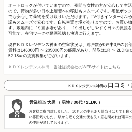
オートロックが付いていますので、夜間も女性の方が安心して生活
ので、荷物が多い日や上層階への移動もスムーズです。宅配ボック
でも安心して荷物を受け取りいただけます。TV付きインターホン
認もスムーズで安心です。自転車置き場がありますので、お買い物
す。敷地内にゴミ置き場があり、ゴミ出しがしやすく日々の負担を
可能で、在宅ワークや動画視聴も快適に行えます。
現在ＫＤＸレジデンス神田の空室状況は、総戸数が0戸中3戸のお
賃料は146000円 〜 285000円の部屋があり、間取は1R 〜 2LD
52.18㎡の賃貸募集がございます。
ＫＤＸレジデンス神田 当社提携会社のWEBサイトはこちら
口コミ・
ＫＤＸレジデンス神田の
営業担当 大黒 （ 男性 / 30代 / 2LDK ）
お客様ご案内致しました。 10Ｆとの事もあり陽当りはとても良
い雰囲気でした。 駅から近く交通の便も良く窓を閉めれば電車の
の使用が適しております。