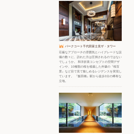
パークコート千代田富士見ザ・タワー
荘厳なアプローチの雰囲気とハイグレードな設
備の数々に、訪れた方は圧倒されるのではない
でしょうか。 和洋折衷コンセプトの空間デザ
インや、10種類の桜を植栽した外壕の『桜百
景』など目で見て愉しめるレジデンスを実現し
ています。 『飯田橋』駅から徒歩3分の稀有な
立地。