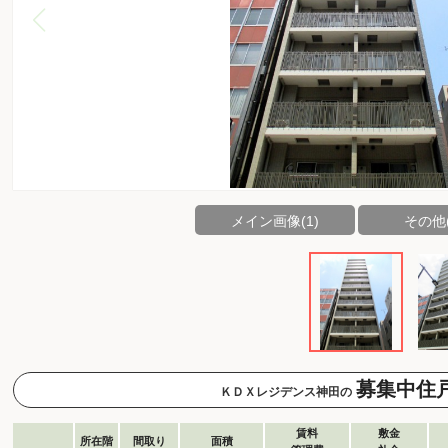
メイン画像(1)
その他(
募集中住
ＫＤＸレジデンス神田の
賃料
敷金
所在階
間取り
面積