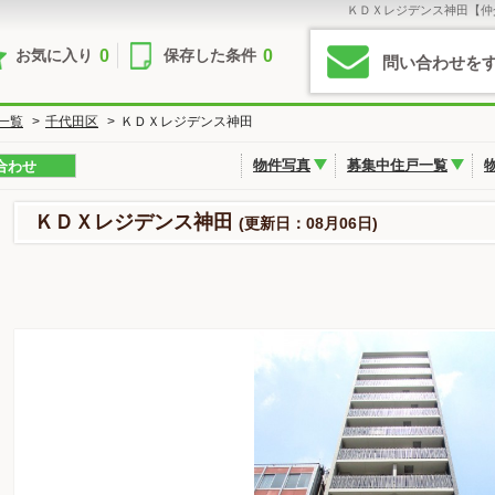
ＫＤＸレジデンス神田【仲
0
0
お気に入り
保存した条件
問い合わせを
一覧
>
千代田区
>
ＫＤＸレジデンス神田
物件写真
募集中住戸一覧
合わせ
ＫＤＸレジデンス神田
(更新日：08月06日)