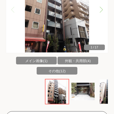
1
/
17
メイン画像(1)
外観・共用部(4)
その他(12)