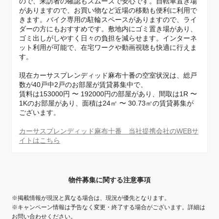
ので、来訪者の確認もスムーズで安心です。自転車置き場
がありますので、お買い物など近場の移動も便利に利用で
きます。バイク専用の駐輪スペースがありますので、ライ
ダーの方にもおすすめです。敷地内にゴミ置き場があり、
ゴミ出しがしやすく日々の負担を減らせます。インターネ
ット利用が可能で、在宅ワークや動画視聴も快適に行えま
す。
現在カーサスプレンディッド麻布十番の空室状況は、総戸
数が40戸中2戸のお部屋が賃貸募集中で、
賃料は153000円 〜 192000円の部屋があり、間取は1R 〜
1Kのお部屋があり、面積は24㎡ 〜 30.73㎡の賃貸募集が
ございます。
カーサスプレンディッド麻布十番 当社提携会社のWEBサ
イトはこちら
物件募集に関する注意事項
※掲載情報が現況と異なる場合は、現況が優先となります。
※キャンペーン情報は予告なく変更・終了する場合がございます。詳細は
お問い合わせください。