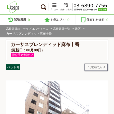
0
0
0
閲覧履歴
お気に入り
保存した条件
>
>
>
高級賃貸のリテラプロパティーズ
高級賃貸一覧
港区
カーサスプレンディッド麻布十番
カーサスプレンディッド麻布十番
(更新日：08月08日)
仲介手数料オフ
お気に入り
ペット可