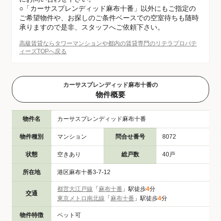
○「カーサスプレンディッド麻布十番」以外にもご指定の
ご希望物件や、お探しのご条件ベースでの空室待ちも随時
承りますので是非、スタッフへご依頼下さい。
高級賃貸ならタワーマンションや都内の賃貸専門のリテラプロパテ
ィーズTOPへ戻る
カーサスプレンディッド麻布十番の
物件概要
物件名
カーサスプレンディッド麻布十番
物件種別
マンション
問合せ番号
8072
状態
空きあり
総戸数
40戸
所在地
港区麻布十番3-7-12
都営大江戸線
「
麻布十番
」駅徒歩
4
分
交通
東京メトロ南北線
「
麻布十番
」駅徒歩
4
分
物件特徴
ペット可