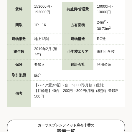
153000円 -
10000円 -
賃料
共益費/管理費
192000円
13000円
2
24m
-
間取
1R - 1K
占有面積
2
30.73m
建物階数
地上13階
建物構造
RC造
2019年2月 (築
築年数
小学校エリア
東町小学校
7年)
保険
要加入
保証会社
利用必須
取引形態
媒介
【バイク置き場】2台 5,000円/月額（税別）
【駐輪場】40台 200円～300円/月額（税別）登録料
備考
500円
カーサスプレンディッド麻布十番の
設備一覧