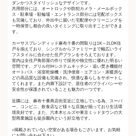
ダンかつスタイリッシュなデザインです。
共用部分には、オートロックや防犯カメラ・メールボック
ス・駐車場・駐輪場・エントランス部分には宅配ボックス
も完備しており、外出中に届いた宅配便やクリーニングを
一時保管し都合の良いタイミングに取り出すことができま
す。
カーサスプレンディッド麻布十番の間取りは1K～2LDK住
戸を揃えており、シングルからファミリーまで幅広いライ
フスタイルに合わせた住戸プランをそろえております。
室内は全住戸角部屋の作りで採光や独立性に優れた明るい
空間です。グリル付IHシステムキッチン・追い焚き機能付
オートバス・浴室乾燥機・洗浄便座・エアコン・床暖房な
どの高品質な設備も完備され、快適な暮らしをサポートし
てくれます。また内廊下設計で、居住者のプライバシーや
安全性が保護されていることも魅力の一つです。
近隣には、麻布十番商店街至近に立地している為、スーパ
ー、コンビニ、飲食店など様々な店舗が揃っており生活環
境良好です。また、六本木ヒルズや東京ミッドタウンの大
型商業施設も徒歩圏内という好立地です。
○掲載されていない空室がある場合もございます。お気軽
にお問い合わせ下さい。