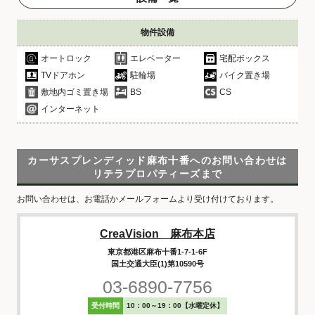
物件設備
オートロック
エレベーター
宅配ボックス
TVドアホン
駐輪場
バイク置き場
敷地内ゴミ置き場
BS
CS
インターネット
カーサスプレンディッド麻布十番へのお問い合わせは
リテラプロパティーズまで
お問い合わせは、お電話かメールフォームより受け付けております。
CreaVision 麻布本店
東京都港区麻布十番1-7-1-6F
国土交通大臣(1)第10590号
03-6890-7756
受付時間
10：00～19：00【水曜定休】