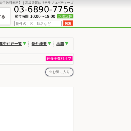
介手数料無料】｜高級賃貸はリテラプロパティーズ
する
集中住戸一覧
物件概要
地図
仲介手数料オフ
お気に入り