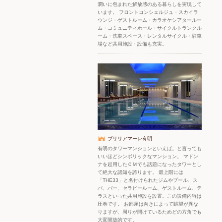
潤いに包まれた解放感のある暮らしを実現して
います。 フロントコンシェルジュ・スカイラ
ウンジ・ゲストルーム・カラオケシアタールー
ム・コミュニティホール・サイクルトランクル
ーム・洗車スペース・レンタルサイクル・駐車
場など共用施設・設備も充実。
ブリリアマーレ有明
有明のタワーマンションといえば。と言っても
いいほどシンボリックなマンション。 マドン
ナを起用したＣＭでも話題になったタワーとし
て絶大な認知を誇ります。 最上階には
「THE33」と名付けられたジムやプール、ス
パ、バー、セラピールーム、ゲストルーム、テ
ラスといった共用施設を設置。この設備内容は
圧巻です。 お部屋は向きによって眺望が異な
りますが、周りが開けているためどの方角でも
大変開放的です。