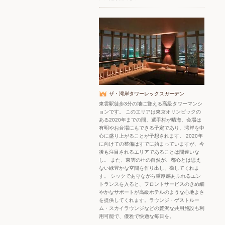
ザ・湾岸タワーレックスガーデン
東雲駅徒歩3分の地に聳える高級タワーマンシ
ョンです。 このエリアは東京オリンピックの
ある2020年までの間、選手村が晴海、会場は
有明やお台場にもできる予定であり、湾岸を中
心に盛り上がることが予想されます。 2020年
に向けての整備はすでに始まっていますが、今
後も注目されるエリアであることは間違いな
し。 また、東雲の杜の自然が、都心とは思え
ない緑豊かな空間を作り出し、癒してくれま
す。 シックでありながら重厚感あふれるエン
トランスを入ると、フロントサービスのきめ細
やかなサポートが高級ホテルのような心地よさ
を提供してくれます。ラウンジ・ゲストルー
ム・スカイラウンジなどの贅沢な共用施設も利
用可能で、優雅で快適な毎日を。