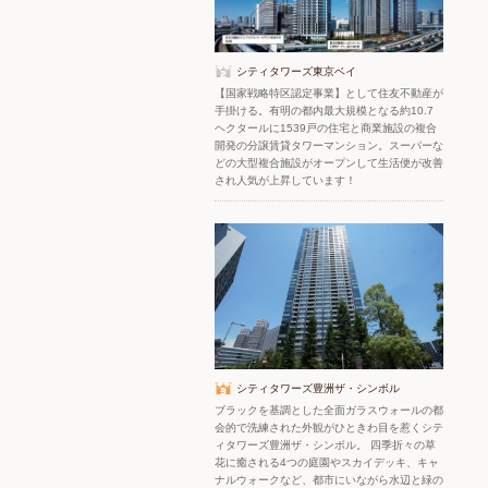
シティタワーズ東京ベイ
【国家戦略特区認定事業】として住友不動産が
手掛ける。有明の都内最大規模となる約10.7
ヘクタールに1539戸の住宅と商業施設の複合
開発の分譲賃貸タワーマンション。スーパーな
どの大型複合施設がオープンして生活便が改善
され人気が上昇しています！
シティタワーズ豊洲ザ・シンボル
ブラックを基調とした全面ガラスウォールの都
会的で洗練された外観がひときわ目を惹くシテ
ィタワーズ豊洲ザ・シンボル。 四季折々の草
花に癒される4つの庭園やスカイデッキ、キャ
ナルウォークなど、都市にいながら水辺と緑の