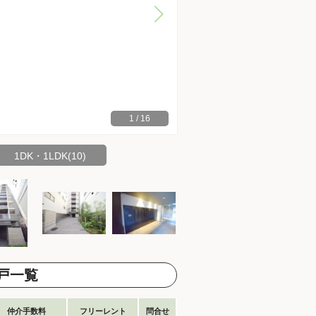
1
/
16
1DK・1LDK(10)
戸一覧
仲介手数料
フリーレント
問合せ