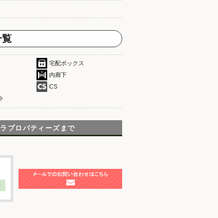
一覧
宅配ボックス
内廊下
CS
ト
テラプロパティーズまで
】