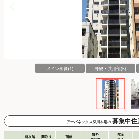
メイン画像(1)
外観・共用部(5)
募集中住
アーバネックス深川木場の
賃料
敷金
所在階
間取り
面積