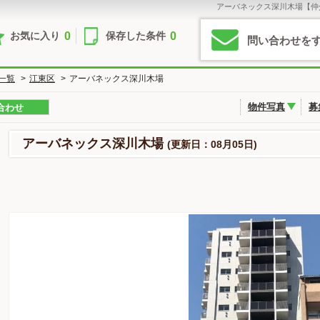
アーバネックス深川木場【仲
0
0
お気に入り
保存した条件
問い合わせを
一覧
>
江東区
>
アーバネックス深川木場
物件写真
募
合わせ
アーバネックス深川木場
(更新日：08月05日)