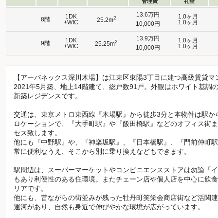
管理費
礼金
13.6万円
1DK
1.0ヶ月
2
8階
25.2m
+WIC
1.0ヶ月
10,000円
13.9万円
1DK
1.0ヶ月
2
9階
25.25m
+WIC
1.0ヶ月
10,000円
【アーバネックス深川木場】は江東区東陽3丁目に建つ高級賃貸マ
2021年5月築、地上14階建て、総戸数91戸。外観はホワイト基
新築レジデンスです。
交通は、東京メトロ東西線『木場駅』から徒歩3分と本物件は駅か
ロケーションで、『大手町駅』や『飯田橋駅』などのオフィス街ま
セス致します。
他にも『中野駅』や、『神楽坂駅』、『日本橋駅』、『門前仲町駅
常に便利なうえ、そこから別に乗り換えなどもできます。
駅周辺は、スーパーマーケットやコンビニエンスストアは勿論「イ
もあり利便性のある住環境。またチェーン店や個人店を中心に飲食
リアです。
他にも、昔ながらの街並みが残った牡丹町笑栄会商店街など活関連
運河があり、自然も身近で伸びやかな環境が広がっています。