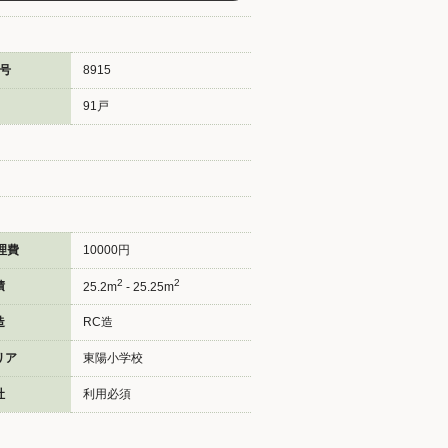
号
8915
91戸
理費
10000円
2
2
積
25.2m
- 25.25m
造
RC造
リア
東陽小学校
社
利用必須