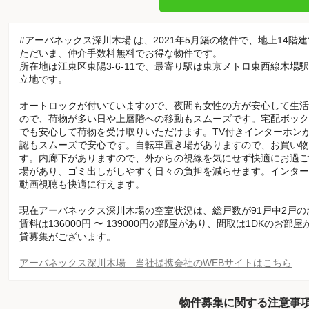
#アーバネックス深川木場 は、2021年5月築の物件で、地上14階
ただいま、仲介手数料無料でお得な物件です。
所在地は江東区東陽3-6-11で、最寄り駅は東京メトロ東西線木場
立地です。
オートロックが付いていますので、夜間も女性の方が安心して生活
ので、荷物が多い日や上層階への移動もスムーズです。宅配ボック
でも安心して荷物を受け取りいただけます。TV付きインターホン
認もスムーズで安心です。自転車置き場がありますので、お買い物
す。内廊下がありますので、外からの視線を気にせず快適にお過ご
場があり、ゴミ出しがしやすく日々の負担を減らせます。インター
動画視聴も快適に行えます。
現在アーバネックス深川木場の空室状況は、総戸数が91戸中2戸
賃料は136000円 〜 139000円の部屋があり、間取は1DKのお部屋が
貸募集がございます。
アーバネックス深川木場 当社提携会社のWEBサイトはこちら
物件募集に関する注意事