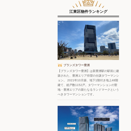
江東区物件ランキング
ブランズタワー豊洲
【ブランズタワー豊洲】は新豊洲駅の駅前に建
築された、豊洲エリア待望の分譲タワーマンシ
ョン。 2021年10月築、地下1階付き地上48階
建て、総戸数1152戸。タワーマンションの聖
地・豊洲エリアの新たなるランドマークという
べきタワーマンションです。