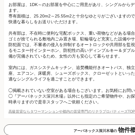
お部屋は、1DK～のお部屋を中心にご用意があり、シングルから
ます。
専有面積は、25.20m2～25.55m2と十分なゆとりがございま
快適な暮らしをお送りいただけます。
共有部は、不在時に便利な宅配ボックス、重い荷物などがある場合
ゴミが捨てられる敷地内ごみ置き場、駐輪場など充実した設備やサ
防犯面では、不審者の侵入を抑制するオートロックや共用部を監視
るモニター付インターホン、防犯性の高いディンプルキー＆ダブル
備が完備されているため、女性の方も安心して暮らせます。
室内には、ガスシステムキッチン、追焚機能付きオートバス、独立
座、エアコン、床暖房、シューズボックス、クローゼットといった
適なシングルライフを過ごすことができます。
◯掲載されていない空室がある場合もございます。お気軽にお問い
◯『アーバネックス深川木場』以外にも指定のご希望物件や、お探
時承りますので是非スタッフへご依頼ください。
高級賃貸ならタワーマンションや都内の賃貸専門のリテラプロパティーズTO
物件
アーバネックス深川木場の