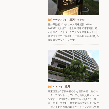
パークアクシス豊洲キャナル
三井不動産プロデュース高級賃貸シリーズ、
2015年11月竣工、地上19階建て地下1階、総
戸数498戸ノ【パークアクシス豊洲キャナル】
新豊洲エリアに誕生した三井不動産が手掛ける
高級賃貸マンションです。
ルミレイス豊洲
江東区豊洲5丁目の穏やかな空気の流れるウォ
ーターフロントエリアに佇む高級賃貸マンショ
ンです。 豊洲駅から東雲方面へ徒歩2分、東
京・品川・大手町と各主要都市までもダイレク
トにアクセス可能の好ロケーションとなってお