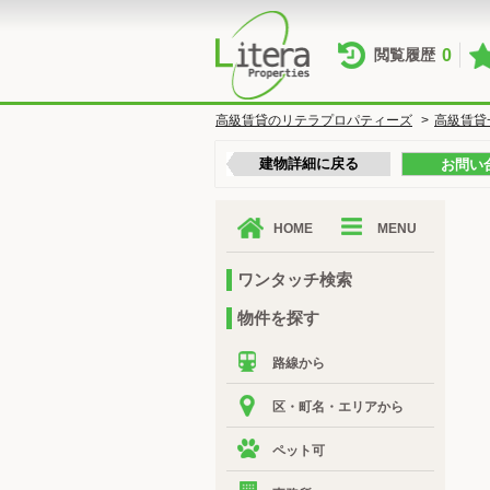
0
閲覧履歴
高級賃貸のリテラプロパティーズ
>
高級賃貸
建物詳細に戻る
お問い
HOME
MENU
ワンタッチ検索
物件を探す
路線から
区・町名・エリアから
ペット可