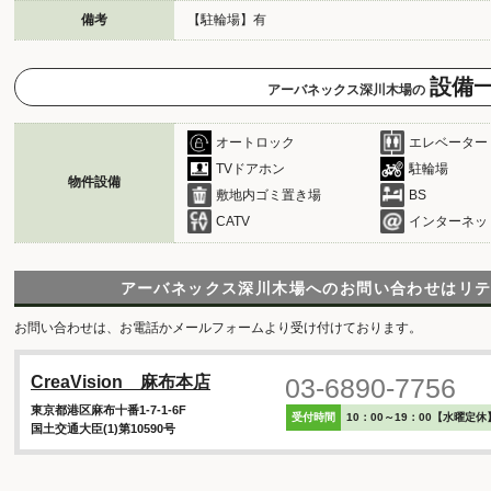
備考
【駐輪場】有
設備
アーバネックス深川木場の
オートロック
エレベーター
TVドアホン
駐輪場
物件設備
敷地内ゴミ置き場
BS
CATV
インターネッ
アーバネックス深川木場へのお問い合わせは
リ
お問い合わせは、お電話かメールフォームより受け付けております。
03-6890-7756
CreaVision 麻布本店
東京都港区麻布十番1-7-1-6F
受付時間
10：00～19：00【水曜定休
国土交通大臣(1)第10590号