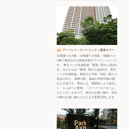
アーバンドックパークシティ豊洲タワー
52階建てのA棟、32階建てのB棟、7階建ての
C棟で構成される高級分譲タワーマンションで
す。 東京メトロ有楽町線『豊洲』駅から徒歩6
分、ゆりかもめ『豊洲』駅から徒歩8分、東京
メトロ有楽町線、都営大江戸線『月島』駅から
徒歩15分と、複数の駅・路線が利用可能の優
れた立地です。周辺には、再開発により誕生し
た「ららぽーと豊洲」「スーパービバホーム」
などございますので、毎日のお買い物や、休日
の際のお買い物などのにも大変重宝致します。