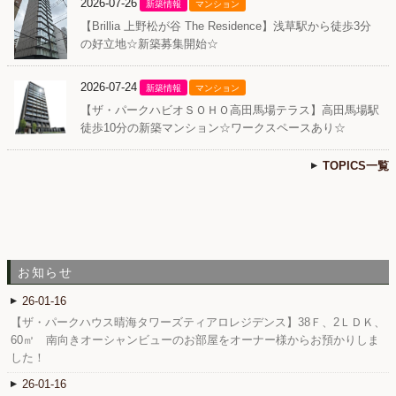
2026-07-26
新築情報
マンション
【Brillia 上野松が谷 The Residence】浅草駅から徒歩3分
の好立地☆新築募集開始☆
2026-07-24
新築情報
マンション
【ザ・パークハビオＳＯＨＯ高田馬場テラス】高田馬場駅
徒歩10分の新築マンション☆ワークスペースあり☆
TOPICS一覧
お知らせ
26-01-16
【ザ・パークハウス晴海タワーズティアロレジデンス】38Ｆ、2ＬＤＫ、
60㎡ 南向きオーシャンビューのお部屋をオーナー様からお預かりしま
した！
26-01-16