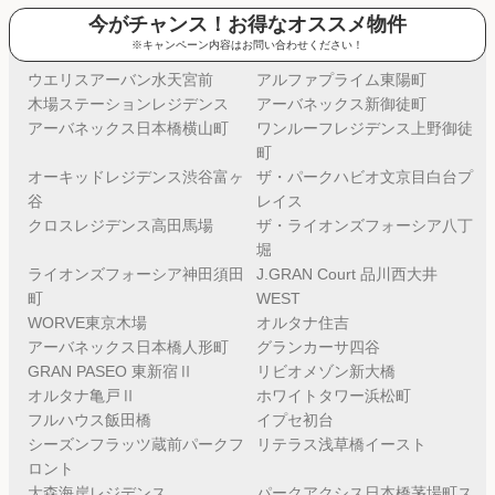
今がチャンス！お得なオススメ物件
※キャンペーン内容はお問い合わせください！
ウエリスアーバン水天宮前
アルファプライム東陽町
木場ステーションレジデンス
アーバネックス新御徒町
アーバネックス日本橋横山町
ワンルーフレジデンス上野御徒
町
オーキッドレジデンス渋谷富ヶ
ザ・パークハビオ文京目白台プ
谷
レイス
クロスレジデンス高田馬場
ザ・ライオンズフォーシア八丁
堀
ライオンズフォーシア神田須田
J.GRAN Court 品川西大井
町
WEST
WORVE東京木場
オルタナ住吉
アーバネックス日本橋人形町
グランカーサ四谷
GRAN PASEO 東新宿Ⅱ
リビオメゾン新大橋
オルタナ亀戸Ⅱ
ホワイトタワー浜松町
フルハウス飯田橋
イプセ初台
シーズンフラッツ蔵前パークフ
リテラス浅草橋イースト
ロント
大森海岸レジデンス
パークアクシス日本橋茅場町ス