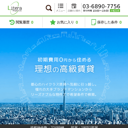
0
0
0
閲覧履歴
お気に入り
保存した条件
掲載物件数：22489棟
部屋：19051部屋