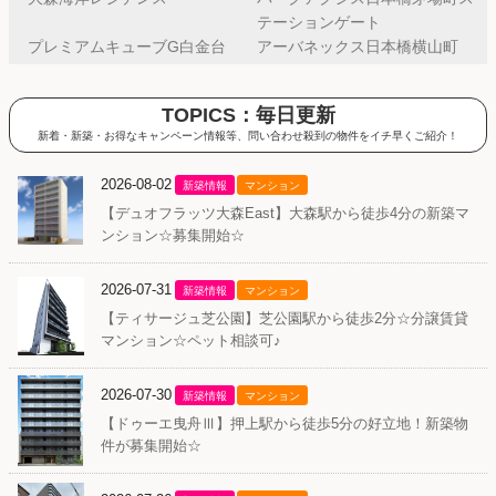
テーションゲート
プレミアムキューブG白金台
アーバネックス日本橋横山町
TOPICS：毎日更新
新着・新築・お得なキャンペーン情報等、問い合わせ殺到の物件をイチ早くご紹介！
2026-08-02
新築情報
マンション
【デュオフラッツ大森East】大森駅から徒歩4分の新築マ
ンション☆募集開始☆
2026-07-31
新築情報
マンション
【ティサージュ芝公園】芝公園駅から徒歩2分☆分譲賃貸
マンション☆ペット相談可♪
2026-07-30
新築情報
マンション
【ドゥーエ曳舟Ⅲ】押上駅から徒歩5分の好立地！新築物
件が募集開始☆