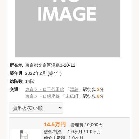
所在地
東京都文京区湯島3-20-12
築年月
2022年2月 (築4年)
総階数
14階
交通
東京メトロ千代田線
「
湯島
」駅徒歩
2
分
東京メトロ銀座線
「
末広町
」駅徒歩
8
分
14.5万円
管理費
10,000円
敷金
/
礼金
1.0ヶ月
/
1.0ヶ月
仲介手数料
1.0ヶ月