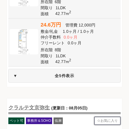
所在階
6階
間取り
1LDK
2
42.77m
面積
24.6万円
管理費
12,000円
敷金
/
礼金
1.0ヶ月
/
1.0ヶ月
仲介手数料
0.0ヶ月
フリーレント
0.0ヶ月
所在階
8階
間取り
1LDK
2
42.77m
面積
全5件表示
クラルテ文京弥生
(更新日：08月05日)
お気に入り
ペット可
事務所＆SOHO
低層