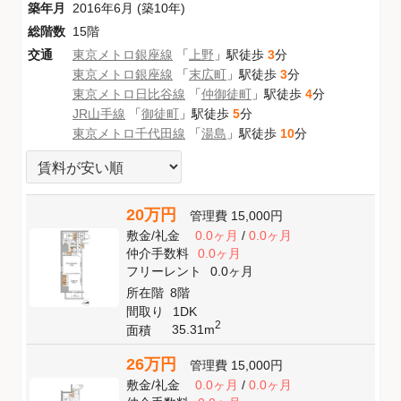
築年月
2016年6月 (築10年)
総階数
15階
交通
東京メトロ銀座線
「
上野
」駅徒歩
3
分
東京メトロ銀座線
「
末広町
」駅徒歩
3
分
東京メトロ日比谷線
「
仲御徒町
」駅徒歩
4
分
JR山手線
「
御徒町
」駅徒歩
5
分
東京メトロ千代田線
「
湯島
」駅徒歩
10
分
20万円
管理費
15,000円
敷金
/
礼金
0.0ヶ月
/
0.0ヶ月
仲介手数料
0.0ヶ月
フリーレント
0.0ヶ月
所在階
8階
間取り
1DK
2
35.31m
面積
26万円
管理費
15,000円
敷金
/
礼金
0.0ヶ月
/
0.0ヶ月