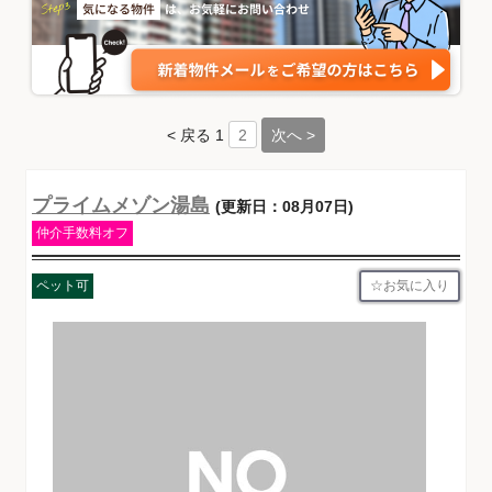
< 戻る
1
次へ >
2
プライムメゾン湯島
(更新日：08月07日)
仲介手数料オフ
お気に入り
ペット可