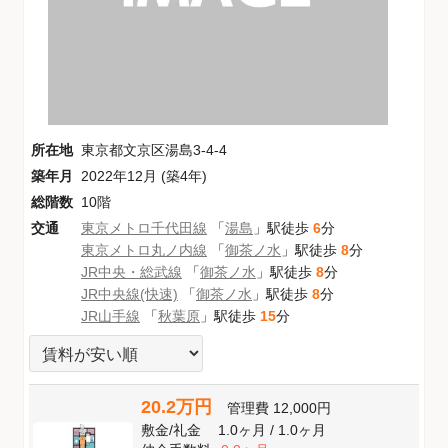
所在地
東京都文京区湯島3-4-4
築年月
2022年12月 (築4年)
総階数
10階
交通
東京メトロ千代田線
「
湯島
」駅徒歩
6
分
東京メトロ丸ノ内線
「
御茶ノ水
」駅徒歩
8
分
JR中央・総武線
「
御茶ノ水
」駅徒歩
8
分
JR中央線(快速)
「
御茶ノ水
」駅徒歩
8
分
JR山手線
「
秋葉原
」駅徒歩
15
分
20.2万円
管理費
12,000円
敷金
/
礼金
1.0ヶ月
/
1.0ヶ月