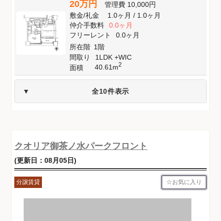
20万円
管理費
10,000円
敷金
/
礼金
1.0ヶ月
/
1.0ヶ月
仲介手数料
0.0ヶ月
フリーレント
0.0ヶ月
所在階
1階
間取り
1LDK +WIC
2
40.61m
面積
全10件表示
クオリア御茶ノ水パークフロント
(更新日：08月05日)
お気に入り
分譲賃貸