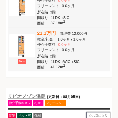
仲介手数料
0.0ヶ月
フリーレント
0.0ヶ月
所在階
3階
間取り
1LDK +SIC
2
37.18m
面積
21.1万円
管理費
12,000円
敷金
/
礼金
1.0ヶ月
/
1.0ヶ月
仲介手数料
0.0ヶ月
フリーレント
0.0ヶ月
所在階
2階
間取り
1LDK +WIC +SIC
New
2
41.12m
面積
リビオメゾン湯島
(更新日：08月05日)
仲介手数料オフ
礼金0
フリーレント
お気に入り
新築
ペット可
低層