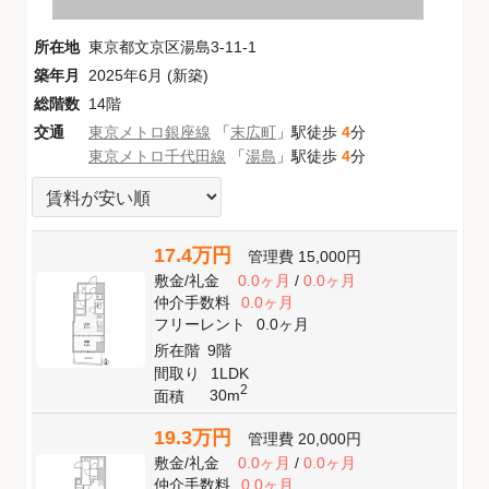
所在地
東京都文京区湯島3-11-1
築年月
2025年6月 (新築)
総階数
14階
交通
東京メトロ銀座線
「
末広町
」駅徒歩
4
分
東京メトロ千代田線
「
湯島
」駅徒歩
4
分
17.4万円
管理費
15,000円
敷金
/
礼金
0.0ヶ月
/
0.0ヶ月
仲介手数料
0.0ヶ月
フリーレント
0.0ヶ月
所在階
9階
間取り
1LDK
2
30m
面積
19.3万円
管理費
20,000円
敷金
/
礼金
0.0ヶ月
/
0.0ヶ月
仲介手数料
0.0ヶ月