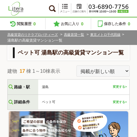
0
0
0
閲覧履歴
お気に入り
保存した条件
>
>
>
高級賃貸のリテラプロパティーズ
高級賃貸一覧
東京メトロ千代田線
湯島駅の高級賃貸マンション一覧
ペット可 湯島駅の高級賃貸マンション一覧
建物
17
棟 1～10棟表示
路線・駅
湯島
変更する>
詳細条件
ペット可
変更する>