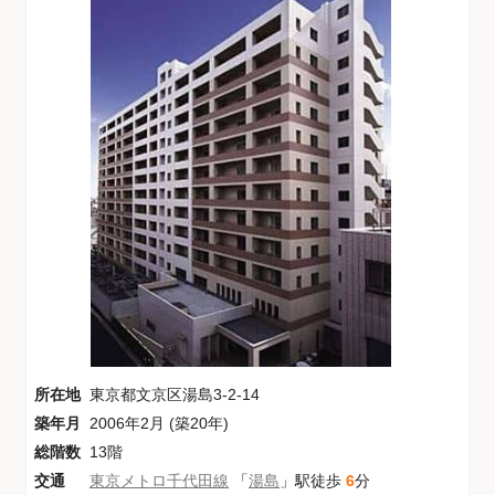
所在地
東京都文京区湯島3-2-14
築年月
2006年2月 (築20年)
総階数
13階
交通
東京メトロ千代田線
「
湯島
」駅徒歩
6
分