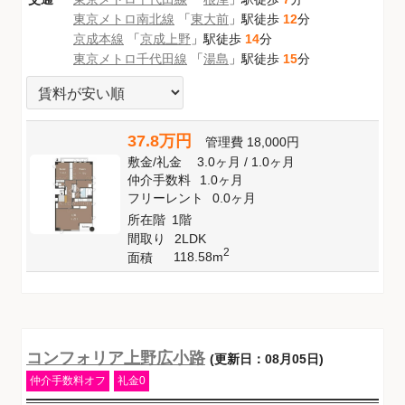
東京メトロ南北線
「
東大前
」駅徒歩
12
分
京成本線
「
京成上野
」駅徒歩
14
分
東京メトロ千代田線
「
湯島
」駅徒歩
15
分
37.8万円
管理費
18,000円
敷金
/
礼金
3.0ヶ月
/
1.0ヶ月
仲介手数料
1.0ヶ月
フリーレント
0.0ヶ月
所在階
1階
間取り
2LDK
2
118.58m
面積
コンフォリア上野広小路
(更新日：08月05日)
仲介手数料オフ
礼金0