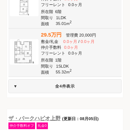
フリーレント
0.0ヶ月
所在階
6階
間取り
1LDK
2
35.01m
面積
29.5万円
管理費
20,000円
敷金
/
礼金
0.0ヶ月
/
0.0ヶ月
仲介手数料
0.0ヶ月
フリーレント
0.0ヶ月
所在階
1階
間取り
1SLDK
2
55.32m
面積
全4件表示
ザ・パークハビオ上野
(更新日：08月05日)
仲介手数料オフ
礼金0