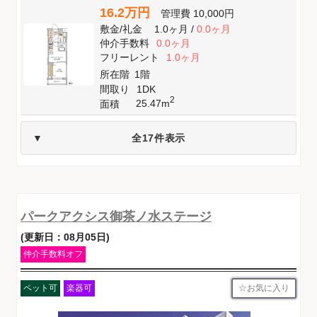
16.2万円
管理費
10,000円
敷金
/
礼金
1.0ヶ月
/
0.0ヶ月
仲介手数料
0.0ヶ月
フリーレント
1.0ヶ月
所在階
1階
間取り
1DK
2
25.47m
面積
全17件表示
パークアクシス御茶ノ水ステージ
(更新日：08月05日)
仲介手数料オフ
お気に入り
ペット可
楽器可