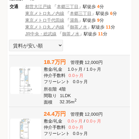
交通
都営大江戸線
「
本郷三丁目
」駅徒歩
4
分
東京メトロ丸ノ内線
「
本郷三丁目
」駅徒歩
6
分
東京メトロ千代田線
「
湯島
」駅徒歩
9
分
東京メトロ丸ノ内線
「
御茶ノ水
」駅徒歩
11
分
JR中央・総武線
「
御茶ノ水
」駅徒歩
11
分
18.7万円
管理費
12,000円
敷金
/
礼金
1.0ヶ月
/
1.0ヶ月
仲介手数料
0.0ヶ月
フリーレント
0.0ヶ月
所在階
4階
間取り
1LDK
2
32.35m
面積
24.4万円
管理費
12,000円
敷金
/
礼金
0.0ヶ月
/
0.0ヶ月
仲介手数料
0.0ヶ月
フリーレント
0.0ヶ月