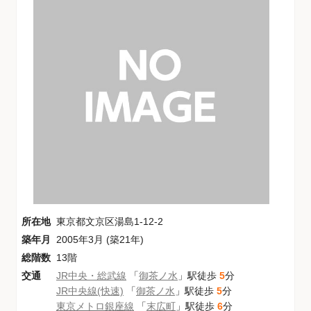
所在地
東京都文京区湯島1-12-2
築年月
2005年3月 (築21年)
総階数
13階
交通
JR中央・総武線
「
御茶ノ水
」駅徒歩
5
分
JR中央線(快速)
「
御茶ノ水
」駅徒歩
5
分
東京メトロ銀座線
「
末広町
」駅徒歩
6
分