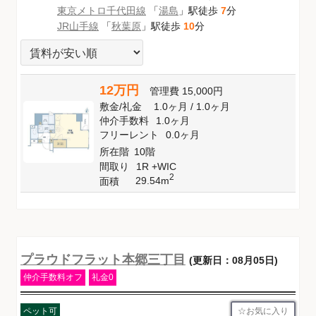
東京メトロ千代田線
「
湯島
」駅徒歩
7
分
JR山手線
「
秋葉原
」駅徒歩
10
分
12万円
管理費
15,000円
敷金
/
礼金
1.0ヶ月
/
1.0ヶ月
仲介手数料
1.0ヶ月
フリーレント
0.0ヶ月
所在階
10階
間取り
1R +WIC
2
29.54m
面積
プラウドフラット本郷三丁目
(更新日：08月05日)
仲介手数料オフ
礼金0
お気に入り
ペット可