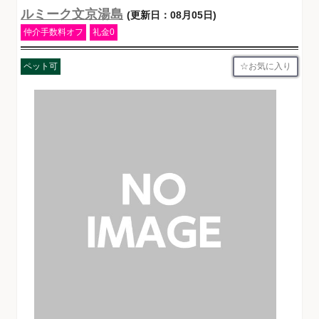
ルミーク文京湯島
(更新日：08月05日)
仲介手数料オフ
礼金0
お気に入り
ペット可