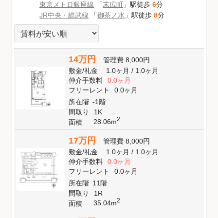
東京メトロ銀座線
「
末広町
」駅徒歩
6
分
JR中央・総武線
「
御茶ノ水
」駅徒歩
8
分
14万円
管理費
8,000円
敷金
/
礼金
1.0ヶ月
/
1.0ヶ月
仲介手数料
0.0ヶ月
フリーレント
0.0ヶ月
所在階
-1階
間取り
1K
2
28.06m
面積
17万円
管理費
8,000円
敷金
/
礼金
1.0ヶ月
/
1.0ヶ月
仲介手数料
0.0ヶ月
フリーレント
0.0ヶ月
所在階
11階
間取り
1R
2
35.04m
面積