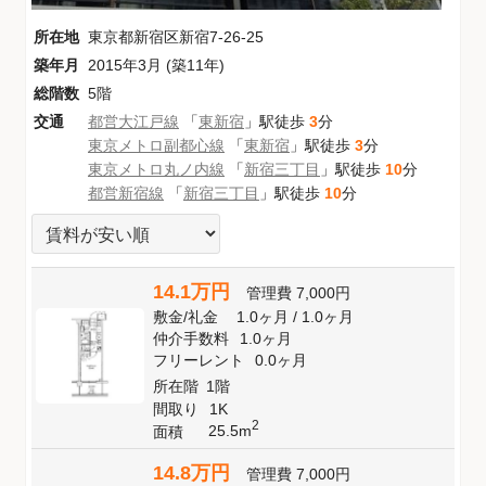
所在地
東京都新宿区新宿7-26-25
築年月
2015年3月 (築11年)
総階数
5階
交通
都営大江戸線
「
東新宿
」駅徒歩
3
分
東京メトロ副都心線
「
東新宿
」駅徒歩
3
分
東京メトロ丸ノ内線
「
新宿三丁目
」駅徒歩
10
分
都営新宿線
「
新宿三丁目
」駅徒歩
10
分
14.1万円
管理費
7,000円
敷金
/
礼金
1.0ヶ月
/
1.0ヶ月
仲介手数料
1.0ヶ月
フリーレント
0.0ヶ月
所在階
1階
間取り
1K
2
25.5m
面積
14.8万円
管理費
7,000円