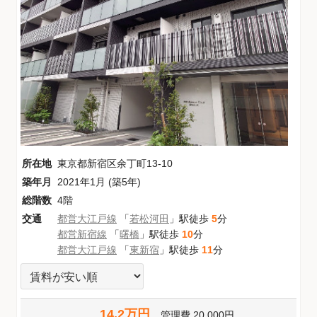
所在地
東京都新宿区余丁町13-10
築年月
2021年1月 (築5年)
総階数
4階
交通
都営大江戸線
「
若松河田
」駅徒歩
5
分
都営新宿線
「
曙橋
」駅徒歩
10
分
都営大江戸線
「
東新宿
」駅徒歩
11
分
14.2万円
管理費
20,000円