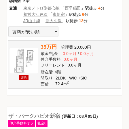
総階数
5階
交通
東京メトロ副都心線
「
西早稲田
」駅徒歩
4
分
都営大江戸線
「
東新宿
」駅徒歩
6
分
JR山手線
「
新大久保
」駅徒歩
13
分
35万円
管理費
20,000円
敷金
/
礼金
0.0ヶ月
/
0.0ヶ月
仲介手数料
0.0ヶ月
フリーレント
0.0ヶ月
所在階
4階
間取り
2LDK +WIC +SIC
定借
2
72.4m
面積
ザ・パークハビオ新宿
(更新日：08月05日)
仲介手数料オフ
礼金0