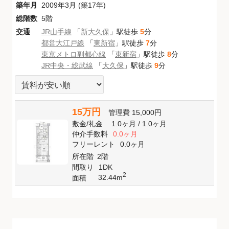
築年月
2009年3月 (築17年)
総階数
5階
交通
JR山手線
「
新大久保
」駅徒歩
5
分
都営大江戸線
「
東新宿
」駅徒歩
7
分
東京メトロ副都心線
「
東新宿
」駅徒歩
8
分
JR中央・総武線
「
大久保
」駅徒歩
9
分
15万円
管理費
15,000円
敷金
/
礼金
1.0ヶ月
/
1.0ヶ月
仲介手数料
0.0ヶ月
フリーレント
0.0ヶ月
所在階
2階
間取り
1DK
2
32.44m
面積