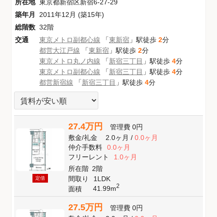
所在地
東京都新宿区新宿6-27-29
築年月
2011年12月 (築15年)
総階数
32階
交通
東京メトロ副都心線
「
東新宿
」駅徒歩
2
分
都営大江戸線
「
東新宿
」駅徒歩
2
分
東京メトロ丸ノ内線
「
新宿三丁目
」駅徒歩
4
分
東京メトロ副都心線
「
新宿三丁目
」駅徒歩
4
分
都営新宿線
「
新宿三丁目
」駅徒歩
4
分
27.4万円
管理費
0円
敷金
/
礼金
2.0ヶ月
/
0.0ヶ月
仲介手数料
0.0ヶ月
フリーレント
1.0ヶ月
所在階
2階
間取り
1LDK
定借
2
41.99m
面積
27.5万円
管理費
0円