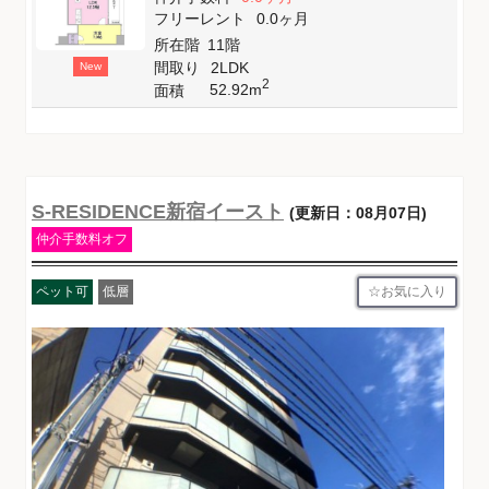
フリーレント
0.0ヶ月
所在階
11階
間取り
2LDK
New
2
52.92m
面積
S-RESIDENCE新宿イースト
(更新日：08月07日)
仲介手数料オフ
お気に入り
ペット可
低層