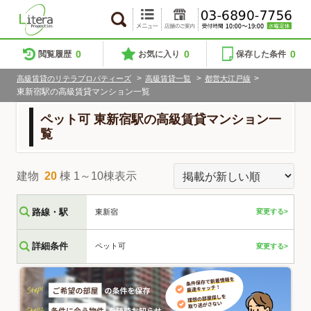
0
0
0
閲覧履歴
お気に入り
保存した条件
>
>
>
高級賃貸のリテラプロパティーズ
高級賃貸一覧
都営大江戸線
東新宿駅の高級賃貸マンション一覧
ペット可 東新宿駅の高級賃貸マンション一
覧
建物
20
棟 1～10棟表示
路線・駅
東新宿
変更する>
詳細条件
ペット可
変更する>