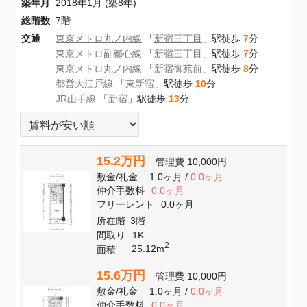
築年月
2018年1月 (築8年)
総階数
7階
交通
東京メトロ丸ノ内線
「
新宿三丁目
」駅徒歩
7
分
東京メトロ副都心線
「
新宿三丁目
」駅徒歩
7
分
東京メトロ丸ノ内線
「
新宿御苑前
」駅徒歩
8
分
都営大江戸線
「
東新宿
」駅徒歩
10
分
JR山手線
「
新宿
」駅徒歩
13
分
15.2万円
管理費
10,000円
敷金
/
礼金
1.0ヶ月
/
0.0ヶ月
仲介手数料
0.0ヶ月
フリーレント
0.0ヶ月
所在階
3階
間取り
1K
2
25.12m
面積
15.6万円
管理費
10,000円
敷金
/
礼金
1.0ヶ月
/
0.0ヶ月
仲介手数料
0.0ヶ月