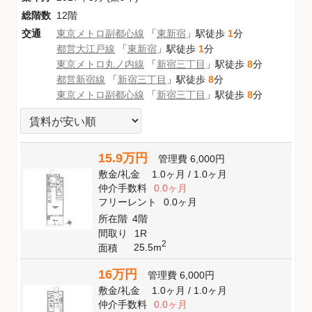
総階数
12階
交通
東京メトロ副都心線
「
東新宿
」駅徒歩
1
分
都営大江戸線
「
東新宿
」駅徒歩
1
分
東京メトロ丸ノ内線
「
新宿三丁目
」駅徒歩
8
分
都営新宿線
「
新宿三丁目
」駅徒歩
8
分
東京メトロ副都心線
「
新宿三丁目
」駅徒歩
8
分
15.9万円
管理費
6,000円
敷金
/
礼金
1.0ヶ月
/
1.0ヶ月
仲介手数料
0.0ヶ月
フリーレント
0.0ヶ月
所在階
4階
間取り
1R
2
25.5m
面積
16万円
管理費
6,000円
敷金
/
礼金
1.0ヶ月
/
1.0ヶ月
仲介手数料
0.0ヶ月