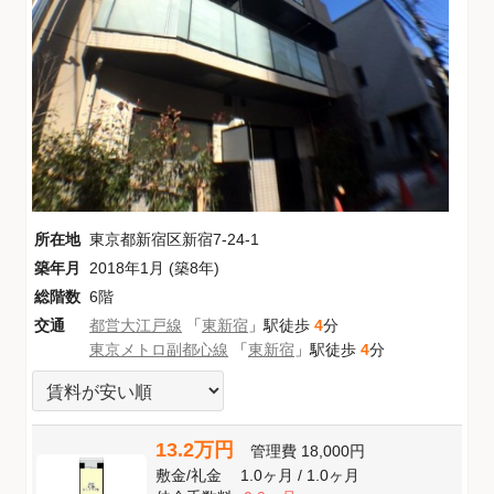
所在地
東京都新宿区新宿7-24-1
築年月
2018年1月 (築8年)
総階数
6階
交通
都営大江戸線
「
東新宿
」駅徒歩
4
分
東京メトロ副都心線
「
東新宿
」駅徒歩
4
分
13.2万円
管理費
18,000円
敷金
/
礼金
1.0ヶ月
/
1.0ヶ月