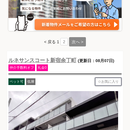
< 戻る
1
次へ >
2
ルネサンスコート新宿余丁町
(更新日：08月07日)
仲介手数料オフ
礼金0
お気に入り
ペット可
低層