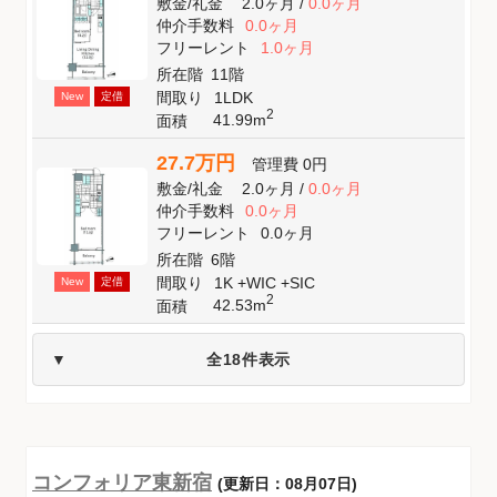
敷金
/
礼金
2.0ヶ月
/
0.0ヶ月
仲介手数料
0.0ヶ月
フリーレント
1.0ヶ月
所在階
11階
間取り
1LDK
New
定借
2
41.99m
面積
27.7万円
管理費
0円
敷金
/
礼金
2.0ヶ月
/
0.0ヶ月
仲介手数料
0.0ヶ月
フリーレント
0.0ヶ月
所在階
6階
間取り
1K +WIC +SIC
New
定借
2
42.53m
面積
全18件表示
コンフォリア東新宿
(更新日：08月07日)