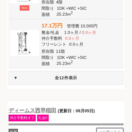
所在階
4階
間取り
1DK +WIC +SIC
New
2
25.23m
面積
17.1万円
管理費
10,000円
敷金
/
礼金
1.0ヶ月
/
0.0ヶ月
仲介手数料
0.0ヶ月
フリーレント
0.0ヶ月
所在階
11階
間取り
1DK +WIC +SIC
2
25.23m
面積
全12件表示
ディームス西早稲田
(更新日：08月05日)
仲介手数料オフ
礼金0
お気に入り