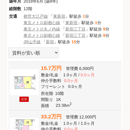
築年月
2018年6月 (築8年)
総階数
12階
交通
都営大江戸線
「
東新宿
」駅徒歩
1
分
東京メトロ副都心線
「
東新宿
」駅徒歩
1
分
東京メトロ丸ノ内線
「
新宿三丁目
」駅徒歩
9
分
東京メトロ副都心線
「
新宿三丁目
」駅徒歩
9
分
JR山手線
「
新宿
」駅徒歩
15
分
15.7万円
管理費
6,000円
敷金
/
礼金
1.0ヶ月
/
0.0ヶ月
仲介手数料
0.0ヶ月
フリーレント
0.0ヶ月
所在階
10階
間取り
1K
定借
2
23.38m
面積
33.2万円
管理費
12,000円
敷金
/
礼金
1.0ヶ月
/
1.0ヶ月
仲介手数料
0.0ヶ月