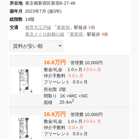
所在地
東京都新宿区新宿6-27-48
築年月
2023年7月 (築3年)
総階数
14階
交通
都営大江戸線
「
東新宿
」駅徒歩
2
分
東京メトロ副都心線
「
東新宿
」駅徒歩
4
分
16.6万円
管理費
10,000円
敷金
/
礼金
1.0ヶ月
/
0.0ヶ月
仲介手数料
0.0ヶ月
フリーレント
0.0ヶ月
所在階
2階
間取り
1K +WIC +SIC
2
25.4m
面積
16.9万円
管理費
10,000円
敷金
/
礼金
1.0ヶ月
/
0.0ヶ月
仲介手数料
0.0ヶ月
フリーレント
0.0ヶ月