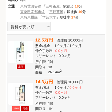
交通
東急世田谷線
「
三軒茶屋
」駅徒歩
16
分
東急田園都市線
「
三軒茶屋
」駅徒歩
16
分
東急東横線
「
学芸大学
」駅徒歩
17
分
12.5万円
管理費
10,000円
敷金
/
礼金
1.0ヶ月
/
1.0ヶ月
仲介手数料
0.0ヶ月
フリーレント
0.0ヶ月
所在階
2階
間取り
1K
定借
2
26.14m
面積
14.3万円
管理費
10,000円
敷金
/
礼金
1.0ヶ月
/
0.0ヶ月
仲介手数料
0.0ヶ月
フリーレント
0.0ヶ月
所在階
4階
間取り
1K
New
定借