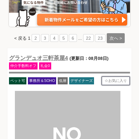
< 戻る
1
...
次へ >
2
3
4
5
6
22
23
グランデュオ三軒茶屋4
(更新日：08月08日)
仲介手数料オフ
礼金0
お気に入り
ペット可
事務所＆SOHO
低層
デザイナーズ