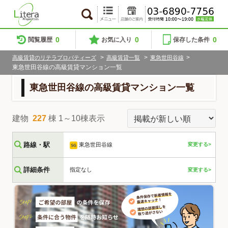
0
0
0
閲覧履歴
お気に入り
保存した条件
>
>
>
高級賃貸のリテラプロパティーズ
高級賃貸一覧
東急世田谷線
東急世田谷線の高級賃貸マンション一覧
東急世田谷線の高級賃貸マンション一覧
建物
227
棟 1～10棟表示
路線・駅
東急世田谷線
変更する>
詳細条件
指定なし
変更する>