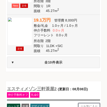
所在階
3階
間取り
1R
New
定借
2
45.27m
面積
19.1万円
管理費
8,000円
敷金
/
礼金
1.0ヶ月
/
1.0ヶ月
仲介手数料
0.0ヶ月
フリーレント
0.0ヶ月
所在階
2階
間取り
1LDK +SIC
定借
2
45.27m
面積
全10件表示
エスティメゾン三軒茶屋2
(更新日：08月08日)
仲介手数料オフ
礼金0
お気に入り
ペット可
低層
デザイナーズ