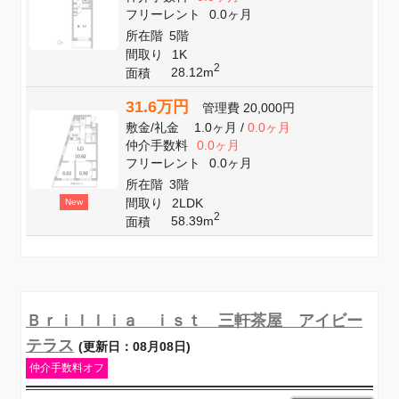
フリーレント
0.0ヶ月
所在階
5階
間取り
1K
2
28.12m
面積
31.6万円
管理費
20,000円
敷金
/
礼金
1.0ヶ月
/
0.0ヶ月
仲介手数料
0.0ヶ月
フリーレント
0.0ヶ月
所在階
3階
間取り
2LDK
New
2
58.39m
面積
Ｂｒｉｌｌｉａ ｉｓｔ 三軒茶屋 アイビー
テラス
(更新日：08月08日)
仲介手数料オフ