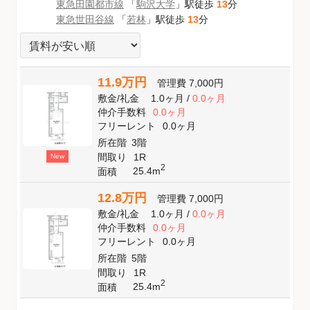
東急田園都市線
「
駒沢大学
」駅徒歩
13
分
東急世田谷線
「
若林
」駅徒歩
13
分
11.9万円
管理費
7,000円
敷金
/
礼金
1.0ヶ月
/
0.0ヶ月
仲介手数料
0.0ヶ月
フリーレント
0.0ヶ月
所在階
3階
間取り
1R
New
2
25.4m
面積
12.8万円
管理費
7,000円
敷金
/
礼金
1.0ヶ月
/
0.0ヶ月
仲介手数料
0.0ヶ月
フリーレント
0.0ヶ月
所在階
5階
間取り
1R
2
25.4m
面積