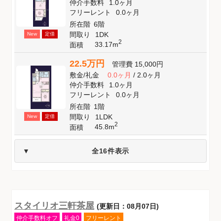
仲介手数料
1.0ヶ月
フリーレント
0.0ヶ月
所在階
6階
間取り
1DK
New
定借
2
33.17m
面積
22.5万円
管理費
15,000円
敷金
/
礼金
0.0ヶ月
/
2.0ヶ月
仲介手数料
1.0ヶ月
フリーレント
0.0ヶ月
所在階
1階
間取り
1LDK
New
定借
2
45.8m
面積
全16件表示
スタイリオ三軒茶屋
(更新日：08月07日)
仲介手数料オフ
礼金0
フリーレント