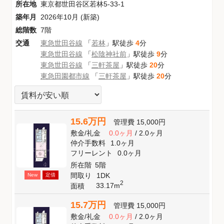
所在地
東京都世田谷区若林5-33-1
築年月
2026年10月 (新築)
総階数
7階
交通
東急世田谷線
「
若林
」駅徒歩
4
分
東急世田谷線
「
松陰神社前
」駅徒歩
9
分
東急世田谷線
「
三軒茶屋
」駅徒歩
20
分
東急田園都市線
「
三軒茶屋
」駅徒歩
20
分
15.6万円
管理費
15,000円
敷金
/
礼金
0.0ヶ月
/
2.0ヶ月
仲介手数料
1.0ヶ月
フリーレント
0.0ヶ月
所在階
5階
間取り
1DK
New
定借
2
33.17m
面積
15.7万円
管理費
15,000円
敷金
/
礼金
0.0ヶ月
/
2.0ヶ月