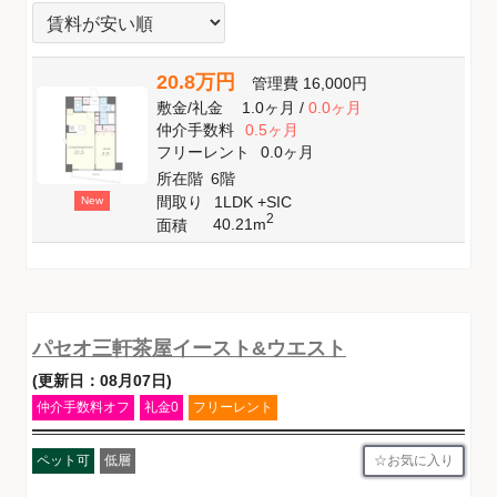
20.8万円
管理費
16,000円
敷金
/
礼金
1.0ヶ月
/
0.0ヶ月
仲介手数料
0.5ヶ月
フリーレント
0.0ヶ月
所在階
6階
間取り
1LDK +SIC
New
2
40.21m
面積
パセオ三軒茶屋イースト&ウエスト
(更新日：08月07日)
仲介手数料オフ
礼金0
フリーレント
お気に入り
ペット可
低層