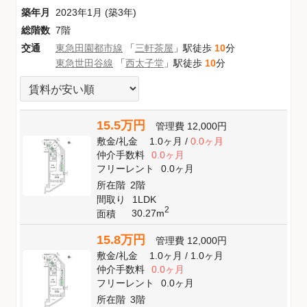
築年月
2023年1月 (築3年)
総階数
7階
交通
東急田園都市線
「
三軒茶屋
」駅徒歩
10
分
東急世田谷線
「
西太子堂
」駅徒歩
10
分
15.5万円
管理費
12,000円
敷金
/
礼金
1.0ヶ月
/
0.0ヶ月
仲介手数料
0.0ヶ月
フリーレント
0.0ヶ月
所在階
2階
間取り
1LDK
2
30.27m
面積
15.8万円
管理費
12,000円
敷金
/
礼金
1.0ヶ月
/
1.0ヶ月
仲介手数料
0.0ヶ月
フリーレント
0.0ヶ月
所在階
3階