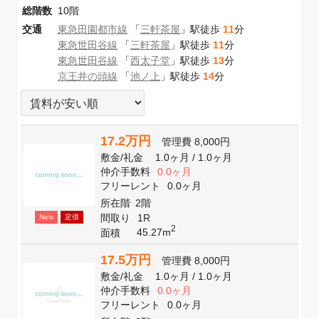
総階数
10階
交通
東急田園都市線
「
三軒茶屋
」駅徒歩
11
分
東急世田谷線
「
三軒茶屋
」駅徒歩
11
分
東急世田谷線
「
西太子堂
」駅徒歩
13
分
京王井の頭線
「
池ノ上
」駅徒歩
14
分
17.2万円
管理費
8,000円
敷金
/
礼金
1.0ヶ月
/
1.0ヶ月
仲介手数料
0.0ヶ月
フリーレント
0.0ヶ月
所在階
2階
間取り
1R
New
定借
2
45.27m
面積
17.5万円
管理費
8,000円
敷金
/
礼金
1.0ヶ月
/
1.0ヶ月
仲介手数料
0.0ヶ月
フリーレント
0.0ヶ月