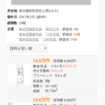
所在地
東京都世田谷区上馬3-6-11
築年月
2017年2月 (築9年)
総階数
10階
交通
東急田園都市線
「
駒沢大学
」駅徒歩
4
分
東急田園都市線
「
三軒茶屋
」駅徒歩
14
分
東急世田谷線
「
三軒茶屋
」駅徒歩
14
分
13.5万円
管理費
6,000円
敷金
/
礼金
1.0ヶ月
/
0.0ヶ月
仲介手数料
0.0ヶ月
フリーレント
0.0ヶ月
所在階
7階
間取り
1K +SIC
2
25.73m
面積
13.6万円
管理費
6,000円