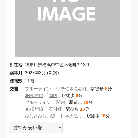
所在地
神奈川県横浜市中区不老町3-13-1
築年月
2025年3月 (新築)
総階数
11階
交通
ブルーライン
「
伊勢佐木長者町
」駅徒歩
5
分
JR根岸線
「
関内
」駅徒歩
6
分
ブルーライン
「
関内
」駅徒歩
10
分
JR根岸線
「
石川町
」駅徒歩
13
分
みなとみらい線
「
日本大通り
」駅徒歩
15
分