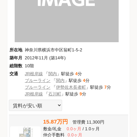
所在地
神奈川県横浜市中区翁町1-5-2
築年月
2012年11月 (築14年)
総階数
10階
交通
JR根岸線
「
関内
」駅徒歩
4
分
ブルーライン
「
関内
」駅徒歩
4
分
ブルーライン
「
伊勢佐木長者町
」駅徒歩
7
分
JR根岸線
「
石川町
」駅徒歩
9
分
15.87万円
管理費
11,300円
敷金
/
礼金
0.0ヶ月
/
1.0ヶ月
仲介手数料
0.0ヶ月