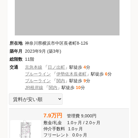
所在地
神奈川県横浜市中区長者町8-126
築年月
2023年9月 (築3年)
総階数
11階
交通
京急本線
「
日ノ出町
」駅徒歩
4
分
ブルーライン
「
伊勢佐木長者町
」駅徒歩
6
分
ブルーライン
「
関内
」駅徒歩
9
分
JR根岸線
「
関内
」駅徒歩
10
分
7.9万円
管理費
9,000円
敷金
/
礼金
1.0ヶ月
/
2.0ヶ月
仲介手数料
1.0ヶ月
フリーレント
0.0ヶ月