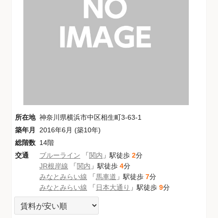
所在地
神奈川県横浜市中区相生町3-63-1
築年月
2016年6月 (築10年)
総階数
14階
交通
ブルーライン
「
関内
」駅徒歩
2
分
JR根岸線
「
関内
」駅徒歩
4
分
みなとみらい線
「
馬車道
」駅徒歩
7
分
みなとみらい線
「
日本大通り
」駅徒歩
9
分