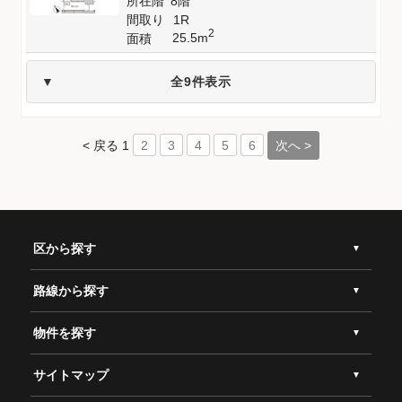
所在階
8階
間取り
1R
2
25.5m
面積
全9件表示
< 戻る
1
次へ >
2
3
4
5
6
区から探す
路線から探す
物件を探す
サイトマップ