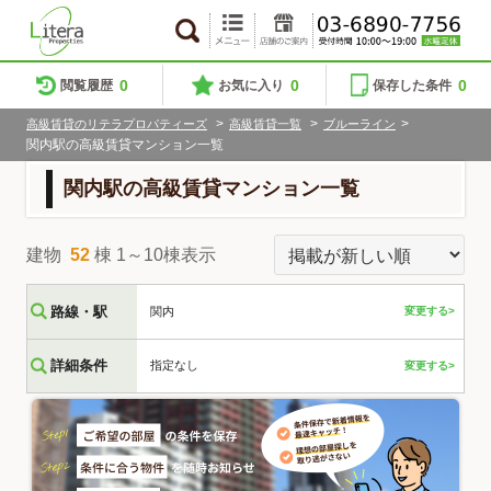
0
0
0
閲覧履歴
お気に入り
保存した条件
>
>
>
高級賃貸のリテラプロパティーズ
高級賃貸一覧
ブルーライン
関内駅の高級賃貸マンション一覧
関内駅の高級賃貸マンション一覧
建物
52
棟 1～10棟表示
路線・駅
関内
変更する>
詳細条件
指定なし
変更する>