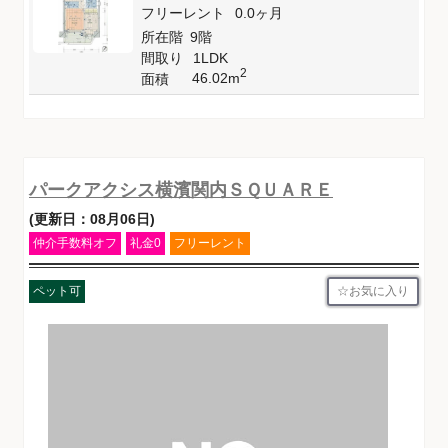
フリーレント
0.0ヶ月
所在階
9階
間取り
1LDK
2
46.02m
面積
パークアクシス横濱関内ＳＱＵＡＲＥ
(更新日：08月06日)
仲介手数料オフ
礼金0
フリーレント
お気に入り
ペット可