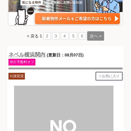
< 戻る
1
次へ >
2
3
4
5
6
ネベル横浜関内
(更新日：08月07日)
仲介手数料オフ
お気に入り
分譲賃貸