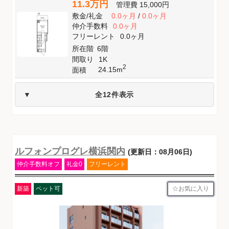
11.3万円
管理費
15,000円
敷金
/
礼金
0.0ヶ月
/
0.0ヶ月
仲介手数料
0.0ヶ月
フリーレント
0.0ヶ月
所在階
6階
間取り
1K
2
24.15m
面積
全12件表示
ルフォンプログレ横浜関内
(更新日：08月06日)
仲介手数料オフ
礼金0
フリーレント
お気に入り
新築
ペット可