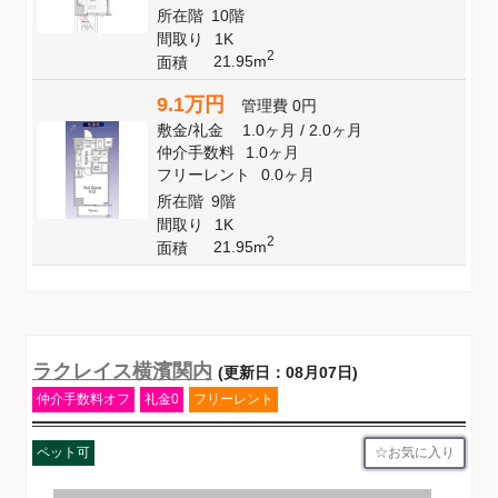
所在階
10階
間取り
1K
2
21.95m
面積
9.1万円
管理費
0円
敷金
/
礼金
1.0ヶ月
/
2.0ヶ月
仲介手数料
1.0ヶ月
フリーレント
0.0ヶ月
所在階
9階
間取り
1K
2
21.95m
面積
ラクレイス横濱関内
(更新日：08月07日)
仲介手数料オフ
礼金0
フリーレント
お気に入り
ペット可