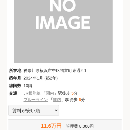
所在地
神奈川県横浜市中区福富町東通2-1
築年月
2024年1月 (築2年)
総階数
10階
交通
JR根岸線
「
関内
」駅徒歩
5
分
ブルーライン
「
関内
」駅徒歩
6
分
11.6万円
管理費
8,000円