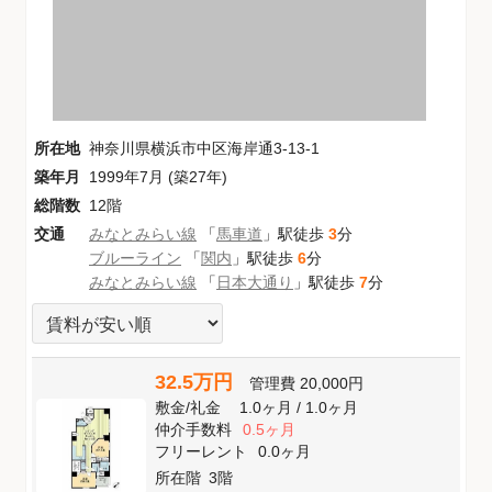
所在地
神奈川県横浜市中区海岸通3-13-1
築年月
1999年7月 (築27年)
総階数
12階
交通
みなとみらい線
「
馬車道
」駅徒歩
3
分
ブルーライン
「
関内
」駅徒歩
6
分
みなとみらい線
「
日本大通り
」駅徒歩
7
分
32.5万円
管理費
20,000円
敷金
/
礼金
1.0ヶ月
/
1.0ヶ月
仲介手数料
0.5ヶ月
フリーレント
0.0ヶ月
所在階
3階