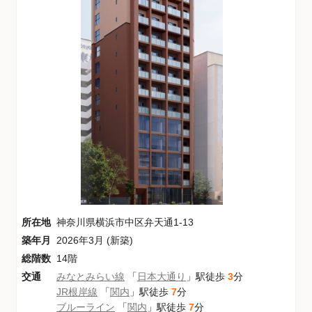
所在地
神奈川県横浜市中区弁天通1-13
築年月
2026年3月 (新築)
総階数
14階
交通
みなとみらい線
「
日本大通り
」駅徒歩
3
分
JR根岸線
「
関内
」駅徒歩
7
分
ブルーライン
「
関内
」駅徒歩
7
分