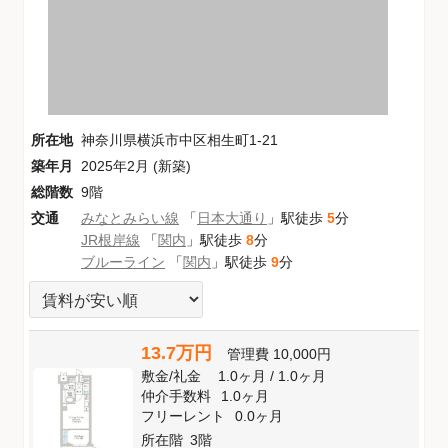
所在地
神奈川県横浜市中区相生町1-21
築年月
2025年2月 (新築)
総階数
9階
交通
みなとみらい線
「
日本大通り
」駅徒歩
5
分
JR根岸線
「
関内
」駅徒歩
8
分
ブルーライン
「
関内
」駅徒歩
9
分
13.7万円
管理費
10,000円
敷金
/
礼金
1.0ヶ月
/
1.0ヶ月
仲介手数料
1.0ヶ月
フリーレント
0.0ヶ月
所在階
3階