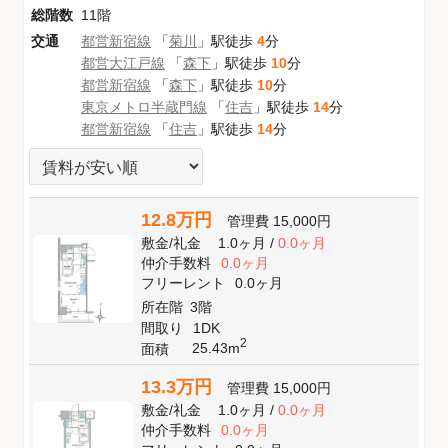
総階数
11階
交通
都営新宿線
「
菊川
」駅徒歩
4
分
都営大江戸線
「
森下
」駅徒歩
10
分
都営新宿線
「
森下
」駅徒歩
10
分
東京メトロ半蔵門線
「
住吉
」駅徒歩
14
分
都営新宿線
「
住吉
」駅徒歩
14
分
12.8万円
管理費
15,000円
敷金
/
礼金
1.0ヶ月
/
0.0ヶ月
仲介手数料
0.0ヶ月
フリーレント
0.0ヶ月
所在階
3階
間取り
1DK
2
25.43m
面積
13.3万円
管理費
15,000円
敷金
/
礼金
1.0ヶ月
/
0.0ヶ月
仲介手数料
0.0ヶ月