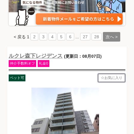
< 戻る
1
...
次へ >
2
3
4
5
6
27
28
ルクレ森下レジデンス
(更新日：08月07日)
仲介手数料オフ
礼金0
お気に入り
ペット可