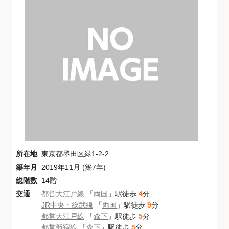
所在地
東京都墨田区緑1-2-2
築年月
2019年11月 (築7年)
総階数
14階
交通
都営大江戸線
「
両国
」駅徒歩
4
分
JR中央・総武線
「
両国
」駅徒歩
9
分
都営大江戸線
「
森下
」駅徒歩
5
分
都営新宿線
「
森下
」駅徒歩
5
分