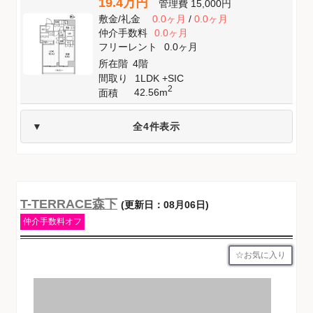
19.4万円
管理費
15,000円
敷金
/
礼金
0.0ヶ月
/
0.0ヶ月
仲介手数料
0.0ヶ月
フリーレント
0.0ヶ月
所在階
4階
間取り
1LDK +SIC
2
42.56m
面積
全4件表示
T-TERRACE森下
(更新日：08月06日)
仲介手数料オフ
お気に入り