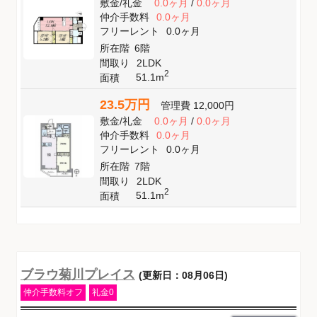
敷金
/
礼金
0.0ヶ月
/
0.0ヶ月
仲介手数料
0.0ヶ月
フリーレント
0.0ヶ月
所在階
6階
間取り
2LDK
2
51.1m
面積
23.5万円
管理費
12,000円
敷金
/
礼金
0.0ヶ月
/
0.0ヶ月
仲介手数料
0.0ヶ月
フリーレント
0.0ヶ月
所在階
7階
間取り
2LDK
2
51.1m
面積
ブラウ菊川プレイス
(更新日：08月06日)
仲介手数料オフ
礼金0