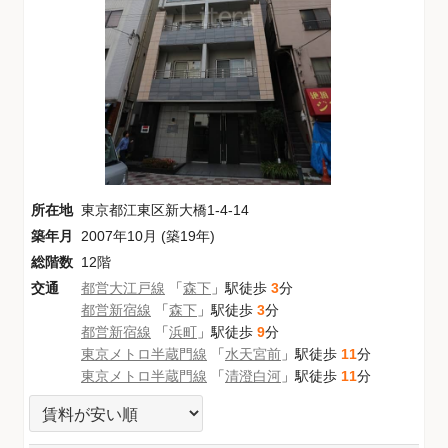
所在地
東京都江東区新大橋1-4-14
築年月
2007年10月 (築19年)
総階数
12階
交通
都営大江戸線
「
森下
」駅徒歩
3
分
都営新宿線
「
森下
」駅徒歩
3
分
都営新宿線
「
浜町
」駅徒歩
9
分
東京メトロ半蔵門線
「
水天宮前
」駅徒歩
11
分
東京メトロ半蔵門線
「
清澄白河
」駅徒歩
11
分