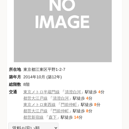
所在地
東京都江東区平野1-2-7
築年月
2014年10月 (築12年)
総階数
8階
交通
東京メトロ半蔵門線
「
清澄白河
」駅徒歩
4
分
都営大江戸線
「
清澄白河
」駅徒歩
4
分
東京メトロ東西線
「
門前仲町
」駅徒歩
8
分
都営大江戸線
「
門前仲町
」駅徒歩
8
分
都営新宿線
「
森下
」駅徒歩
14
分