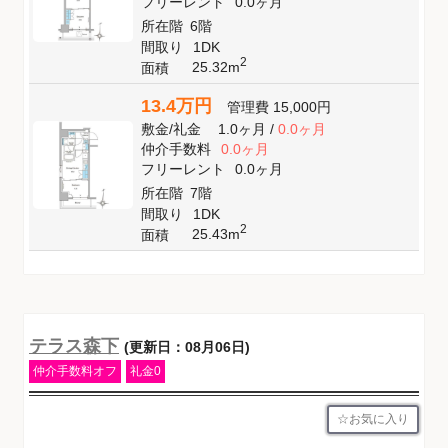
フリーレント
0.0ヶ月
所在階
6階
間取り
1DK
2
25.32m
面積
13.4万円
管理費
15,000円
敷金
/
礼金
1.0ヶ月
/
0.0ヶ月
仲介手数料
0.0ヶ月
フリーレント
0.0ヶ月
所在階
7階
間取り
1DK
2
25.43m
面積
テラス森下
(更新日：08月06日)
仲介手数料オフ
礼金0
お気に入り