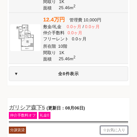
間取り
1K
2
25.46m
面積
12.4万円
管理費
10,000円
敷金
/
礼金
0.0ヶ月
/
0.0ヶ月
仲介手数料
0.0ヶ月
フリーレント
0.0ヶ月
所在階
10階
間取り
1K
2
25.46m
面積
全8件表示
ガリシア森下5
(更新日：08月06日)
仲介手数料オフ
礼金0
お気に入り
分譲賃貸