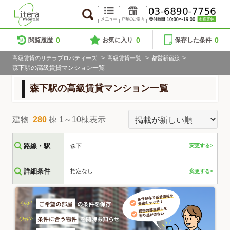
0
0
0
閲覧履歴
お気に入り
保存した条件
>
>
>
高級賃貸のリテラプロパティーズ
高級賃貸一覧
都営新宿線
森下駅の高級賃貸マンション一覧
森下駅の高級賃貸マンション一覧
建物
280
棟 1～10棟表示
路線・駅
森下
変更する>
詳細条件
指定なし
変更する>