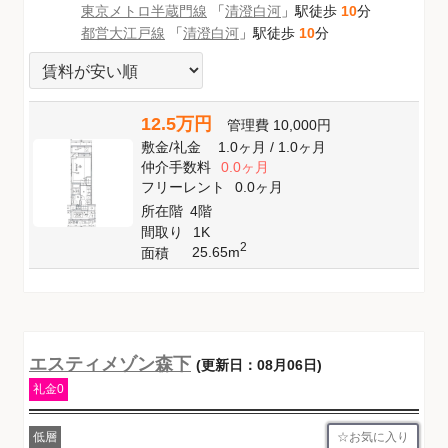
東京メトロ半蔵門線
「
清澄白河
」駅徒歩
10
分
都営大江戸線
「
清澄白河
」駅徒歩
10
分
12.5万円
管理費
10,000円
敷金
/
礼金
1.0ヶ月
/
1.0ヶ月
仲介手数料
0.0ヶ月
フリーレント
0.0ヶ月
所在階
4階
間取り
1K
2
25.65m
面積
エスティメゾン森下
(更新日：08月06日)
礼金0
お気に入り
低層