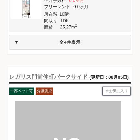
仲介手数料
0.0ヶ月
フリーレント
0.0ヶ月
所在階
10階
間取り
1DK
2
25.27m
面積
全4件表示
レガリス門前仲町パークサイド
(更新日：08月05日)
お気に入り
一部ペット可
分譲賃貸