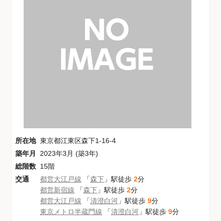
所在地
東京都江東区森下1-16-4
築年月
2023年3月 (築3年)
総階数
15階
交通
都営大江戸線
「
森下
」駅徒歩
2
分
都営新宿線
「
森下
」駅徒歩
2
分
都営大江戸線
「
清澄白河
」駅徒歩
9
分
東京メトロ半蔵門線
「
清澄白河
」駅徒歩
9
分