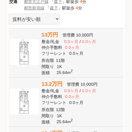
交通
都営大江戸線
「
森下
」駅徒歩
4
分
都営新宿線
「
森下
」駅徒歩
4
分
13万円
管理費
10,000円
敷金
/
礼金
0.0ヶ月
/
0.0ヶ月
仲介手数料
0.0ヶ月
フリーレント
0.0ヶ月
所在階
11階
間取り
1K
2
25.64m
面積
13.2万円
管理費
10,000円
敷金
/
礼金
0.0ヶ月
/
0.0ヶ月
仲介手数料
0.0ヶ月
フリーレント
0.0ヶ月
所在階
12階
間取り
1K
2
25.64m
面積