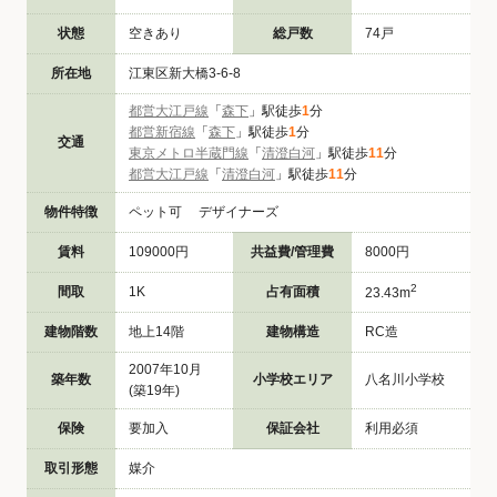
状態
空きあり
総戸数
74戸
所在地
江東区新大橋3-6-8
都営大江戸線
「
森下
」駅徒歩
1
分
都営新宿線
「
森下
」駅徒歩
1
分
交通
東京メトロ半蔵門線
「
清澄白河
」駅徒歩
11
分
都営大江戸線
「
清澄白河
」駅徒歩
11
分
物件特徴
ペット可 デザイナーズ
賃料
109000円
共益費/管理費
8000円
2
間取
1K
占有面積
23.43m
建物階数
地上14階
建物構造
RC造
2007年10月
築年数
小学校エリア
八名川小学校
(築19年)
保険
要加入
保証会社
利用必須
取引形態
媒介