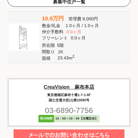
募集中住戸一覧
10.9万円
管理費
8,000円
敷金
/
礼金
1.0ヶ月
/
1.0ヶ月
仲介手数料
0.0ヶ月
フリーレント
0.0ヶ月
所在階
5階
間取り
1K
2
23.43m
面積
CreaVision 麻布本店
東京都港区麻布十番1-7-1-6F
国土交通大臣(1)第10590号
03-6890-7756
受付時間
10：00～19：00【水曜定休】