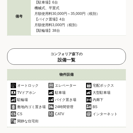
【駐車場】6台
機械式、平置式
月額使用料30,000円～35,000円（税別）
備考
【バイク置場】4台
月額使用料3,000円（税別）
【駐輪場】38台
コンフォリア森下の
設備一覧
物件設備
オートロック
エレベーター
宅配ボックス
TVドアホン
駐車場
大型駐車場
駐輪場
バイク置き場
内廊下
敷地内ゴミ置き場
24時間管理
BS
CS
CATV
インターネット
閑静な住宅街