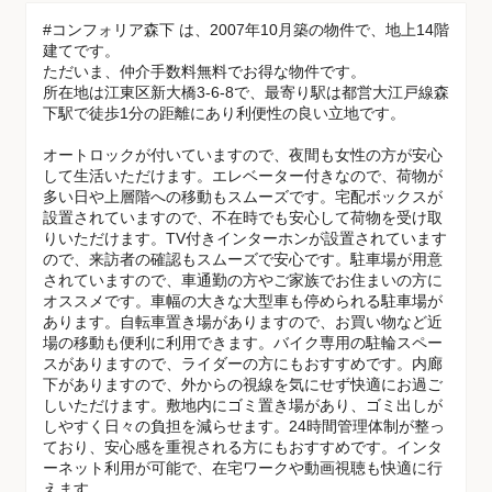
#コンフォリア森下 は、2007年10月築の物件で、地上14階
建てです。
ただいま、仲介手数料無料でお得な物件です。
所在地は江東区新大橋3-6-8で、最寄り駅は都営大江戸線森
下駅で徒歩1分の距離にあり利便性の良い立地です。
オートロックが付いていますので、夜間も女性の方が安心
して生活いただけます。エレベーター付きなので、荷物が
多い日や上層階への移動もスムーズです。宅配ボックスが
設置されていますので、不在時でも安心して荷物を受け取
りいただけます。TV付きインターホンが設置されています
ので、来訪者の確認もスムーズで安心です。駐車場が用意
されていますので、車通勤の方やご家族でお住まいの方に
オススメです。車幅の大きな大型車も停められる駐車場が
あります。自転車置き場がありますので、お買い物など近
場の移動も便利に利用できます。バイク専用の駐輪スペー
スがありますので、ライダーの方にもおすすめです。内廊
下がありますので、外からの視線を気にせず快適にお過ご
しいただけます。敷地内にゴミ置き場があり、ゴミ出しが
しやすく日々の負担を減らせます。24時間管理体制が整っ
ており、安心感を重視される方にもおすすめです。インタ
ーネット利用が可能で、在宅ワークや動画視聴も快適に行
えます。