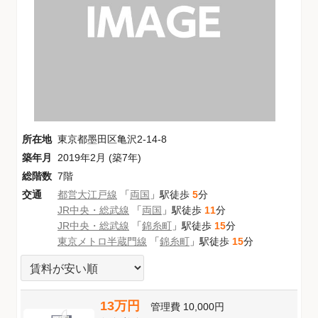
所在地
東京都墨田区亀沢2-14-8
築年月
2019年2月 (築7年)
総階数
7階
交通
都営大江戸線
「
両国
」駅徒歩
5
分
JR中央・総武線
「
両国
」駅徒歩
11
分
JR中央・総武線
「
錦糸町
」駅徒歩
15
分
東京メトロ半蔵門線
「
錦糸町
」駅徒歩
15
分
13万円
管理費
10,000円