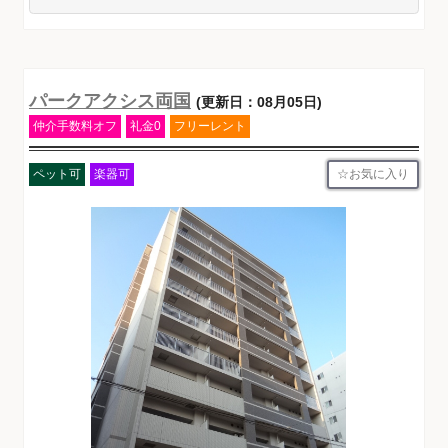
パークアクシス両国
(更新日：08月05日)
仲介手数料オフ
礼金0
フリーレント
お気に入り
ペット可
楽器可