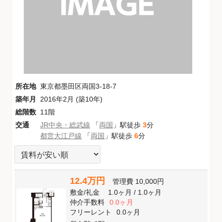
所在地
東京都墨田区両国3-18-7
築年月
2016年2月 (築10年)
総階数
11階
交通
JR中央・総武線
「
両国
」駅徒歩
3
分
都営大江戸線
「
両国
」駅徒歩
6
分
12.4万円
管理費
10,000円
敷金
/
礼金
1.0ヶ月
/
1.0ヶ月
仲介手数料
0.0ヶ月
フリーレント
0.0ヶ月