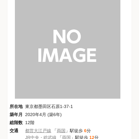
所在地
東京都墨田区石原1-37-1
築年月
2020年4月 (築6年)
総階数
12階
交通
都営大江戸線
「
両国
」駅徒歩
6
分
JR中央・総武線
「
両国
」駅徒歩
12
分