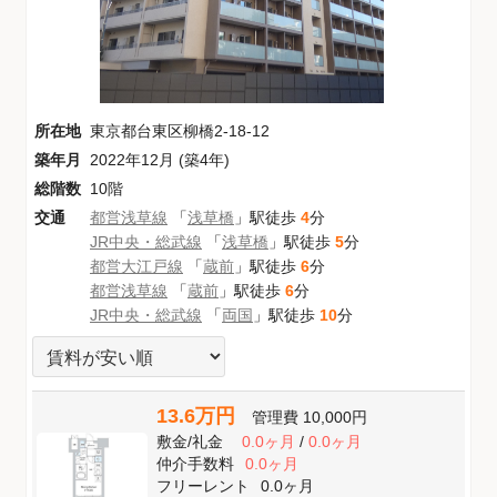
所在地
東京都台東区柳橋2-18-12
築年月
2022年12月 (築4年)
総階数
10階
交通
都営浅草線
「
浅草橋
」駅徒歩
4
分
JR中央・総武線
「
浅草橋
」駅徒歩
5
分
都営大江戸線
「
蔵前
」駅徒歩
6
分
都営浅草線
「
蔵前
」駅徒歩
6
分
JR中央・総武線
「
両国
」駅徒歩
10
分
13.6万円
管理費
10,000円
敷金
/
礼金
0.0ヶ月
/
0.0ヶ月
仲介手数料
0.0ヶ月
フリーレント
0.0ヶ月