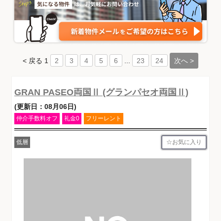
< 戻る
1
...
次へ >
2
3
4
5
6
23
24
GRAN PASEO両国Ⅱ (グランパセオ両国Ⅱ)
(更新日：08月06日)
仲介手数料オフ
礼金0
フリーレント
お気に入り
低層