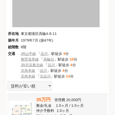
所在地
東京都港区高輪4-8-11
築年月
1979年7月 (築47年)
総階数
8階
交通
JR山手線
「
品川
」駅徒歩
4
分
都営浅草線
「
高輪台
」駅徒歩
10
分
JR京浜東北線
「
品川
」駅徒歩
4
分
京急本線
「
品川
」駅徒歩
4
分
京急本線
「
北品川
」駅徒歩
14
分
35万円
管理費
20,000円
敷金
/
礼金
1.0ヶ月
/
1.0ヶ月
仲介手数料
1.0ヶ月