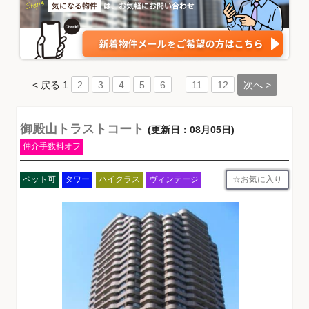
< 戻る
1
...
次へ >
2
3
4
5
6
11
12
御殿山トラストコート
(更新日：08月05日)
仲介手数料オフ
お気に入り
ペット可
タワー
ハイクラス
ヴィンテージ