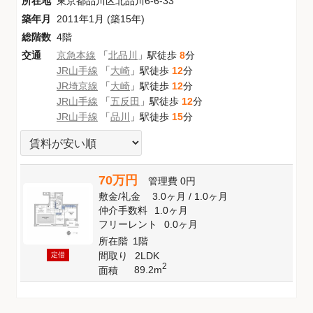
所在地
東京都品川区北品川6-6-33
築年月
2011年1月 (築15年)
総階数
4階
交通
京急本線
「
北品川
」駅徒歩
8
分
JR山手線
「
大崎
」駅徒歩
12
分
JR埼京線
「
大崎
」駅徒歩
12
分
JR山手線
「
五反田
」駅徒歩
12
分
JR山手線
「
品川
」駅徒歩
15
分
70万円
管理費
0円
敷金
/
礼金
3.0ヶ月
/
1.0ヶ月
仲介手数料
1.0ヶ月
フリーレント
0.0ヶ月
所在階
1階
間取り
2LDK
定借
2
89.2m
面積