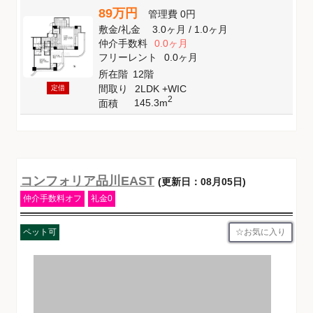
89万円
管理費
0円
敷金
/
礼金
3.0ヶ月
/
1.0ヶ月
仲介手数料
0.0ヶ月
フリーレント
0.0ヶ月
所在階
12階
間取り
2LDK +WIC
定借
2
145.3m
面積
コンフォリア品川EAST
(更新日：08月05日)
仲介手数料オフ
礼金0
お気に入り
ペット可