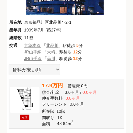
所在地
東京都品川区北品川4-2-1
築年月
1999年7月 (築27年)
総階数
11階
交通
京急本線
「
北品川
」駅徒歩
5
分
JR山手線
「
大崎
」駅徒歩
12
分
JR山手線
「
品川
」駅徒歩
12
分
17.9万円
管理費
0円
敷金
/
礼金
3.0ヶ月
/
0.0ヶ月
仲介手数料
0.0ヶ月
フリーレント
0.0ヶ月
所在階
10階
間取り
1K
定借
2
43.84m
面積