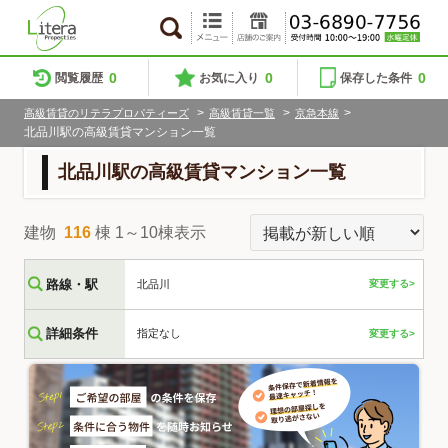
0
0
0
閲覧履歴
お気に入り
保存した条件
>
>
>
高級賃貸のリテラプロパティーズ
高級賃貸一覧
京急本線
北品川駅の高級賃貸マンション一覧
北品川駅の高級賃貸マンション一覧
建物
116
棟 1～10棟表示
路線・駅
北品川
変更する>
詳細条件
指定なし
変更する>