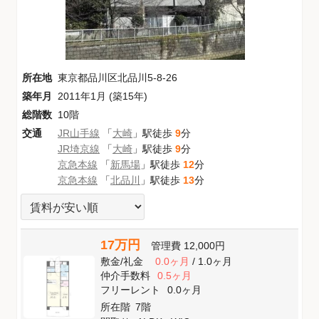
所在地
東京都品川区北品川5-8-26
築年月
2011年1月 (築15年)
総階数
10階
交通
JR山手線
「
大崎
」駅徒歩
9
分
JR埼京線
「
大崎
」駅徒歩
9
分
京急本線
「
新馬場
」駅徒歩
12
分
京急本線
「
北品川
」駅徒歩
13
分
17万円
管理費
12,000円
敷金
/
礼金
0.0ヶ月
/
1.0ヶ月
仲介手数料
0.5ヶ月
フリーレント
0.0ヶ月
所在階
7階