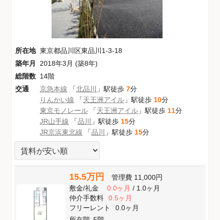
所在地
東京都品川区東品川1-3-18
築年月
2018年3月 (築8年)
総階数
14階
交通
京急本線
「
北品川
」駅徒歩
7
分
りんかい線
「
天王洲アイル
」駅徒歩
10
分
東京モノレール
「
天王洲アイル
」駅徒歩
11
分
JR山手線
「
品川
」駅徒歩
15
分
JR京浜東北線
「
品川
」駅徒歩
15
分
15.5万円
管理費
11,000円
敷金
/
礼金
0.0ヶ月
/
1.0ヶ月
仲介手数料
0.5ヶ月
フリーレント
0.0ヶ月
所在階
5階