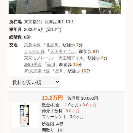
所在地
東京都品川区東品川1-10-1
築年月
2008年5月 (築18年)
総階数
8階
交通
京急本線
「
北品川
」駅徒歩
7
分
りんかい線
「
天王洲アイル
」駅徒歩
8
分
東京モノレール
「
天王洲アイル
」駅徒歩
8
分
JR山手線
「
品川
」駅徒歩
15
分
JR京浜東北線
「
品川
」駅徒歩
15
分
13.2万円
管理費
10,000円
敷金
/
礼金
1.0ヶ月
/
0.0ヶ月
仲介手数料
0.0ヶ月
フリーレント
0.0ヶ月
所在階
4階
間取り
1K