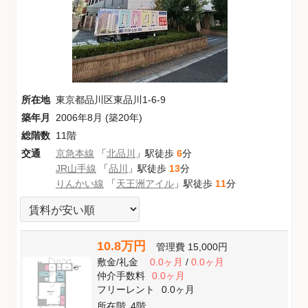
所在地
東京都品川区東品川1-6-9
築年月
2006年8月 (築20年)
総階数
11階
交通
京急本線
「
北品川
」駅徒歩
6
分
JR山手線
「
品川
」駅徒歩
13
分
りんかい線
「
天王洲アイル
」駅徒歩
11
分
10.8万円
管理費
15,000円
敷金
/
礼金
0.0ヶ月
/
0.0ヶ月
仲介手数料
0.0ヶ月
フリーレント
0.0ヶ月
所在階
4階