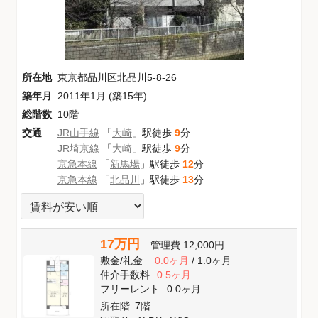
所在地
東京都品川区北品川5-8-26
築年月
2011年1月 (築15年)
総階数
10階
交通
JR山手線
「
大崎
」駅徒歩
9
分
JR埼京線
「
大崎
」駅徒歩
9
分
京急本線
「
新馬場
」駅徒歩
12
分
京急本線
「
北品川
」駅徒歩
13
分
17万円
管理費
12,000円
敷金
/
礼金
0.0ヶ月
/
1.0ヶ月
仲介手数料
0.5ヶ月
フリーレント
0.0ヶ月
所在階
7階