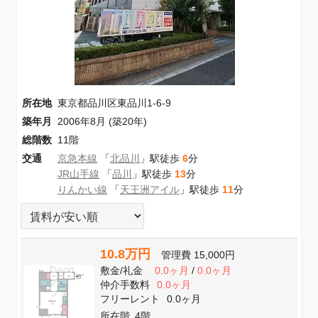
所在地
東京都品川区東品川1-6-9
築年月
2006年8月 (築20年)
総階数
11階
交通
京急本線
「
北品川
」駅徒歩
6
分
JR山手線
「
品川
」駅徒歩
13
分
りんかい線
「
天王洲アイル
」駅徒歩
11
分
10.8万円
管理費
15,000円
敷金
/
礼金
0.0ヶ月
/
0.0ヶ月
仲介手数料
0.0ヶ月
フリーレント
0.0ヶ月
所在階
4階