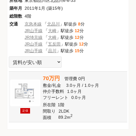
所在地
東京都品川区北品川6-6-33
築年月
2011年1月 (築15年)
総階数
4階
交通
京急本線
「
北品川
」駅徒歩
8
分
JR山手線
「
大崎
」駅徒歩
12
分
JR埼京線
「
大崎
」駅徒歩
12
分
JR山手線
「
五反田
」駅徒歩
12
分
JR山手線
「
品川
」駅徒歩
15
分
70万円
管理費
0円
敷金
/
礼金
3.0ヶ月
/
1.0ヶ月
仲介手数料
1.0ヶ月
フリーレント
0.0ヶ月
所在階
1階
間取り
2LDK
定借
2
89.2m
面積