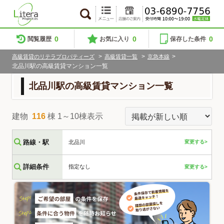
0
0
0
閲覧履歴
お気に入り
保存した条件
>
>
>
高級賃貸のリテラプロパティーズ
高級賃貸一覧
京急本線
北品川駅の高級賃貸マンション一覧
北品川駅の高級賃貸マンション一覧
建物
116
棟 1～10棟表示
路線・駅
北品川
変更する>
詳細条件
指定なし
変更する>