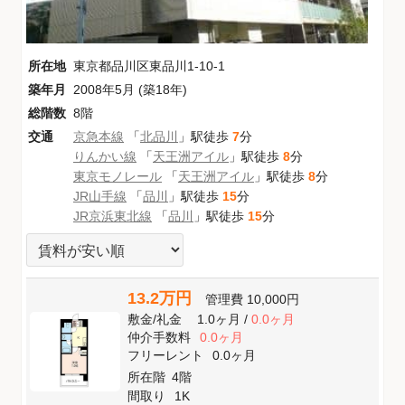
所在地
東京都品川区東品川1-10-1
築年月
2008年5月 (築18年)
総階数
8階
交通
京急本線
「
北品川
」駅徒歩
7
分
りんかい線
「
天王洲アイル
」駅徒歩
8
分
東京モノレール
「
天王洲アイル
」駅徒歩
8
分
JR山手線
「
品川
」駅徒歩
15
分
JR京浜東北線
「
品川
」駅徒歩
15
分
13.2万円
管理費
10,000円
敷金
/
礼金
1.0ヶ月
/
0.0ヶ月
仲介手数料
0.0ヶ月
フリーレント
0.0ヶ月
所在階
4階
間取り
1K