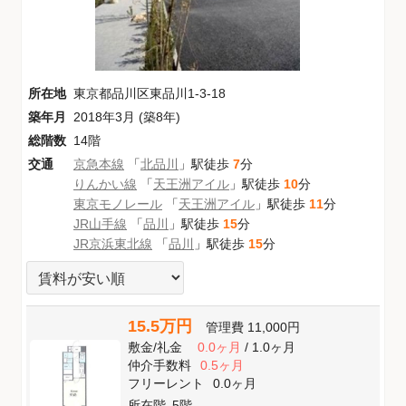
所在地
東京都品川区東品川1-3-18
築年月
2018年3月 (築8年)
総階数
14階
交通
京急本線
「
北品川
」駅徒歩
7
分
りんかい線
「
天王洲アイル
」駅徒歩
10
分
東京モノレール
「
天王洲アイル
」駅徒歩
11
分
JR山手線
「
品川
」駅徒歩
15
分
JR京浜東北線
「
品川
」駅徒歩
15
分
15.5万円
管理費
11,000円
敷金
/
礼金
0.0ヶ月
/
1.0ヶ月
仲介手数料
0.5ヶ月
フリーレント
0.0ヶ月
所在階
5階