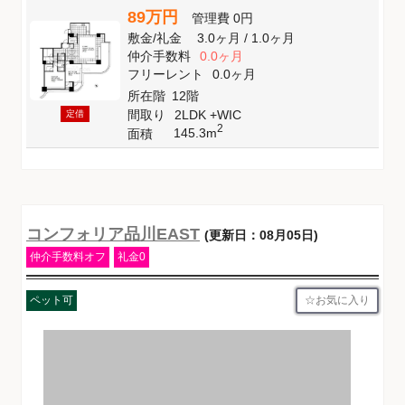
89万円
管理費
0円
敷金
/
礼金
3.0ヶ月
/
1.0ヶ月
仲介手数料
0.0ヶ月
フリーレント
0.0ヶ月
所在階
12階
間取り
2LDK +WIC
定借
2
145.3m
面積
コンフォリア品川EAST
(更新日：08月05日)
仲介手数料オフ
礼金0
お気に入り
ペット可