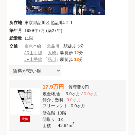
所在地
東京都品川区北品川4-2-1
築年月
1999年7月 (築27年)
総階数
11階
交通
京急本線
「
北品川
」駅徒歩
5
分
JR山手線
「
大崎
」駅徒歩
12
分
JR山手線
「
品川
」駅徒歩
12
分
17.9万円
管理費
0円
敷金
/
礼金
3.0ヶ月
/
0.0ヶ月
仲介手数料
0.0ヶ月
フリーレント
0.0ヶ月
所在階
10階
間取り
1K
定借
2
43.84m
面積