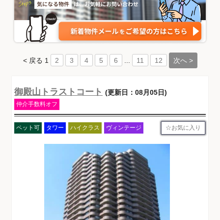
< 戻る
1
...
次へ >
2
3
4
5
6
11
12
御殿山トラストコート
(更新日：08月05日)
仲介手数料オフ
お気に入り
ペット可
タワー
ハイクラス
ヴィンテージ