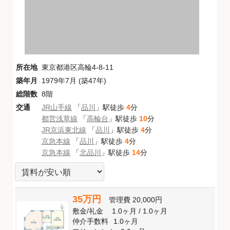
所在地
東京都港区高輪4-8-11
築年月
1979年7月 (築47年)
総階数
8階
交通
JR山手線
「
品川
」駅徒歩
4
分
都営浅草線
「
高輪台
」駅徒歩
10
分
JR京浜東北線
「
品川
」駅徒歩
4
分
京急本線
「
品川
」駅徒歩
4
分
京急本線
「
北品川
」駅徒歩
14
分
35万円
管理費
20,000円
敷金
/
礼金
1.0ヶ月
/
1.0ヶ月
仲介手数料
1.0ヶ月