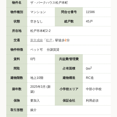
物件名
ザ・パークハウス松戸本町
物件種別
マンション
問合せ番号
11586
状態
空きなし
総戸数
45戸
所在地
松戸市本町2-2
交通
新京成線
「
松戸
」駅徒歩
2
分
物件特徴
ペット可 分譲賃貸
賃料
0円
共益費/管理費
2
間取
占有面積
0m
建物階数
地上10階
建物構造
RC造
2025年3月 (新
築年数
小学校エリア
中部小学校
築)
保険
要加入
保証会社
利用必須
取引形態
媒介