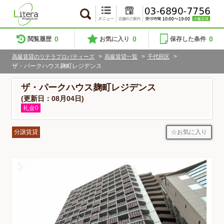
0
0
0
閲覧履歴
お気に入り
保存した条件
>
>
>
高級賃貸のリテラプロパティーズ
高級賃貸一覧
千代田区
ザ・パークハウス麹町レジデンス
ザ・パークハウス麹町レジデンス
(更新日：08月04日)
礼金0
お気に入り
分譲賃貸