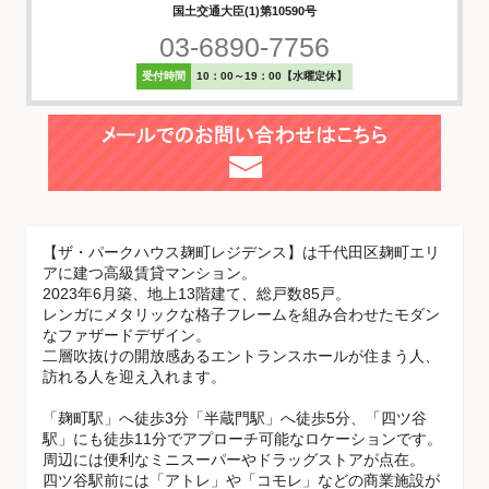
国土交通大臣(1)第10590号
03-6890-7756
受付時間
10：00～19：00【水曜定休】
【ザ・パークハウス麹町レジデンス】は千代田区麹町エリ
アに建つ高級賃貸マンション。
2023年6月築、地上13階建て、総戸数85戸。
レンガにメタリックな格子フレームを組み合わせたモダン
なファザードデザイン。
二層吹抜けの開放感あるエントランスホールが住まう人、
訪れる人を迎え入れます。
「麹町駅」へ徒歩3分「半蔵門駅」へ徒歩5分、「四ツ谷
駅」にも徒歩11分でアプローチ可能なロケーションです。
周辺には便利なミニスーパーやドラッグストアが点在。
四ツ谷駅前には「アトレ」や「コモレ」などの商業施設が