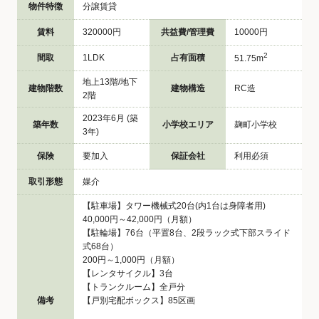
物件特徴
分譲賃貸
賃料
320000円
共益費/管理費
10000円
2
間取
1LDK
占有面積
51.75m
地上13階/地下
建物階数
建物構造
RC造
2階
2023年6月 (築
築年数
小学校エリア
麹町小学校
3年)
保険
要加入
保証会社
利用必須
取引形態
媒介
【駐車場】タワー機械式20台(内1台は身障者用)
40,000円～42,000円（月額）
【駐輪場】76台（平置8台、2段ラック式下部スライド
式68台）
200円～1,000円（月額）
【レンタサイクル】3台
【トランクルーム】全戸分
備考
【戸別宅配ボックス】85区画