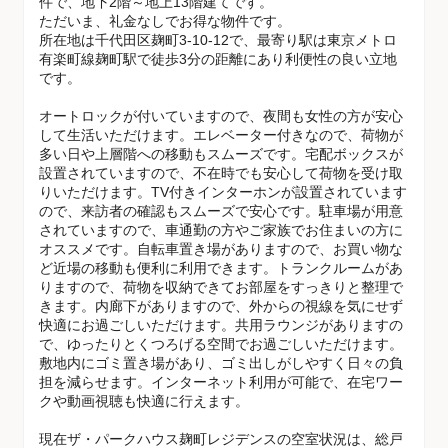
件で、地下2階～地上13階建てです。
ただいま、礼金なしでお得な物件です。
所在地は千代田区麹町3-10-12で、最寄り駅は東京メトロ
有楽町線麹町駅で徒歩3分の距離にあり利便性の良い立地
です。
オートロックが付いていますので、夜間も女性の方が安心
して生活いただけます。エレベーター付きなので、荷物が
多い日や上層階への移動もスムーズです。宅配ボックスが
設置されていますので、不在時でも安心して荷物を受け取
りいただけます。TV付きインターホンが設置されています
ので、来訪者の確認もスムーズで安心です。駐車場が用意
されていますので、車通勤の方やご家族でお住まいの方に
オススメです。自転車置き場がありますので、お買い物な
ど近場の移動も便利に利用できます。トランクルームがあ
りますので、荷物を収納できてお部屋をすっきりと整理で
きます。内廊下がありますので、外からの視線を気にせず
快適にお過ごしいただけます。共用ラウンジがありますの
で、ゆったりとくつろげる空間でお過ごしいただけます。
敷地内にゴミ置き場があり、ゴミ出しがしやすく日々の負
担を減らせます。インターネット利用が可能で、在宅ワー
クや動画視聴も快適に行えます。
現在ザ・パークハウス麹町レジデンスの空室状況は、総戸