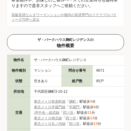
希望物件や、お探しのご条件ベースでの空室待ちも随時承
りますので是非スタッフへご依頼ください。
高級賃貸ならタワーマンションや都内の賃貸専門のリテラプロパテ
ィーズTOPへ戻る
ザ・パークハウス麹町レジデンスの
物件概要
物件名
ザ・パークハウス麹町レジデンス
物件種別
マンション
問合せ番号
9671
状態
空きあり
総戸数
85戸
所在地
千代田区麹町3-10-12
東京メトロ有楽町線
「
麹町
」駅徒歩
3
分
東京メトロ半蔵門線
「
半蔵門
」駅徒歩
4
分
交通
JR中央・総武線
「
四ツ谷
」駅徒歩
11
分
東京メトロ南北線
「
四ツ谷
」駅徒歩
13
分
東京メトロ丸ノ内線
「
四ツ谷
」駅徒歩
13
分