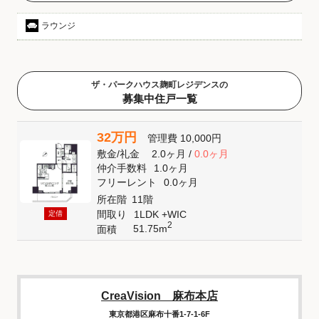
ラウンジ
ザ・パークハウス麹町レジデンスの
募集中住戸一覧
32万円
管理費
10,000円
敷金
/
礼金
2.0ヶ月
/
0.0ヶ月
仲介手数料
1.0ヶ月
フリーレント
0.0ヶ月
所在階
11階
間取り
1LDK +WIC
定借
2
51.75m
面積
CreaVision 麻布本店
東京都港区麻布十番1-7-1-6F