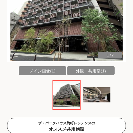
1
/
2
メイン画像(1)
外観・共用部(1)
ザ・パークハウス麹町レジデンスの
オススメ共用施設