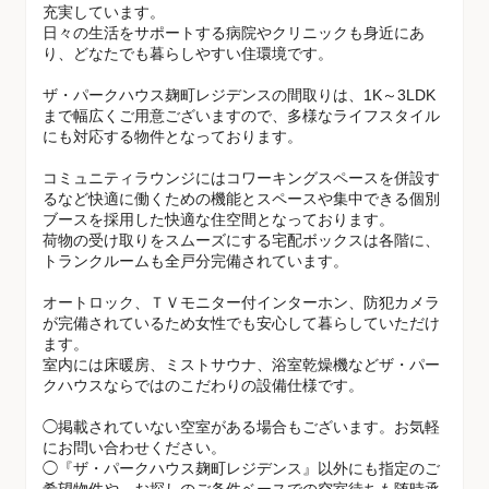
充実しています。
日々の生活をサポートする病院やクリニックも身近にあ
り、どなたでも暮らしやすい住環境です。
ザ・パークハウス麹町レジデンスの間取りは、1K～3LDK
まで幅広くご用意ございますので、多様なライフスタイル
にも対応する物件となっております。
コミュニティラウンジにはコワーキングスペースを併設す
るなど快適に働くための機能とスペースや集中できる個別
ブースを採用した快適な住空間となっております。
荷物の受け取りをスムーズにする宅配ボックスは各階に、
トランクルームも全戸分完備されています。
オートロック、ＴＶモニター付インターホン、防犯カメラ
が完備されているため女性でも安心して暮らしていただけ
ます。
室内には床暖房、ミストサウナ、浴室乾燥機などザ・パー
クハウスならではのこだわりの設備仕様です。
◯掲載されていない空室がある場合もございます。お気軽
にお問い合わせください。
◯『ザ・パークハウス麹町レジデンス』以外にも指定のご