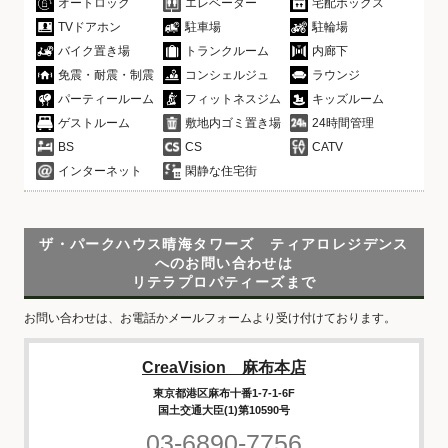
オートロック
エレベーター
宅配ボックス
TVドアホン
駐車場
駐輪場
バイク置き場
トランクルーム
内廊下
免震・耐震・制震
コンシェルジュ
ラウンジ
パーティールーム
フィットネスジム
キッズルーム
ゲストルーム
敷地内ゴミ置き場
24時間管理
BS
CS
CATV
インターネット
閑静な住宅街
ザ・パークハウス晴海タワーズ ティアロレジデンス
へのお問い合わせは
リテラプロパティーズまで
お問い合わせは、お電話かメールフォームより受け付けております。
CreaVision 麻布本店
東京都港区麻布十番1-7-1-6F
国土交通大臣(1)第10590号
03-6890-7756