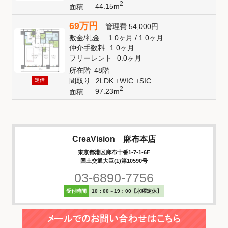
2
44.15m
面積
69万円
管理費
54,000円
敷金
/
礼金
1.0ヶ月
/
1.0ヶ月
仲介手数料
1.0ヶ月
フリーレント
0.0ヶ月
所在階
48階
間取り
2LDK +WIC +SIC
定借
2
97.23m
面積
CreaVision 麻布本店
東京都港区麻布十番1-7-1-6F
国土交通大臣(1)第10590号
03-6890-7756
受付時間
10：00～19：00【水曜定休】