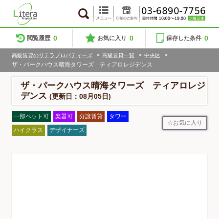
0
0
0
閲覧履歴
お気に入り
保存した条件
>
>
>
高級賃貸のリテラプロパティーズ
高級賃貸一覧
中央区
ザ・パークハウス晴海タワーズ ティアロレジデンス
ザ・パークハウス晴海タワーズ ティアロレジ
デンス
(更新日：08月05日)
一部ペット可
楽器可
分譲賃貸
タワー
お気に入り
ハイクラス
デザイナーズ