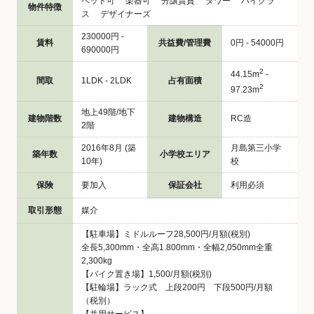
ペット可 楽器可 分譲賃貸 タワー ハイクラ
物件特徴
ス デザイナーズ
230000円 -
賃料
共益費/管理費
0円 - 54000円
690000円
2
44.15m
-
間取
1LDK - 2LDK
占有面積
2
97.23m
地上49階/地下
建物階数
建物構造
RC造
2階
2016年8月 (築
月島第三小学
築年数
小学校エリア
10年)
校
保険
要加入
保証会社
利用必須
取引形態
媒介
【駐車場】ミドルルーフ28,500円/月額(税別)
全長5,300mm・全高1.800mm・全幅2,050mm全重
2,300kg
【バイク置き場】1,500/月額(税別)
【駐輪場】ラック式 上段200円 下段500円/月額
（税別）