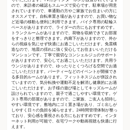
ので、来訪者の確認もスムーズで安心です。駐車場が用意
されていますので、車通勤の方やご家族でお住まいの方に
オススメです。自転車置き場がありますので、お買い物な
ど近場の移動も便利に利用できます。バイク専用の駐輪ス
ペースがありますので、ライダーの方にもおすすめです。
トランクルームがありますので、荷物を収納できてお部屋
をすっきりと整理できます。内廊下がありますので、外か
らの視線を気にせず快適にお過ごしいただけます。免震構
造なので、地震の揺れに強く安心してお住まいいただける
マンションです。丁寧で親切なコンシェルジュのサポート
がありますので、安心してお過ごしいただけます。共用ラ
ウンジがありますので、ゆったりとくつろげる空間でお過
ごしいただけます。パーティーなどのイベントが開催でき
る多目的ルームがあります。フィットネスジムが併設され
ていますので、気分転換や運動不足を解消し健康的にお過
ごしいただけます。お子様の遊び場としてキッズルームが
設けられていますので、親子で過ごしやすい環境です。ゲ
スト専用の部屋がありますので、ご家族、ご友人も招待し
やすい環境です。敷地内にゴミ置き場があり、ゴミ出しが
しやすく日々の負担を減らせます。24時間管理体制が整っ
ており、安心感を重視される方にもおすすめです。インタ
ーネット利用が可能で、在宅ワークや動画視聴も快適に行
えます。