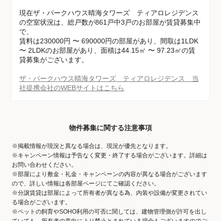
現在ザ・パークハウス晴海タワーズ ティアロレジデンス
の空室状況は、総戸数が861戸中3戸のお部屋が賃貸募集中
で、
賃料は230000円 〜 690000円の部屋があり、間取は1LDK
〜 2LDKのお部屋があり、面積は44.15㎡ 〜 97.23㎡の賃
貸募集がございます。
ザ・パークハウス晴海タワーズ ティアロレジデンス 当
社提携会社のWEBサイトはこちら
物件募集に関する注意事項
※掲載情報が現況と異なる場合は、現況が優先となります。
※キャンペーン情報は予告なく変更・終了する場合がございます。詳細は
お問い合わせください。
※部屋により敷金・礼金・キャンペーンの内容が異なる場合がございます
ので、詳しい情報は各部屋ページにてご確認ください。
※分譲賃貸は部屋によって所有者が異なる為、内装や設備が変更されてい
る場合がございます。
※ペットの飼育やSOHO利用の可否に関しては、建物管理側が許可を出し
ていても、所有者の意向により禁止とされている場合もございますのでご