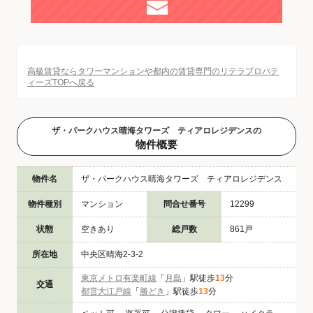
高級賃貸ならタワーマンションや都内の賃貸専門のリテラプロパテ
ィーズTOPへ戻る
ザ・パークハウス晴海タワーズ ティアロレジデンスの
物件概要
物件名
ザ・パークハウス晴海タワーズ ティアロレジデンス
物件種別
マンション
問合せ番号
12299
状態
空きあり
総戸数
861戸
所在地
中央区晴海2-3-2
東京メトロ有楽町線
「
月島
」駅徒歩
13
分
交通
都営大江戸線
「
勝どき
」駅徒歩
13
分