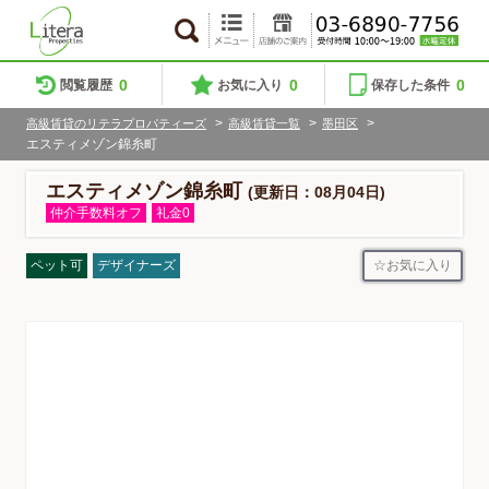
0
0
0
閲覧履歴
お気に入り
保存した条件
>
>
>
高級賃貸のリテラプロパティーズ
高級賃貸一覧
墨田区
エスティメゾン錦糸町
エスティメゾン錦糸町
(更新日：08月04日)
仲介手数料オフ
礼金0
お気に入り
ペット可
デザイナーズ