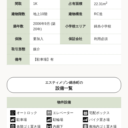
2
間取
1K
占有面積
22.31m
建物階数
地上10階
建物構造
RC造
2006年9月 (築
築年数
小学校エリア
錦糸小学校
20年)
保険
要加入
保証会社
利用必須
取引形態
媒介
備考
【駐車場】有
エスティメゾン錦糸町の
設備一覧
物件設備
オートロック
エレベーター
宅配ボックス
駐車場
駐輪場
バイク置き場
各階ゴミ置き場
内廊下
敷地内ゴミ置き場