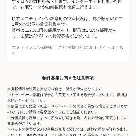
すく日々の負担を減らせます。インターネット利用が可能
で、在宅ワークや動画視聴も快適に行えます。
現在エスティメゾン錦糸町の空室状況は、総戸数が54戸中
1戸のお部屋が賃貸募集中で、
賃料は127000円の部屋があり、間取は1Kのお部屋があ
り、面積は22.31㎡の賃貸募集がございます。
エスティメゾン錦糸町 当社提携会社のWEBサイトはこち
ら
物件募集に関する注意事項
※掲載情報が現況と異なる場合は、現況が優先となります。
※キャンペーン情報は予告なく変更・終了する場合がございます。詳細は
お問い合わせください。
※部屋により敷金・礼金・キャンペーンの内容が異なる場合がございます
ので、詳しい情報は各部屋ページにてご確認ください。
※分譲賃貸は部屋によって所有者が異なる為、内装や設備が変更されてい
る場合がございます。
※ペットの飼育やSOHO利用の可否に関しては、建物管理側が許可を出し
ていても、所有者の意向により禁止とされている場合もございますのでご