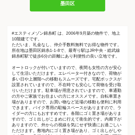
墨田区
#エスティメゾン錦糸町 は、2006年9月築の物件で、地上
10階建てです。
ただいま、礼金なし、仲介手数料無料でお得な物件です。
所在地は墨田区錦糸1-1-8で、最寄り駅はJR中央・総武線
錦糸町駅で徒歩6分の距離にあり利便性の良い立地です。
オートロックが付いていますので、夜間も女性の方が安心
して生活いただけます。エレベーター付きなので、荷物が
多い日や上層階への移動もスムーズです。宅配ボックスが
設置されていますので、不在時でも安心して荷物を受け取
りいただけます。駐車場が用意されていますので、車通勤
の方やご家族でお住まいの方にオススメです。自転車置き
場がありますので、お買い物など近場の移動も便利に利用
できます。バイク専用の駐輪スペースがありますので、ラ
イダーの方にもおすすめです。各階にゴミ置き場がありま
すので、ゴミ出しがこまめに行えて衛生的です。内廊下が
ありますので、外からの視線を気にせず快適にお過ごしい
ただけます。敷地内にゴミ置き場があり、ゴミ出しがしや