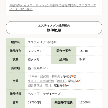
高級賃貸ならタワーマンションや都内の賃貸専門のリテラプロパテ
ィーズTOPへ戻る
エスティメゾン錦糸町の
物件概要
物件名
エスティメゾン錦糸町
物件種別
マンション
問合せ番号
15248
状態
空きあり
総戸数
54戸
所在地
墨田区錦糸1-1-8
JR中央・総武線
「
錦糸町
」駅徒歩
6
分
交通
東京メトロ半蔵門線
「
錦糸町
」駅徒歩
6
分
都営新宿線
「
菊川
」駅徒歩
15
分
物件特徴
ペット可 デザイナーズ
賃料
127000円
共益費/管理費
12000円