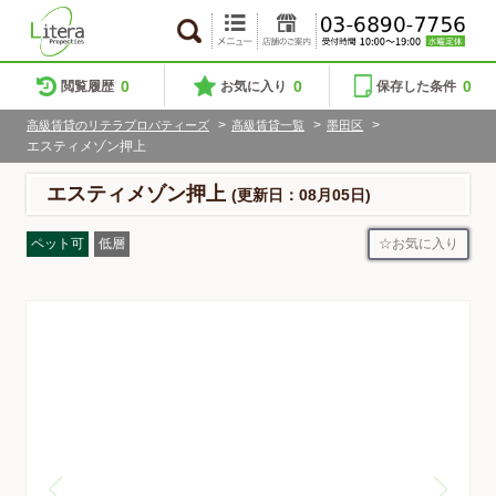
0
0
0
閲覧履歴
お気に入り
保存した条件
>
>
>
高級賃貸のリテラプロパティーズ
高級賃貸一覧
墨田区
エスティメゾン押上
エスティメゾン押上
(更新日：08月05日)
お気に入り
ペット可
低層