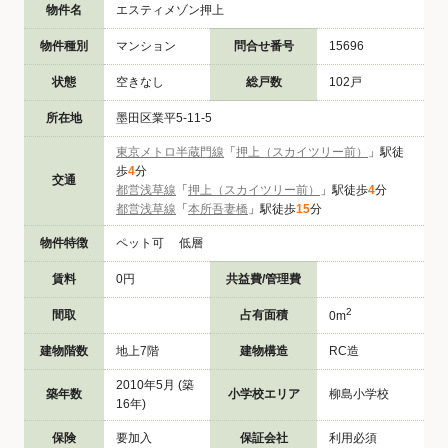
物件名
エスティメゾン押上
物件種別
マンション
問合せ番号
15696
状態
空きなし
総戸数
102戸
所在地
墨田区業平5-11-5
東京メトロ半蔵門線
「
押上（スカイツリー前）
」駅徒
歩
4
分
交通
都営浅草線
「
押上（スカイツリー前）
」駅徒歩
4
分
都営浅草線
「
本所吾妻橋
」駅徒歩
15
分
物件特徴
ペット可 低層
賃料
0円
共益費/管理費
2
間取
占有面積
0m
建物階数
地上7階
建物構造
RC造
2010年5月 (築
築年数
小学校エリア
柳島小学校
16年)
保険
要加入
保証会社
利用必須