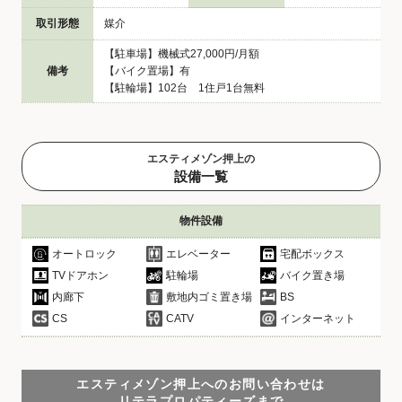
取引形態
媒介
【駐車場】機械式27,000円/月額
備考
【バイク置場】有
【駐輪場】102台 1住戸1台無料
エスティメゾン押上の
設備一覧
物件設備
オートロック
エレベーター
宅配ボックス
TVドアホン
駐輪場
バイク置き場
内廊下
敷地内ゴミ置き場
BS
CS
CATV
インターネット
エスティメゾン押上へのお問い合わせは
リテラプロパティーズまで