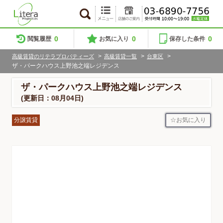
0
0
0
閲覧履歴
お気に入り
保存した条件
>
>
>
高級賃貸のリテラプロパティーズ
高級賃貸一覧
台東区
ザ・パークハウス上野池之端レジデンス
ザ・パークハウス上野池之端レジデンス
(更新日：08月04日)
お気に入り
分譲賃貸