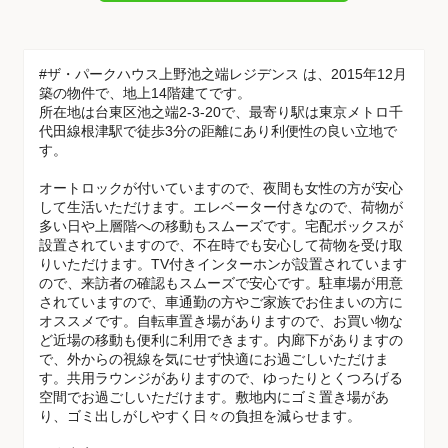
#ザ・パークハウス上野池之端レジデンス は、2015年12月
築の物件で、地上14階建てです。
所在地は台東区池之端2-3-20で、最寄り駅は東京メトロ千
代田線根津駅で徒歩3分の距離にあり利便性の良い立地で
す。
オートロックが付いていますので、夜間も女性の方が安心
して生活いただけます。エレベーター付きなので、荷物が
多い日や上層階への移動もスムーズです。宅配ボックスが
設置されていますので、不在時でも安心して荷物を受け取
りいただけます。TV付きインターホンが設置されています
ので、来訪者の確認もスムーズで安心です。駐車場が用意
されていますので、車通勤の方やご家族でお住まいの方に
オススメです。自転車置き場がありますので、お買い物な
ど近場の移動も便利に利用できます。内廊下がありますの
で、外からの視線を気にせず快適にお過ごしいただけま
す。共用ラウンジがありますので、ゆったりとくつろげる
空間でお過ごしいただけます。敷地内にゴミ置き場があ
り、ゴミ出しがしやすく日々の負担を減らせます。