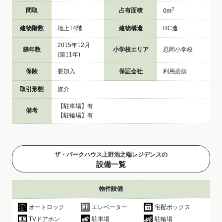
2
間取
占有面積
0m
建物階数
地上14階
建物構造
RC造
2015年12月
築年数
小学校エリア
忍岡小学校
(築11年)
保険
要加入
保証会社
利用必須
取引形態
媒介
【駐車場】有
備考
【駐輪場】有
ザ・パークハウス上野池之端レジデンスの
設備一覧
物件設備
オートロック
エレベーター
宅配ボックス
TVドアホン
駐車場
駐輪場