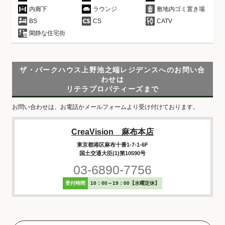
内廊下
ラウンジ
敷地内ゴミ置き場
BS
CS
CATV
閑静な住宅街
ザ・パークハウス上野池之端レジデンスへのお問い合
わせは
リテラプロパティーズまで
お問い合わせは、お電話かメールフォームより受け付けております。
CreaVision 麻布本店
東京都港区麻布十番1-7-1-6F
国土交通大臣(1)第10590号
03-6890-7756
受付時間
10：00～19：00【水曜定休】