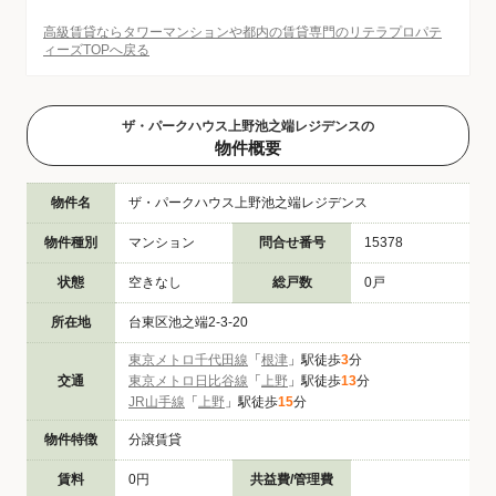
高級賃貸ならタワーマンションや都内の賃貸専門のリテラプロパテ
ィーズTOPへ戻る
ザ・パークハウス上野池之端レジデンスの
物件概要
物件名
ザ・パークハウス上野池之端レジデンス
物件種別
マンション
問合せ番号
15378
状態
空きなし
総戸数
0戸
所在地
台東区池之端2-3-20
東京メトロ千代田線
「
根津
」駅徒歩
3
分
交通
東京メトロ日比谷線
「
上野
」駅徒歩
13
分
JR山手線
「
上野
」駅徒歩
15
分
物件特徴
分譲賃貸
賃料
0円
共益費/管理費