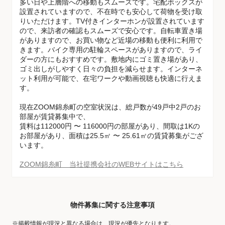
多い日や上層階への移動もスムーズです。宅配ボックスが
設置されていますので、不在時でも安心して荷物を受け取
りいただけます。TV付きインターホンが設置されています
ので、来訪者の確認もスムーズで安心です。自転車置き場
がありますので、お買い物など近場の移動も便利に利用で
きます。バイク専用の駐輪スペースがありますので、ライ
ダーの方にもおすすめです。敷地内にゴミ置き場があり、
ゴミ出しがしやすく日々の負担を減らせます。インターネ
ット利用が可能で、在宅ワークや動画視聴も快適に行えま
す。
現在ZOOM錦糸町の空室状況は、総戸数が49戸中2戸のお
部屋が賃貸募集中で、
賃料は112000円 〜 116000円の部屋があり、間取は1Kの
お部屋があり、面積は25.5㎡ 〜 25.61㎡の賃貸募集がござ
います。
ZOOM錦糸町 当社提携会社のWEBサイトはこちら
物件募集に関する注意事項
※掲載情報が現況と異なる場合は、現況が優先となります。