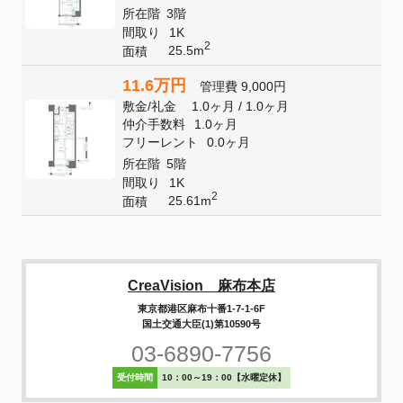
所在階
3階
間取り
1K
2
25.5m
面積
11.6万円
管理費
9,000円
敷金
/
礼金
1.0ヶ月
/
1.0ヶ月
仲介手数料
1.0ヶ月
フリーレント
0.0ヶ月
所在階
5階
間取り
1K
2
25.61m
面積
CreaVision 麻布本店
東京都港区麻布十番1-7-1-6F
国土交通大臣(1)第10590号
03-6890-7756
受付時間
10：00～19：00【水曜定休】