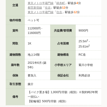
東京メトロ半蔵門線
「
錦糸町
」駅徒歩
4
分
交通
都営新宿線
「
住吉
」駅徒歩
12
分
東京メトロ半蔵門線
「
住吉
」駅徒歩
12
分
物件特徴
ペット可
112000円 -
賃料
共益費/管理費
9000円
116000円
2
25.5m
-
間取
1K
占有面積
2
25.61m
建物階数
地上14階
建物構造
RC造
2021年6月 (築
築年数
小学校エリア
菊川小学校
5年)
保険
要加入
保証会社
利用必須
取引形態
媒介
【バイク置き場】1,000円/月額（税別）※契約時2年間
備考
一括払い
【駐輪場】500円/月額（税別）