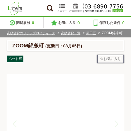
0
0
0
閲覧履歴
お気に入り
保存した条件
>
>
>
ZOOM錦糸町
高級賃貸のリテラプロパティーズ
高級賃貸一覧
墨田区
ZOOM錦糸町
(更新日：08月05日)
お気に入り
ペット可