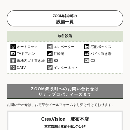
ZOOM錦糸町の
設備一覧
物件設備
オートロック
エレベーター
宅配ボックス
TVドアホン
駐輪場
バイク置き場
敷地内ゴミ置き場
BS
CS
CATV
インターネット
ZOOM錦糸町へのお問い合わせは
リテラプロパティーズまで
お問い合わせは、お電話かメールフォームより受け付けております。
CreaVision 麻布本店
東京都港区麻布十番1-7-1-6F