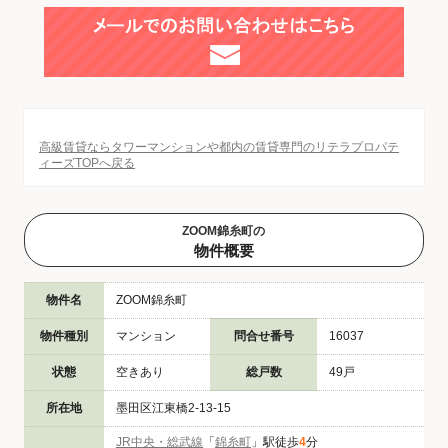
高級賃貸ならタワーマンションや都内の賃貸専門のリテラプロパテ
ィーズTOPへ戻る
ZOOM錦糸町の
物件概要
物件名
ZOOM錦糸町
物件種別
マンション
問合せ番号
16037
状態
空きあり
総戸数
49戸
所在地
墨田区江東橋2-13-15
JR中央・総武線
「
錦糸町
」駅徒歩
4
分