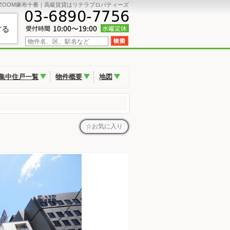
ZOOM麻布十番｜高級賃貸はリテラプロパティーズ
する
集中住戸一覧
物件概要
地図
お気に入り