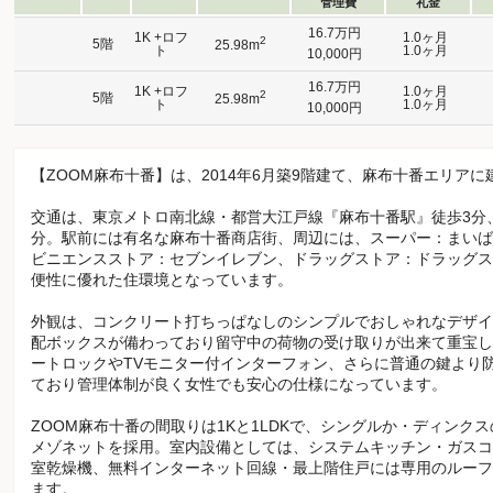
管理費
礼金
16.7万円
1K +ロフ
1.0ヶ月
2
5階
25.98m
ト
1.0ヶ月
10,000円
16.7万円
1K +ロフ
1.0ヶ月
2
5階
25.98m
ト
1.0ヶ月
10,000円
【ZOOM麻布十番】は、2014年6月築9階建て、麻布十番エリア
交通は、東京メトロ南北線・都営大江戸線『麻布十番駅』徒歩3分
分。駅前には有名な麻布十番商店街、周辺には、スーパー：まいば
ビニエンスストア：セブンイレブン、ドラッグストア：ドラッグス
便性に優れた住環境となっています。
外観は、コンクリート打ちっぱなしのシンプルでおしゃれなデザイ
配ボックスが備わっており留守中の荷物の受け取りが出来て重宝し
ートロックやTVモニター付インターフォン、さらに普通の鍵より
ており管理体制が良く女性でも安心の仕様になっています。
ZOOM麻布十番の間取りは1Kと1LDKで、シングルか・ディンク
メゾネットを採用。室内設備としては、システムキッチン・ガスコ
室乾燥機、無料インターネット回線・最上階住戸には専用のルーフ
ます。