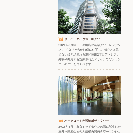
ザ・パークハウス三田タワー
2021年3月築、三菱地所の新築タワーレジデン
ス。 イタリア大使館側に位置し、都心とは思
えないほど緑溢れる港区三田2丁目アドレス。
外観や共用部も洗練されたデザインでワンラン
ク上の生活をおくれます。
パークコート赤坂檜町ザ・タワー
2018年2月、東京ミッドタウンの隣に誕生した
三井不動産企画の大規模再開発タワーマンショ