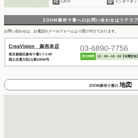
CATV
インターネッ
ZOOM麻布十番へのお問い合わせは
リテラ
お問い合わせは、お電話かメールフォームより受け付けております。
03-6890-7756
CreaVision 麻布本店
東京都港区麻布十番1-7-1-6F
受付時間
10：00～19：00【水曜定休
国土交通大臣(1)第10590号
地図
ZOOM麻布十番の