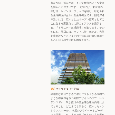
豊かな緑、遥かな海、まるで離宮のような安寧
を得られる住まいです。 周辺には、東京湾の
架け橋、レインボーブリッジを臨む、緑あふれ
る生活街区緑あふれる生活街区です。旧海岸通
り沿いには、広々としたオープン空間としてこ
こに住まう家族たちに緑のオアシスを提供す
る、「トリニティ芝浦緑地」があります。その
他にも、周辺には、オフィス街、ホテル、大型
商業施設などありますので休日のお買い物はも
ちろん日々の生活にも困りません。
プラウドタワー芝浦
独創的な木目でまるで都心に立ち上がる大樹の
ような存在感を放つ外観デザインのタワーレジ
デンスです。吹き抜けの開放感を建物内部にま
でとりこむ、どこまでも明るく、広々したエン
トランスホール。 水景のプライベートガーデ
ンを借景にした、まるでリゾートのような景色