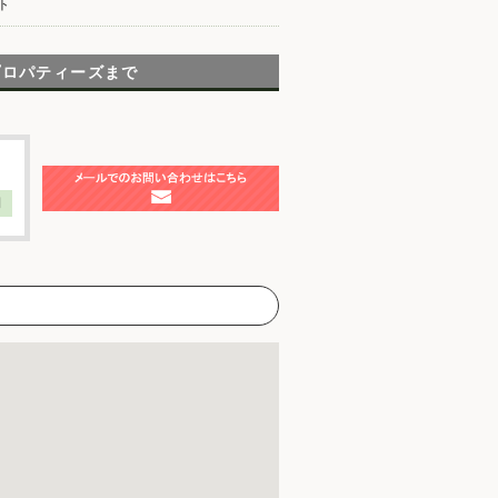
ト
プロパティーズまで
】