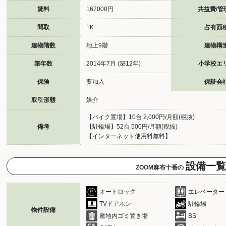
賃料
167000円
共益費/管
間取
1K
占有面
建物階数
地上9階
建物構
築年数
2014年7月 (築12年)
小学校エ
保険
要加入
保証会
取引形態
媒介
【バイク置場】10台 2,000円/月額(税抜)
備考
【駐輪場】52台 500円/月額(税抜)
【インターネット使用料無料】
設備一覧
ZOOM麻布十番の
オートロック
エレベーター
TVドアホン
駐輪場
物件設備
敷地内ゴミ置き場
BS