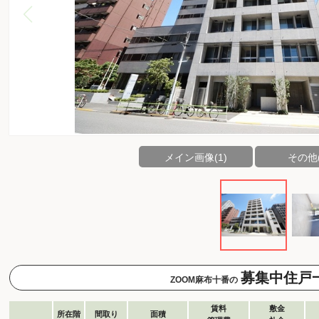
メイン画像(1)
その他(
募集中住戸
ZOOM麻布十番の
賃料
敷金
所在階
間取り
面積