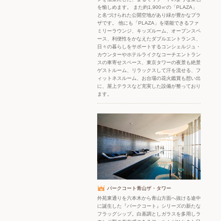
を愉しめます。 また約1,900㎡の「PLAZA」
と名づけられた公開空地があり緑が豊かなプラ
ザです。 他にも「PLAZA」を堪能できるファ
ミリーラウンジ、キッズルーム、オープンスペ
ース、利便性をかなえたダブルエントランス、
日々の暮らしをサポートするコンシェルジュ・
カウンターやホテルライクなコーチエントラン
スの車寄せスペース、東京タワーの夜景も絶景
ゲストルーム、リラックスして汗を流せる、フ
ィットネスルーム、お台場の花火鑑賞も想い出
に、屋上テラスなど充実した設備が整っており
ます。
パークコート青山ザ・タワー
外苑東通りを六本木から青山方面へ抜ける途中
に誕生した『パークコート』シリーズの新たな
フラッグシップ。白基調としガラスを多用しラ