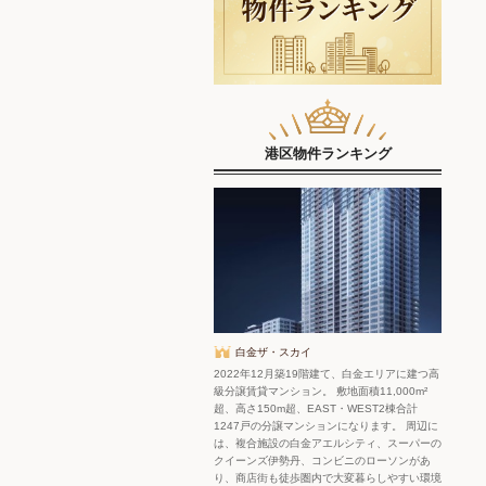
港区物件ランキング
白金ザ・スカイ
2022年12月築19階建て、白金エリアに建つ高
級分譲賃貸マンション。 敷地面積11,000m²
超、高さ150m超、EAST・WEST2棟合計
1247戸の分譲マンションになります。 周辺に
は、複合施設の白金アエルシティ、スーパーの
クイーンズ伊勢丹、コンビニのローソンがあ
り、商店街も徒歩圏内で大変暮らしやすい環境