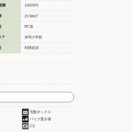
理費
10000円
2
積
25.98m
造
RC造
リア
赤羽小学校
社
利用必須
宅配ボックス
バイク置き場
CS