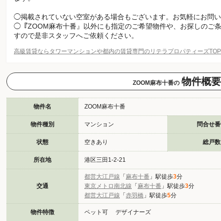
◯掲載されていない空室がある場合もございます。お気軽にお問い
◯『ZOOM麻布十番』以外にも指定のご希望物件や、お探しのご
すので是非スタッフへご依頼ください。
高級賃貸ならタワーマンションや都内の賃貸専門のリテラプロパティーズTO
物件概要
ZOOM麻布十番の
物件名
ZOOM麻布十番
物件種別
マンション
問合せ番
状態
空きあり
総戸数
所在地
港区三田1-2-21
都営大江戸線
「
麻布十番
」駅徒歩
3
分
交通
東京メトロ南北線
「
麻布十番
」駅徒歩
3
分
都営大江戸線
「
赤羽橋
」駅徒歩
5
分
物件特徴
ペット可 デザイナーズ