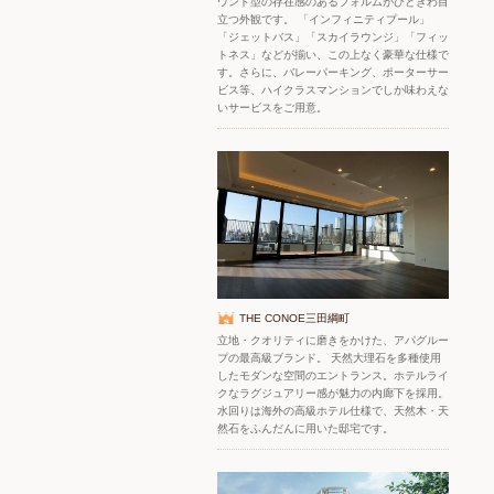
ウンド型の存在感のあるフォルムがひときわ目
立つ外観です。 「インフィニティプール」
「ジェットバス」「スカイラウンジ」「フィッ
トネス」などが揃い、この上なく豪華な仕様で
す。さらに、バレーパーキング、ポーターサー
ビス等、ハイクラスマンションでしか味わえな
いサービスをご用意。
THE CONOE三田綱町
立地・クオリティに磨きをかけた、アパグルー
プの最高級ブランド。 天然大理石を多種使用
したモダンな空間のエントランス。ホテルライ
クなラグジュアリー感が魅力の内廊下を採用。
水回りは海外の高級ホテル仕様で、天然木・天
然石をふんだんに用いた邸宅です。