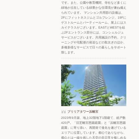
です。また、公園や教育機関、寺社など多くに
緑地が点在している緑豊かな住環境が兼ね備え
られています。 マンション共用部の設備は、
2Fにフィットネスジムとゴルフレンジ、19Fに
ゲストルームとパーティールーム、屋上にはス
カイテラスがございます。EASTとWESTを結
ぶ2Fエントランス部分には、コンシェルジュ
サービスがございます。共用施設の予約、クリ
ーニングや宅配便の発送などの取次ぎのほか、
多種多様なサービスで日々の暮らしをサポート
致します。
ブリリアタワー浜離宮
2023年9月築、地上32階地下1階建て、総戸数
420戸。「旧芝離宮恩賜庭園」と「浜離宮恩賜
庭園」に寄り添い、再開発で進化を遂げている
エリアに位置しています。都心でありながら、
都心とは一線を画した天空の非日常を愉しめる