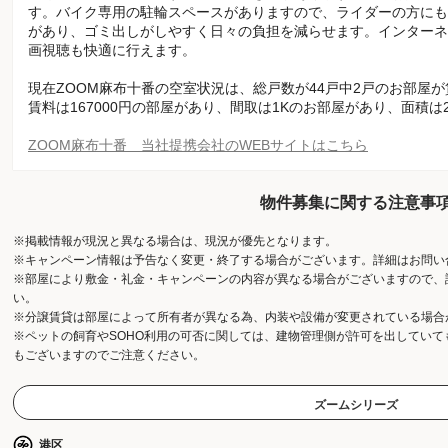
す。バイク専用の駐輪スペースがありますので、ライダーの方にも
があり、ゴミ出しがしやすく日々の負担を減らせます。インターネ
画視聴も快適に行えます。
現在ZOOM麻布十番の空室状況は、総戸数が44戸中2戸のお部屋
賃料は167000円の部屋があり、間取は1Kのお部屋があり、面積は
ZOOM麻布十番 当社提携会社のWEBサイトはこちら
物件募集に関する注意事
※掲載情報が現況と異なる場合は、現況が優先となります。
※キャンペーン情報は予告なく変更・終了する場合がございます。詳細はお問い
※部屋により敷金・礼金・キャンペーンの内容が異なる場合がございますので、
い。
※分譲賃貸は部屋によって所有者が異なる為、内装や設備が変更されている場合
※ペットの飼育やSOHO利用の可否に関しては、建物管理側が許可を出してい
もございますのでご注意ください。
ズームシリーズ
港区