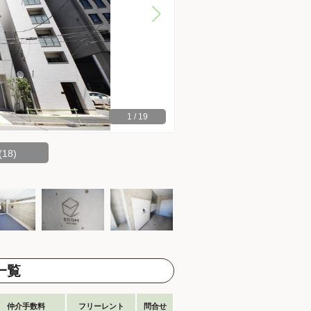
1
/
19
18)
一覧
仲介手数料
フリーレント
問合せ