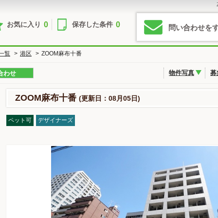
0
0
お気に入り
保存した条件
問い合わせを
一覧
>
港区
>
ZOOM麻布十番
物件写真
募
合わせ
ZOOM麻布十番
(更新日：08月05日)
ペット可
デザイナーズ