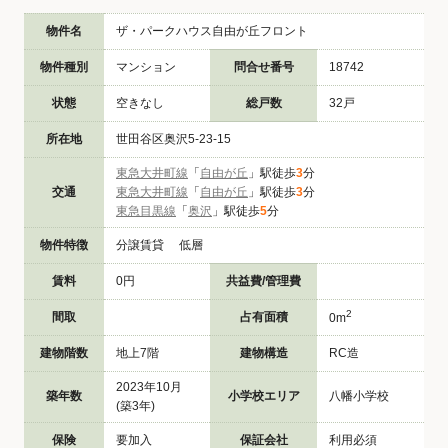
物件名
ザ・パークハウス自由が丘フロント
物件種別
マンション
問合せ番号
18742
状態
空きなし
総戸数
32戸
所在地
世田谷区奥沢5-23-15
東急大井町線
「
自由が丘
」駅徒歩
3
分
交通
東急大井町線
「
自由が丘
」駅徒歩
3
分
東急目黒線
「
奥沢
」駅徒歩
5
分
物件特徴
分譲賃貸 低層
賃料
0円
共益費/管理費
2
間取
占有面積
0m
建物階数
地上7階
建物構造
RC造
2023年10月
築年数
小学校エリア
八幡小学校
(築3年)
保険
要加入
保証会社
利用必須