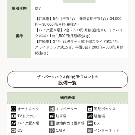
取引形態
媒介
【駐車場】5台（平置4台、身障者用平置1台）34,000
円～36,000円/月額(税抜き)
【バイク置き場】2台 2,500円/月額(税抜き)、ミニバイ
備考
ク置場：1台 1,500円/月額(税抜き)
【駐輪場】37台（2段ラック式下部スライド式17台、
スライドラック式15台、平置5台）200円～500円/月額
(税抜き)
ザ・パークハウス自由が丘フロントの
設備一覧
物件設備
オートロック
エレベーター
宅配ボックス
TVドアホン
駐車場
駐輪場
バイク置き場
敷地内ゴミ置き場
BS
CS
CATV
インターネット