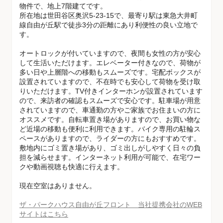
物件で、地上7階建てです。
所在地は世田谷区奥沢5-23-15で、最寄り駅は東急大井町
線自由が丘駅で徒歩3分の距離にあり利便性の良い立地で
す。
オートロックが付いていますので、夜間も女性の方が安心
して生活いただけます。エレベーター付きなので、荷物が
多い日や上層階への移動もスムーズです。宅配ボックスが
設置されていますので、不在時でも安心して荷物を受け取
りいただけます。TV付きインターホンが設置されています
ので、来訪者の確認もスムーズで安心です。駐車場が用意
されていますので、車通勤の方やご家族でお住まいの方に
オススメです。自転車置き場がありますので、お買い物な
ど近場の移動も便利に利用できます。バイク専用の駐輪ス
ペースがありますので、ライダーの方にもおすすめです。
敷地内にゴミ置き場があり、ゴミ出しがしやすく日々の負
担を減らせます。インターネット利用が可能で、在宅ワー
クや動画視聴も快適に行えます。
現在空室はありません。
ザ・パークハウス自由が丘フロント 当社提携会社のWEB
サイトはこちら