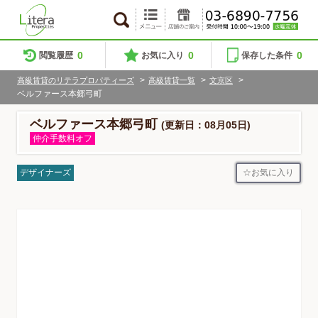
0
0
0
閲覧履歴
お気に入り
保存した条件
>
>
>
高級賃貸のリテラプロパティーズ
高級賃貸一覧
文京区
ベルファース本郷弓町
ベルファース本郷弓町
(更新日：08月05日)
仲介手数料オフ
お気に入り
デザイナーズ