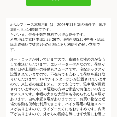
#ベルファース本郷弓町 は、2006年11月築の物件で、地下
1階～地上14階建てです。
ただいま、仲介手数料無料でお得な物件です。
所在地は文京区本郷1-25-26で、最寄り駅はJR中央・総武
線水道橋駅で徒歩3分の距離にあり利便性の良い立地で
す。
オートロックが付いていますので、夜間も女性の方が安心
して生活いただけます。エレベーター付きなので、荷物が
多い日や上層階への移動もスムーズです。宅配ボックスが
設置されていますので、不在時でも安心して荷物を受け取
りいただけます。TV付きインターホンが設置されています
ので、来訪者の確認もスムーズで安心です。駐車場が用意
されていますので、車通勤の方やご家族でお住まいの方に
オススメです。車幅の大きな大型車も停められる駐車場が
あります。自転車置き場がありますので、お買い物など近
場の移動も便利に利用できます。バイク専用の駐輪スペー
スがありますので、ライダーの方にもおすすめです。内廊
下がありますので、外からの視線を気にせず快適にお過ご