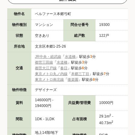
物件名
ベルファース本郷弓町
物件種別
マンション
問合せ番号
19300
状態
空きあり
総戸数
122戸
所在地
文京区本郷1-25-26
JR中央・総武線
「
水道橋
」駅徒歩
3
分
都営三田線
「
水道橋
」駅徒歩
3
分
交通
都営大江戸線
「
春日
」駅徒歩
6
分
東京メトロ丸ノ内線
「
本郷三丁目
」駅徒歩
7
分
東京メトロ南北線
「
後楽園
」駅徒歩
8
分
物件特徴
デザイナーズ
146000円 -
賃料
共益費/管理費
10000円
194000円
2
29.1m
-
間取
1DK - 1LDK
占有面積
2
40.73m
地上14階/地下