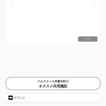
1
/
1
ベルファース本郷弓町の
オススメ共用施設
ラウンジ