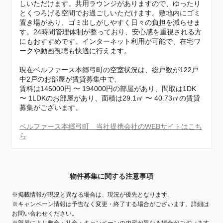
しいただけます。共用ラウンジがありますので、ゆったり
とくつろげる空間でお過ごしいただけます。敷地内にゴミ
置き場があり、ゴミ出しがしやすく日々の負担を減らせま
す。24時間管理体制が整っており、安心感を重視される方
にもおすすめです。インターネット利用が可能で、在宅ワ
ークや動画視聴も快適に行えます。
現在ベルファース本郷弓町の空室状況は、総戸数が122戸
中2戸のお部屋が賃貸募集中で、
賃料は146000円 〜 194000円の部屋があり、間取は1DK
〜 1LDKのお部屋があり、面積は29.1㎡ 〜 40.73㎡の賃貸
募集がございます。
ベルファース本郷弓町 当社提携会社のWEBサイトはこち
ら
物件募集に関する注意事項
※掲載情報が現況と異なる場合は、現況が優先となります。
※キャンペーン情報は予告なく変更・終了する場合がございます。詳細は
お問い合わせください。
※部屋により敷金・礼金・キャンペーンの内容が異なる場合がございます