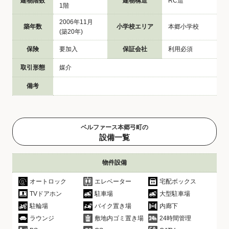
建物階数
建物構造
RC造
1階
2006年11月
築年数
小学校エリア
本郷小学校
(築20年)
保険
要加入
保証会社
利用必須
取引形態
媒介
備考
ベルファース本郷弓町の
設備一覧
物件設備
オートロック
エレベーター
宅配ボックス
TVドアホン
駐車場
大型駐車場
駐輪場
バイク置き場
内廊下
ラウンジ
敷地内ゴミ置き場
24時間管理