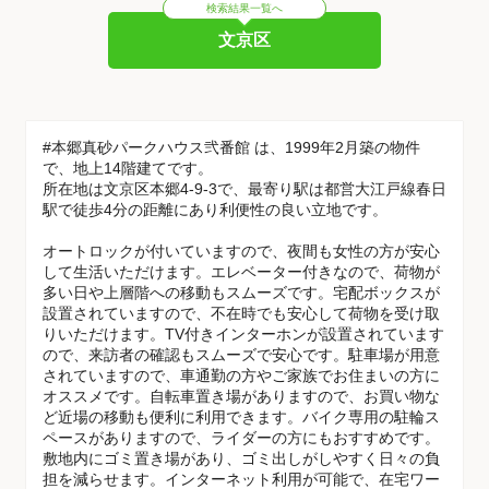
検索結果一覧へ
文京区
#本郷真砂パークハウス弐番館 は、1999年2月築の物件
で、地上14階建てです。
所在地は文京区本郷4-9-3で、最寄り駅は都営大江戸線春日
駅で徒歩4分の距離にあり利便性の良い立地です。
オートロックが付いていますので、夜間も女性の方が安心
して生活いただけます。エレベーター付きなので、荷物が
多い日や上層階への移動もスムーズです。宅配ボックスが
設置されていますので、不在時でも安心して荷物を受け取
りいただけます。TV付きインターホンが設置されています
ので、来訪者の確認もスムーズで安心です。駐車場が用意
されていますので、車通勤の方やご家族でお住まいの方に
オススメです。自転車置き場がありますので、お買い物な
ど近場の移動も便利に利用できます。バイク専用の駐輪ス
ペースがありますので、ライダーの方にもおすすめです。
敷地内にゴミ置き場があり、ゴミ出しがしやすく日々の負
担を減らせます。インターネット利用が可能で、在宅ワー