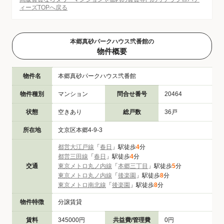
ィーズTOPへ戻る
本郷真砂パークハウス弐番館の
物件概要
物件名
本郷真砂パークハウス弐番館
物件種別
マンション
問合せ番号
20464
状態
空きあり
総戸数
36戸
所在地
文京区本郷4-9-3
都営大江戸線
「
春日
」駅徒歩
4
分
都営三田線
「
春日
」駅徒歩
4
分
交通
東京メトロ丸ノ内線
「
本郷三丁目
」駅徒歩
5
分
東京メトロ丸ノ内線
「
後楽園
」駅徒歩
8
分
東京メトロ南北線
「
後楽園
」駅徒歩
8
分
物件特徴
分譲賃貸
賃料
345000円
共益費/管理費
0円