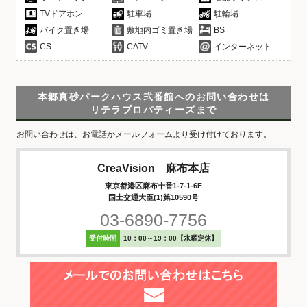
TVドアホン
駐車場
駐輪場
バイク置き場
敷地内ゴミ置き場
BS
CS
CATV
インターネット
本郷真砂パークハウス弐番館へのお問い合わせは
リテラプロパティーズまで
お問い合わせは、お電話かメールフォームより受け付けております。
CreaVision 麻布本店
東京都港区麻布十番1-7-1-6F
国土交通大臣(1)第10590号
03-6890-7756
受付時間
10：00～19：00【水曜定休】