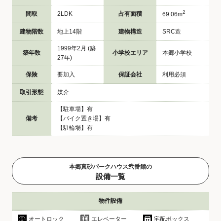
2
間取
2LDK
占有面積
69.06m
建物階数
地上14階
建物構造
SRC造
1999年2月 (築
築年数
小学校エリア
本郷小学校
27年)
保険
要加入
保証会社
利用必須
取引形態
媒介
【駐車場】有
備考
【バイク置き場】有
【駐輪場】有
本郷真砂パークハウス弐番館の
設備一覧
物件設備
オートロック
エレベーター
宅配ボックス