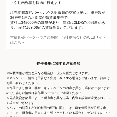
クや動画視聴も快適に行えます。
現在本郷真砂パークハウス弐番館の空室状況は、総戸数が
36戸中1戸のお部屋が賃貸募集中で、
賃料は345000円の部屋があり、間取は2LDKのお部屋があ
り、面積は69.06㎡の賃貸募集がございます。
本郷真砂パークハウス弐番館 当社提携会社のWEBサイト
はこちら
物件募集に関する注意事項
※掲載情報が現況と異なる場合は、現況が優先となります。
※キャンペーン情報は予告なく変更・終了する場合がございます。詳細は
お問い合わせください。
※部屋により敷金・礼金・キャンペーンの内容が異なる場合がございます
ので、詳しい情報は各部屋ページにてご確認ください。
※分譲賃貸は部屋によって所有者が異なる為、内装や設備が変更されてい
る場合がございます。
※ペットの飼育やSOHO利用の可否に関しては、建物管理側が許可を出し
ていても、所有者の意向により禁止とされている場合もございますのでご