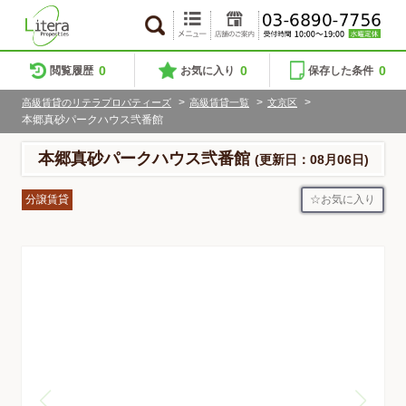
0
0
0
閲覧履歴
お気に入り
保存した条件
>
>
>
高級賃貸のリテラプロパティーズ
高級賃貸一覧
文京区
本郷真砂パークハウス弐番館
本郷真砂パークハウス弐番館
(更新日：08月06日)
お気に入り
分譲賃貸