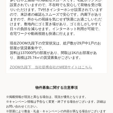
多い日や上層階への移動もスムーズです。宅配ボックスが
設置されていますので、不在時でも安心して荷物を受け取
りいただけます。TV付きインターホンが設置されています
ので、来訪者の確認もスムーズで安心です。内廊下があり
ますので、外からの視線を気にせず快適にお過ごしいただ
けます。敷地内にゴミ置き場があり、ゴミ出しがしやすく
日々の負担を減らせます。インターネット利用が可能で、
在宅ワークや動画視聴も快適に行えます。
現在ZOOM九段下の空室状況は、総戸数が29戸中1戸のお
部屋が賃貸募集中で、
賃料は137000円の部屋があり、間取は1Kのお部屋があ
り、面積は25.74㎡の賃貸募集がございます。
ZOOM九段下 当社提携会社のWEBサイトはこちら
物件募集に関する注意事項
※掲載情報が現況と異なる場合は、現況が優先となります。
※キャンペーン情報は予告なく変更・終了する場合がございます。詳細は
お問い合わせください。
※部屋により敷金・礼金・キャンペーンの内容が異なる場合がございます