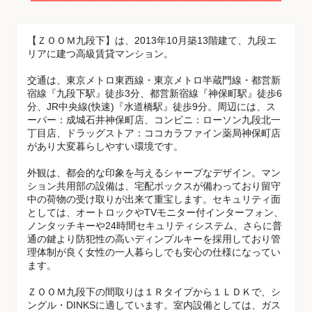
【ＺＯＯＭ九段下】は、2013年10月築13階建て、九段エ
リアに建つ高級賃貸マンション。
交通は、東京メトロ東西線・東京メトロ半蔵門線・都営新
宿線『九段下駅』徒歩3分、都営新宿線『神保町駅』徒歩6
分、JR中央線(快速)『水道橋駅』徒歩9分。周辺には、ス
ーパー：成城石井神保町店、コンビニ：ローソン九段北一
丁目店、ドラッグストア：ココカラファイン薬局神保町店
があり大変暮らしやすい環境です。
外観は、都会的な印象を与えるシャープなデザイン。マン
ション共用部の設備は、宅配ボックスが備わっており留守
中の荷物の受け取りが出来て重宝します。セキュリティ面
としては、オートロックやTVモニター付インターフォン、
ノンタッチキーや24時間セキュリティシステム、さらに普
通の鍵より防犯性の高いディンプルキーを採用しており管
理体制が良く女性の一人暮らしでも安心の仕様になってい
ます。
ＺＯＯＭ九段下の間取りは１Ｒタイプから１ＬＤＫで、シ
ングル・DINKSに適しています。室内設備としては、ガス