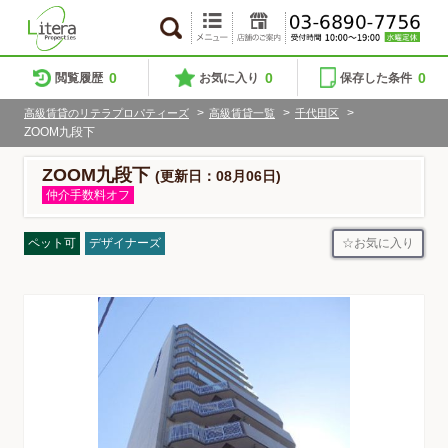
0
0
0
閲覧履歴
お気に入り
保存した条件
>
>
>
高級賃貸のリテラプロパティーズ
高級賃貸一覧
千代田区
ZOOM九段下
ZOOM九段下
(更新日：08月06日)
仲介手数料オフ
お気に入り
ペット可
デザイナーズ