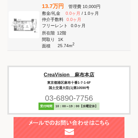
13.7万円
管理費
10,000円
敷金
/
礼金
0.0ヶ月
/
1.0ヶ月
仲介手数料
0.0ヶ月
フリーレント
0.0ヶ月
所在階
12階
間取り
1K
2
25.74m
面積
CreaVision 麻布本店
東京都港区麻布十番1-7-1-6F
国土交通大臣(1)第10590号
03-6890-7756
受付時間
10：00～19：00【水曜定休】