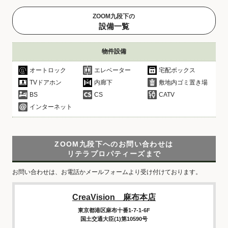
ZOOM九段下の
設備一覧
物件設備
オートロック
エレベーター
宅配ボックス
TVドアホン
内廊下
敷地内ゴミ置き場
BS
CS
CATV
インターネット
ZOOM九段下へのお問い合わせは
リテラプロパティーズまで
お問い合わせは、お電話かメールフォームより受け付けております。
CreaVision 麻布本店
東京都港区麻布十番1-7-1-6F
国土交通大臣(1)第10590号