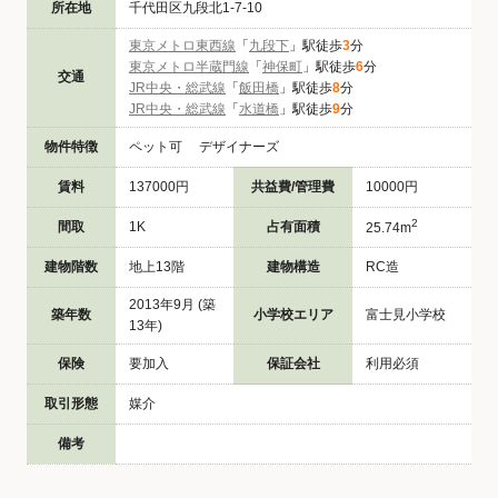
所在地
千代田区九段北1-7-10
東京メトロ東西線
「
九段下
」駅徒歩
3
分
東京メトロ半蔵門線
「
神保町
」駅徒歩
6
分
交通
JR中央・総武線
「
飯田橋
」駅徒歩
8
分
JR中央・総武線
「
水道橋
」駅徒歩
9
分
物件特徴
ペット可 デザイナーズ
賃料
137000円
共益費/管理費
10000円
2
間取
1K
占有面積
25.74m
建物階数
地上13階
建物構造
RC造
2013年9月 (築
築年数
小学校エリア
富士見小学校
13年)
保険
要加入
保証会社
利用必須
取引形態
媒介
備考