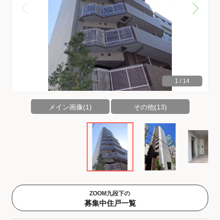
1
/
14
メイン画像(1)
その他(13)
ZOOM九段下の
募集中住戸一覧