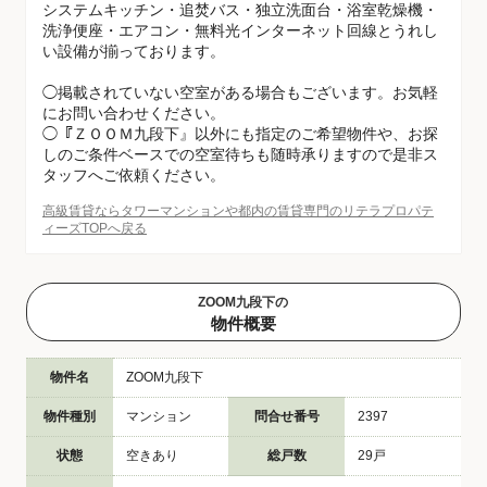
システムキッチン・追焚バス・独立洗面台・浴室乾燥機・
洗浄便座・エアコン・無料光インターネット回線とうれし
い設備が揃っております。
◯掲載されていない空室がある場合もございます。お気軽
にお問い合わせください。
◯『ＺＯＯＭ九段下』以外にも指定のご希望物件や、お探
しのご条件ベースでの空室待ちも随時承りますので是非ス
タッフへご依頼ください。
高級賃貸ならタワーマンションや都内の賃貸専門のリテラプロパテ
ィーズTOPへ戻る
ZOOM九段下の
物件概要
物件名
ZOOM九段下
物件種別
マンション
問合せ番号
2397
状態
空きあり
総戸数
29戸