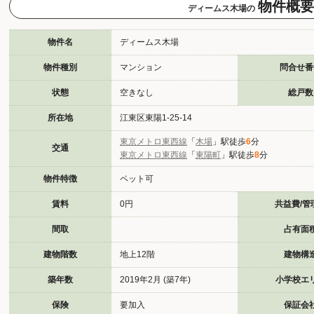
物件概要
ディームス木場の
物件名
ディームス木場
物件種別
マンション
問合せ番
状態
空きなし
総戸数
所在地
江東区東陽1-25-14
東京メトロ東西線
「
木場
」駅徒歩
6
分
交通
東京メトロ東西線
「
東陽町
」駅徒歩
8
分
物件特徴
ペット可
賃料
0円
共益費/管
間取
占有面
建物階数
地上12階
建物構
築年数
2019年2月 (築7年)
小学校エ
保険
要加入
保証会