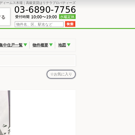
ディームス木場｜高級賃貸はリテラプロパティーズ
する
集中住戸一覧
物件概要
地図
お気に入り