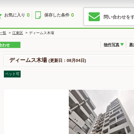
0
0
お気に入り
保存した条件
問い合わせを
一覧
>
江東区
>
ディームス木場
物件写真
募
合わせ
ディームス木場
(更新日：08月04日)
ペット可