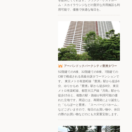
を提供してくれます。ラウンジ・ゲストルー
ム・スカイラウンジなどの贅沢な共用施設も利
用可能で、優雅で快適な毎日を。
アーバンドックパークシティ豊洲タワー
52階建てのA棟、32階建てのB棟、7階建ての
C棟で構成される高級分譲タワーマンションで
す。 東京メトロ有楽町線『豊洲』駅から徒歩6
分、ゆりかもめ『豊洲』駅から徒歩8分、東京
メトロ有楽町線、都営大江戸線『月島』駅から
徒歩15分と、複数の駅・路線が利用可能の優
れた立地です。周辺には、再開発により誕生し
た「ららぽーと豊洲」「スーパービバホーム」
などございますので、毎日のお買い物や、休日
の際のお買い物などのにも大変重宝致します。