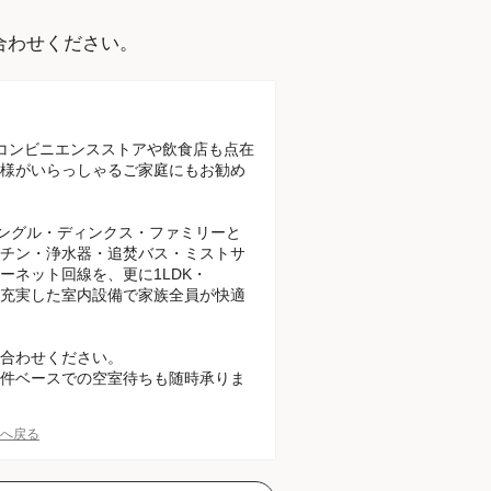
。
合わせください。
コンビニエンスストアや飲食店も点在
様がいらっしゃるご家庭にもお勧め
りシングル・ディンクス・ファミリーと
チン・浄水器・追焚バス・ミストサ
ネット回線を、更に1LDK・
り、充実した室内設備で家族全員が快適
合わせください。
件ベースでの空室待ちも随時承りま
Pへ戻る