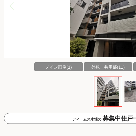
メイン画像(1)
外観・共用部(11)
募集中住戸
ディームス木場の