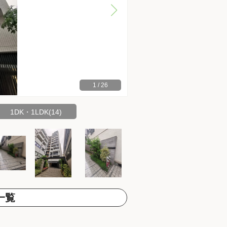
1
/
26
1DK・1LDK(14)
一覧