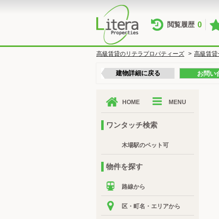
0
閲覧履歴
高級賃貸のリテラプロパティーズ
>
高級賃貸
建物詳細に戻る
お問い
HOME
MENU
ワンタッチ検索
木場駅のペット可
物件を探す
路線から
区・町名・エリアから