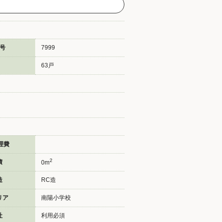
号
7999
63戸
理費
2
積
0m
造
RC造
リア
南陽小学校
社
利用必須