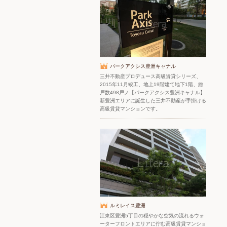
パークアクシス豊洲キャナル
三井不動産プロデュース高級賃貸シリーズ、
2015年11月竣工、地上19階建て地下1階、総
戸数498戸ノ【パークアクシス豊洲キャナル】
新豊洲エリアに誕生した三井不動産が手掛ける
高級賃貸マンションです。
ルミレイス豊洲
江東区豊洲5丁目の穏やかな空気の流れるウォ
ーターフロントエリアに佇む高級賃貸マンショ