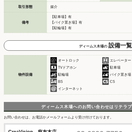
取引形態
媒介
【駐車場】有
備考
【バイク置き場】有
【駐輪場】有
設備一覧
ディームス木場の
オートロック
エレベーター
TVドアホン
駐車場
物件設備
駐輪場
バイク置き場
BS
CS
インターネット
ディームス木場へのお問い合わせは
リテラ
お問い合わせは、お電話かメールフォームより受け付けております。
CreaVision 麻布本店