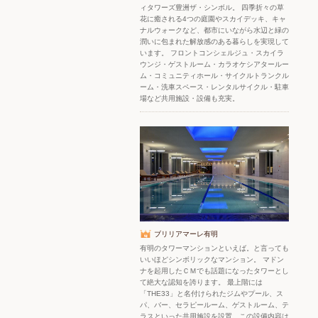
ィタワーズ豊洲ザ・シンボル。 四季折々の草
花に癒される4つの庭園やスカイデッキ、キャ
ナルウォークなど、都市にいながら水辺と緑の
潤いに包まれた解放感のある暮らしを実現して
います。 フロントコンシェルジュ・スカイラ
ウンジ・ゲストルーム・カラオケシアタールー
ム・コミュニティホール・サイクルトランクル
ーム・洗車スペース・レンタルサイクル・駐車
場など共用施設・設備も充実。
ブリリアマーレ有明
有明のタワーマンションといえば。と言っても
いいほどシンボリックなマンション。 マドン
ナを起用したＣＭでも話題になったタワーとし
て絶大な認知を誇ります。 最上階には
「THE33」と名付けられたジムやプール、ス
パ、バー、セラピールーム、ゲストルーム、テ
ラスといった共用施設を設置。この設備内容は