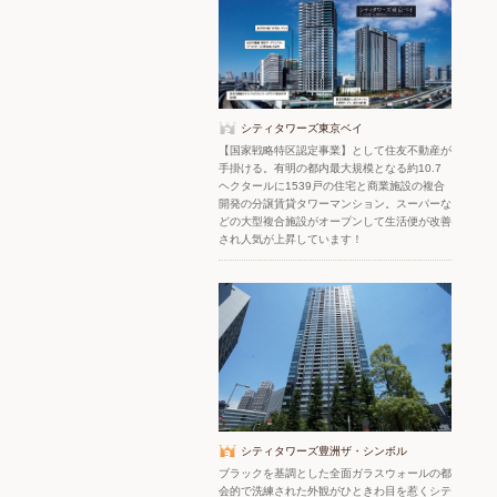
シティタワーズ東京ベイ
【国家戦略特区認定事業】として住友不動産が
手掛ける。有明の都内最大規模となる約10.7
ヘクタールに1539戸の住宅と商業施設の複合
開発の分譲賃貸タワーマンション。スーパーな
どの大型複合施設がオープンして生活便が改善
され人気が上昇しています！
シティタワーズ豊洲ザ・シンボル
ブラックを基調とした全面ガラスウォールの都
会的で洗練された外観がひときわ目を惹くシテ