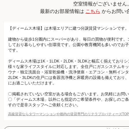
空室情報がございません
最新のお部屋情報は
こちら
からお問い
【ディームス木場】は木場エリアに建つ分譲賃貸マンションです。
建物から徒歩1分圏内にスーパーがあり、毎日の買物が便利です。
しており暮らしやすい住環境です。公園や教育機関も多いのでお子
です。
ディームス木場は1K・1LDK・2LDK・3LDKと幅広く揃えてお
様々な家ライフスタイルに対応します。全住戸にガスシステムキッ
ウナ・独立洗面台・浴室乾燥機・洗浄便座・エアコン・無料インター
2LDK・3LDKの住戸には食器洗浄機と床暖房の設備も備えてお
にお過ごしいただけます。
〇掲載されていない空室がある場合もございます。お気軽にお問い
〇「ディームス木場」以外にも指定のご希望条件や、お探しのご条
すので是非スタッフへご依頼ください。
高級賃貸ならタワーマンションや都内の賃貸専門のリテラプロパティーズTO