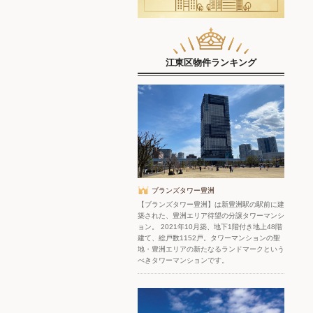
江東区物件ランキング
ブランズタワー豊洲
【ブランズタワー豊洲】は新豊洲駅の駅前に建
築された、豊洲エリア待望の分譲タワーマンシ
ョン。 2021年10月築、地下1階付き地上48階
建て、総戸数1152戸。タワーマンションの聖
地・豊洲エリアの新たなるランドマークという
べきタワーマンションです。