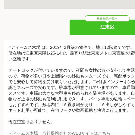
検索結果一覧へ
江東区
#ディームス木場 は、2019年2月築の物件で、地上12階建てです。
所在地は江東区東陽1-25-14で、最寄り駅は東京メトロ東西線木
い立地です。
オートロックが付いていますので、夜間も女性の方が安心して生活
ので、荷物が多い日や上層階への移動もスムーズです。宅配ボック
でも安心して荷物を受け取りいただけます。TV付きインターホン
認もスムーズで安心です。駐車場が用意されていますので、車通勤
スメです。車幅の大きな大型車も停められる駐車場があります。自
物など近場の移動も便利に利用できます。バイク専用の駐輪スペー
もおすすめです。敷地内にゴミ置き場があり、ゴミ出しがしやすく
ネット利用が可能で、在宅ワークや動画視聴も快適に行えます。
現在空室はありません。
ディームス木場 当社提携会社のWEBサイトはこちら