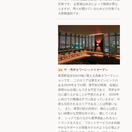
圧巻です。 お部屋は向きによって眺望が異な
りますが、周りが開けているためどの方角でも
大変開放的です。
ザ・湾岸タワーレックスガーデン
東雲駅徒歩3分の地に聳える高級タワーマンシ
ョンです。 このエリアは東京オリンピックの
ある2020年までの間、選手村が晴海、会場は
有明やお台場にもできる予定であり、湾岸を中
心に盛り上がることが予想されます。 2020年
に向けての整備はすでに始まっていますが、今
後も注目されるエリアであることは間違いな
し。 また、東雲の杜の自然が、都心とは思え
ない緑豊かな空間を作り出し、癒してくれま
す。 シックでありながら重厚感あふれるエン
トランスを入ると、フロントサービスのきめ細
やかなサポートが高級ホテルのような心地よさ