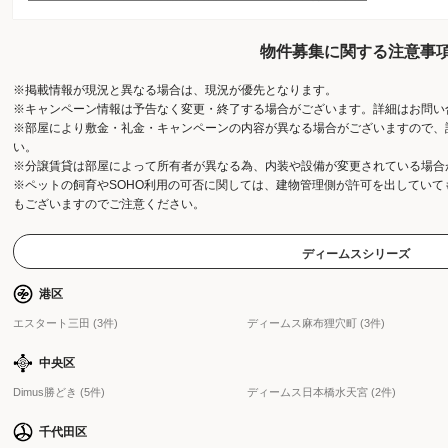
物件募集に関する注意事
※掲載情報が現況と異なる場合は、現況が優先となります。
※キャンペーン情報は予告なく変更・終了する場合がございます。詳細はお問い
※部屋により敷金・礼金・キャンペーンの内容が異なる場合がございますので、
い。
※分譲賃貸は部屋によって所有者が異なる為、内装や設備が変更されている場合
※ペットの飼育やSOHO利用の可否に関しては、建物管理側が許可を出してい
もございますのでご注意ください。
ディームスシリーズ
港区
エスタート三田 (3件)
ディームス麻布狸穴町 (3件)
中央区
Dimus勝どき (5件)
ディームス日本橋水天宮 (2件)
千代田区